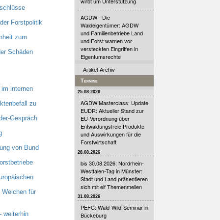
wirbt um Unterstützung
nschlüsse
AGDW - Die
er Forstpolitik
Waldeigentümer: AGDW
und Familienbetriebe Land
nheit zum
und Forst warnen vor
versteckten Eingriffen in
 der Schäden
Eigentumsrechte
Artikel-Archiv
Termine
im internen
25.08.2026
AGDW Masterclass: Update
tenbefall zu
EUDR: Aktueller Stand zur
nder-Gespräch
EU-Verordnung über
Entwaldungsfreie Produkte
g
und Auswirkungen für die
Forstwirtschaft
zung von Bund
28.08.2026
orstbetriebe
bis 30.08.2026: Nordrhein-
Westfalen-Tag in Münster:
uropäischen
Stadt und Land präsentieren
sich mit elf Themenmeilen
 Weichen für
31.08.2026
PEFC: Wald-Wild-Seminar in
 weiterhin
Bückeburg