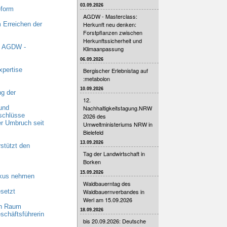
03.09.2026
eform
AGDW - Masterclass:
 Erreichen der
Herkunft neu denken:
Forstpflanzen zwischen
Herkunftssicherheit und
t AGDW -
Klimaanpassung
06.09.2026
xpertise
Bergischer Erlebnistag auf
:metabolon
10.09.2026
g der
12.
Nachhaltigkeitstagung.NRW
und
schlüsse
2026 des
r Umbruch seit
Umweltministeriums NRW in
Bielefeld
13.09.2026
stützt den
Tag der Landwirtschaft in
Borken
15.09.2026
okus nehmen
Waldbauerntag des
Waldbauernverbandes in
setzt
Werl am 15.09.2026
en Raum
18.09.2026
schäftsführerin
bis 20.09.2026: Deutsche