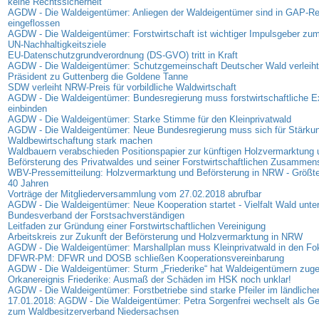
keine Rechtssicherheit
AGDW - Die Waldeigentümer: Anliegen der Waldeigentümer sind in GAP-R
eingeflossen
AGDW - Die Waldeigentümer: Forstwirtschaft ist wichtiger Impulsgeber zum
UN-Nachhaltigkeitsziele
EU-Datenschutzgrundverordnung (DS-GVO) tritt in Kraft
AGDW - Die Waldeigentümer: Schutzgemeinschaft Deutscher Wald verleih
Präsident zu Guttenberg die Goldene Tanne
SDW verleiht NRW-Preis für vorbildliche Waldwirtschaft
AGDW - Die Waldeigentümer: Bundesregierung muss forstwirtschaftliche E
einbinden
AGDW - Die Waldeigentümer: Starke Stimme für den Kleinprivatwald
AGDW - Die Waldeigentümer: Neue Bundesregierung muss sich für Stärkun
Waldbewirtschaftung stark machen
Waldbauern verabschieden Positionspapier zur künftigen Holzvermarktung 
Beförsterung des Privatwaldes und seiner Forstwirtschaftlichen Zusammen
WBV-Pressemitteilung: Holzvermarktung und Beförsterung in NRW - Größte
40 Jahren
Vorträge der Mitgliederversammlung vom 27.02.2018 abrufbar
AGDW - Die Waldeigentümer: Neue Kooperation startet - Vielfalt Wald unter
Bundesverband der Forstsachverständigen
Leitfaden zur Gründung einer Forstwirtschaftlichen Vereinigung
Arbeitskreis zur Zukunft der Beförsterung und Holzvermarktung in NRW
AGDW - Die Waldeigentümer: Marshallplan muss Kleinprivatwald in den F
DFWR-PM: DFWR und DOSB schließen Kooperationsvereinbarung
AGDW - Die Waldeigentümer: Sturm „Friederike“ hat Waldeigentümern zuge
Orkanereignis Friederike: Ausmaß der Schäden im HSK noch unklar!
AGDW - Die Waldeigentümer: Forstbetriebe sind starke Pfeiler im ländlich
17.01.2018: AGDW - Die Waldeigentümer: Petra Sorgenfrei wechselt als Ge
zum Waldbesitzerverband Niedersachsen