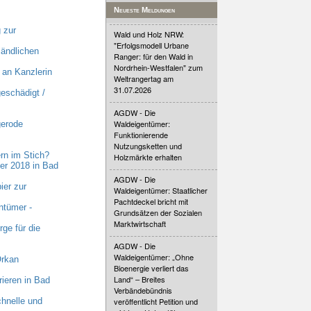
Neueste Meldungen
 zur
Wald und Holz NRW:
"Erfolgsmodell Urbane
ländlichen
Ranger: für den Wald in
Nordrhein-Westfalen" zum
an Kanzlerin
Weltrangertag am
31.07.2026
eschädigt /
AGDW - Die
Waldeigentümer:
gerode
Funktionierende
Nutzungsketten und
rn im Stich?
Holzmärkte erhalten
er 2018 in Bad
AGDW - Die
ier zur
Waldeigentümer: Staatlicher
Pachtdeckel bricht mit
ntümer -
Grundsätzen der Sozialen
Marktwirtschaft
ge für die
AGDW - Die
Waldeigentümer: „Ohne
Orkan
Bioenergie verliert das
Land“ – Breites
ieren in Bad
Verbändebündnis
hnelle und
veröffentlicht Petition und