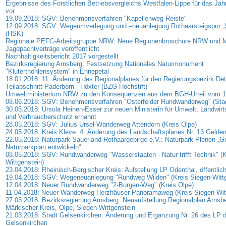
Ergebnisse des Forstlichen Betriebsvergleichs Westfalen-Lippe für das Jah
vor
19.09.2018: SGV: Benehmensverfahren "Kapellenweg Reiste"
12.09.2018: SGV: Wegeumverlegung und –neuanlegung Rothaarsteigspur „
(HSK)
Regionale PEFC-Arbeitsgruppe NRW: Neue Regionenbroschüre NRW und M
Jagdpachtverträge veröffentlicht
Nachhaltigkeitsbericht 2017 vorgestellt
Bezirksregierung Arnsberg: Festsetzung Nationales Naturmonument
"Kluterthöhlensystem" in Ennepetal
18.01.2018: 11. Änderung des Regionalplanes für den Regierungsbezirk De
Teilabschnitt Paderborn - Höxter (BZG Hochstift)
Umweltministerium NRW zu den Konsequenzen aus dem BGH-Urteil vom 1
08.06.2018: SGV: Benehmensverfahren "Osterfelder Rundwanderweg" (Sta
30.05.2018: Ursula Heinen-Esser zur neuen Ministerin für Umwelt, Landwirts
und Verbraucherschutz ernannt
28.05.2018: SGV: Julius-Ursel-Wanderweg Attendorn (Kreis Olpe)
24.05.2018: Kreis Kleve: 4. Änderung des Landschaftsplanes Nr. 13 Gelde
22.05.2018: Naturpark Sauerland Rothaargebirge e.V.: Naturpark Plenen 
Naturparkplan entwickeln“
08.05.2018: SGV: Rundwanderweg "Wasserstaaten - Natur trifft Technik" (K
Wittgenstein)
23.04.2018: Rheinisch-Bergischer Kreis: Aufstellung LP Odenthal, öffentli
19.04.2018: SGV: Wegeneuanlegung "Rundweg Wilden" (Kreis Siegen-Wittg
12.04.2018: Neuer Rundwanderweg "2-Burgen-Weg" (Kreis Olpe)
11.04.2018: Neuer Wanderweg Herzhäuser Panoramaweg (Kreis Siegen-Witt
27.03.2018: Bezirksregierung Arnsberg: Neuaufstellung Regionalplan Arnsbe
Märkischer Kreis, Olpe, Siegen-Wittgenstein
21.03.2018: Stadt Gelsenkirchen: Änderung und Ergänzung Nr. 26 des LP d
Gelsenkirchen