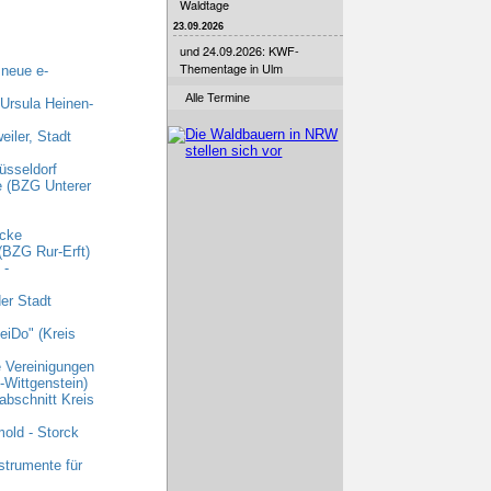
Waldtage
23.09.2026
und 24.09.2026: KWF-
Thementage in Ulm
 neue e-
Alle Termine
 Ursula Heinen-
iler, Stadt
üsseldorf
e (BZG Unterer
ecke
(BZG Rur-Erft)
 -
er Stadt
eiDo" (Kreis
e Vereinigungen
Wittgenstein)
abschnitt Kreis
old - Storck
strumente für