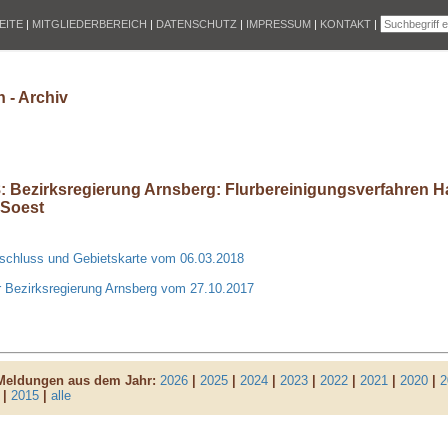
EITE
|
MITGLIEDERBEREICH
|
DATENSCHUTZ
|
IMPRESSUM
|
KONTAKT
|
 - Archiv
8: Bezirksregierung Arnsberg: Flurbereinigungsverfahren 
 Soest
eschluss und Gebietskarte vom 06.03.2018
r Bezirksregierung Arnsberg vom 27.10.2017
 Meldungen aus dem Jahr:
2026
|
2025
|
2024
|
2023
|
2022
|
2021
|
2020
|
2
|
2015
|
alle