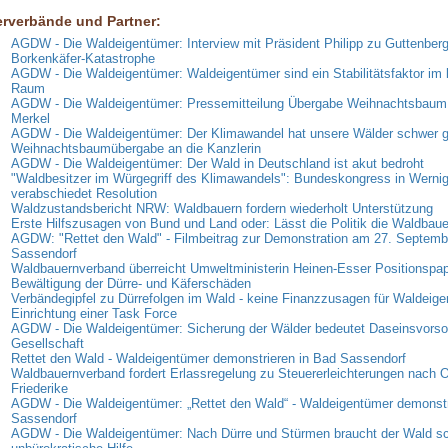
erverbände und Partner:
AGDW - Die Waldeigentümer: Interview mit Präsident Philipp zu Guttenberg
Borkenkäfer-Katastrophe
AGDW - Die Waldeigentümer: Waldeigentümer sind ein Stabilitätsfaktor im 
Raum
AGDW - Die Waldeigentümer: Pressemitteilung Übergabe Weihnachtsbaum 
Merkel
AGDW - Die Waldeigentümer: Der Klimawandel hat unsere Wälder schwer g
Weihnachtsbaumübergabe an die Kanzlerin
AGDW - Die Waldeigentümer: Der Wald in Deutschland ist akut bedroht
"Waldbesitzer im Würgegriff des Klimawandels": Bundeskongress in Werni
verabschiedet Resolution
Waldzustandsbericht NRW: Waldbauern fordern wiederholt Unterstützung
Erste Hilfszusagen von Bund und Land oder: Lässt die Politik die Waldbaue
AGDW: "Rettet den Wald" - Filmbeitrag zur Demonstration am 27. Septemb
Sassendorf
Waldbauernverband überreicht Umweltministerin Heinen-Esser Positionspap
Bewältigung der Dürre- und Käferschäden
Verbändegipfel zu Dürrefolgen im Wald - keine Finanzzusagen für Waldeige
Einrichtung einer Task Force
AGDW - Die Waldeigentümer: Sicherung der Wälder bedeutet Daseinsvorsor
Gesellschaft
Rettet den Wald - Waldeigentümer demonstrieren in Bad Sassendorf
Waldbauernverband fordert Erlassregelung zu Steuererleichterungen nach 
Friederike
AGDW - Die Waldeigentümer: „Rettet den Wald“ - Waldeigentümer demonstr
Sassendorf
AGDW - Die Waldeigentümer: Nach Dürre und Stürmen braucht der Wald sc