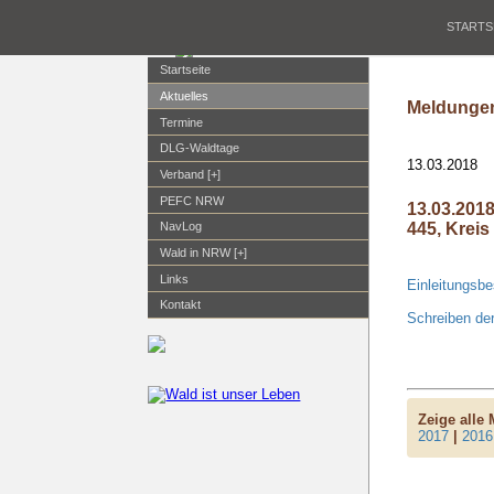
STARTS
Startseite
Aktuelles
Meldungen
Termine
DLG-Waldtage
13.03.2018
Verband [+]
PEFC NRW
13.03.201
445, Kreis
NavLog
Wald in NRW [+]
Links
Einleitungsb
Kontakt
Schreiben de
Zeige alle
2017
|
2016