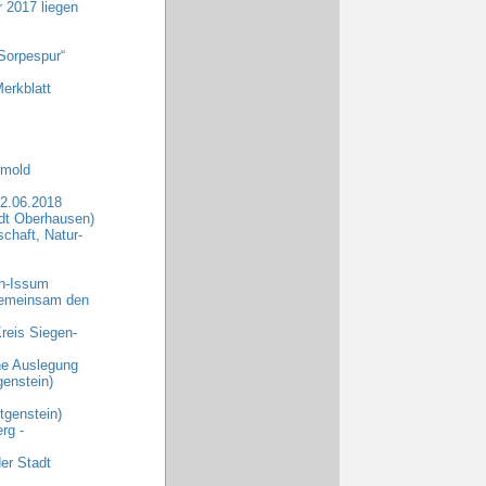
r 2017 liegen
Sorpespur“
erkblatt
tmold
2.06.2018
dt Oberhausen)
chaft, Natur-
rn-Issum
„Gemeinsam den
reis Siegen-
che Auslegung
enstein)
genstein)
rg -
er Stadt