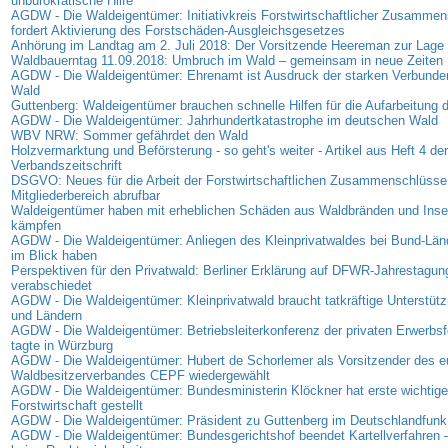
unbürokratische Hilfe
AGDW - Die Waldeigentümer: Initiativkreis Forstwirtschaftlicher Zusamme
fordert Aktivierung des Forstschäden-Ausgleichsgesetzes
Anhörung im Landtag am 2. Juli 2018: Der Vorsitzende Heereman zur Lage d
Waldbauerntag 11.09.2018: Umbruch im Wald – gemeinsam in neue Zeiten
AGDW - Die Waldeigentümer: Ehrenamt ist Ausdruck der starken Verbunde
Wald
Guttenberg: Waldeigentümer brauchen schnelle Hilfen für die Aufarbeitung
AGDW - Die Waldeigentümer: Jahrhundertkatastrophe im deutschen Wald
WBV NRW: Sommer gefährdet den Wald
Holzvermarktung und Beförsterung - so geht's weiter - Artikel aus Heft 4 der
Verbandszeitschrift
DSGVO: Neues für die Arbeit der Forstwirtschaftlichen Zusammenschlüsse 
Mitgliederbereich abrufbar
Waldeigentümer haben mit erheblichen Schäden aus Waldbränden und Insek
kämpfen
AGDW - Die Waldeigentümer: Anliegen des Kleinprivatwaldes bei Bund-Lä
im Blick haben
Perspektiven für den Privatwald: Berliner Erklärung auf DFWR-Jahrestagun
verabschiedet
AGDW - Die Waldeigentümer: Kleinprivatwald braucht tatkräftige Unterstüt
und Ländern
AGDW - Die Waldeigentümer: Betriebsleiterkonferenz der privaten Erwerbsf
tagte in Würzburg
AGDW - Die Waldeigentümer: Hubert de Schorlemer als Vorsitzender des e
Waldbesitzerverbandes CEPF wiedergewählt
AGDW - Die Waldeigentümer: Bundesministerin Klöckner hat erste wichtige
Forstwirtschaft gestellt
AGDW - Die Waldeigentümer: Präsident zu Guttenberg im Deutschlandfunk
AGDW - Die Waldeigentümer: Bundesgerichtshof beendet Kartellverfahren –