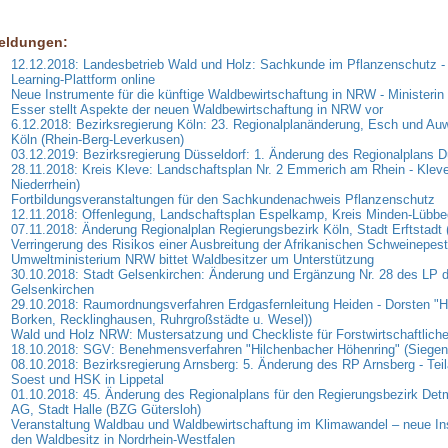
eldungen:
12.12.2018: Landesbetrieb Wald und Holz: Sachkunde im Pflanzenschutz -
Learning-Plattform online
Neue Instrumente für die künftige Waldbewirtschaftung in NRW - Ministerin
Esser stellt Aspekte der neuen Waldbewirtschaftung in NRW vor
6.12.2018: Bezirksregierung Köln: 23. Regionalplanänderung, Esch und Auwe
Köln (Rhein-Berg-Leverkusen)
03.12.2019: Bezirksregierung Düsseldorf: 1. Änderung des Regionalplans D
28.11.2018: Kreis Kleve: Landschaftsplan Nr. 2 Emmerich am Rhein - Klev
Niederrhein)
Fortbildungsveranstaltungen für den Sachkundenachweis Pflanzenschutz
12.11.2018: Offenlegung, Landschaftsplan Espelkamp, Kreis Minden-Lübb
07.11.2018: Änderung Regionalplan Regierungsbezirk Köln, Stadt Erftstadt 
Verringerung des Risikos einer Ausbreitung der Afrikanischen Schweinepest
Umweltministerium NRW bittet Waldbesitzer um Unterstützung
30.10.2018: Stadt Gelsenkirchen: Änderung und Ergänzung Nr. 28 des LP d
Gelsenkirchen
29.10.2018: Raumordnungsverfahren Erdgasfernleitung Heiden - Dorsten "H
Borken, Recklinghausen, Ruhrgroßstädte u. Wesel))
Wald und Holz NRW: Mustersatzung und Checkliste für Forstwirtschaftlich
18.10.2018: SGV: Benehmensverfahren "Hilchenbacher Höhenring" (Siegen-
08.10.2018: Bezirksregierung Arnsberg: 5. Änderung des RP Arnsberg - Teil
Soest und HSK in Lippetal
01.10.2018: 45. Änderung des Regionalplans für den Regierungsbezirk Detm
AG, Stadt Halle (BZG Gütersloh)
Veranstaltung Waldbau und Waldbewirtschaftung im Klimawandel – neue In
den Waldbesitz in Nordrhein-Westfalen