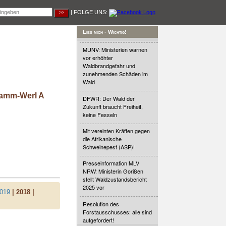
| FOLGE UNS:
Lies mich - Wichtig!
MUNV: Ministerien warnen
vor erhöhter
Waldbrandgefahr und
zunehmenden Schäden im
Wald
Hamm-Werl A
DFWR: Der Wald der
Zukunft braucht Freiheit,
keine Fesseln
Mit vereinten Kräften gegen
die Afrikanische
Schweinepest (ASP)!
Presseinformation MLV
NRW: Ministerin Gorißen
stellt Waldzustandsbericht
2025 vor
019
| 2018 |
Resolution des
Forstausschusses: alle sind
aufgefordert!