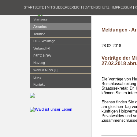
STARTSEITE
|
MITGLIEDERBEREICH
|
DATENSCHUTZ
|
IMPRESSUM
|
Startseite
Aktuelles
Meldungen - Ar
Termine
DLG-Waldtage
28.02.2018
Verband [+]
PEFC NRW
Vorträge der M
27.02.2018 abr
NavLog
Wald in NRW [+]
Links
Die Vorträge von He
Beschlussabteilung
Kontakt
Staatssekretär, Dr.
können Sie im inter
Ebenso finden Sie d
am gleichen Tag ver
künftigen Holzverm
Privatwaldes und se
Zusammenschlüsse