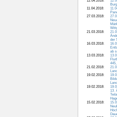
12.04.2018:
12.0
Burg
11.04.2018:
11.
Pano
27.03.2018:
27.0
Neua
Märk
Witt
21.03.2018:
21.0
Ände
der 
16.03.2018:
16.0
Entl
ab s
13.03.2018:
13.0
Flur
445,
21.02.2018:
21.0
Lan
19.02.2018:
19.0
Bil
Land
19.02.2018:
19.0
13. 
Teil
Hage
15.02.2018:
15.0
Neu
Höch
Dau