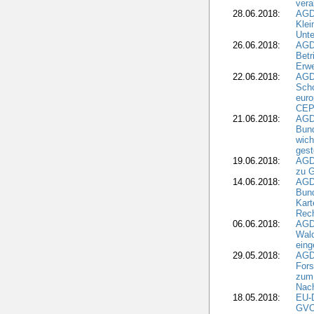
vera
28.06.2018:
AGD
Klei
Unte
26.06.2018:
AGD
Betr
Erwe
22.06.2018:
AGD
Scho
euro
CEP
21.06.2018:
AGD
Bund
wich
gest
19.06.2018:
AGDW
zu G
14.06.2018:
AGD
Bund
Kart
Rech
06.06.2018:
AGDW
Wal
eing
29.05.2018:
AGD
Fors
zum 
Nach
18.05.2018:
EU-
GVO)