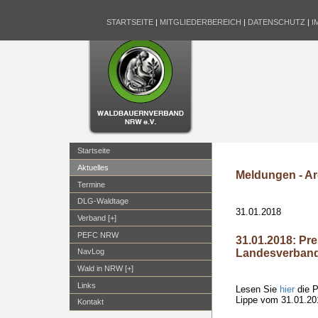
STARTSEITE
|
MITGLIEDERBEREICH
|
DATENSCHUTZ
|
I
Startseite
Aktuelles
Meldungen - Ar
Termine
DLG-Waldtage
31.01.2018
Verband [+]
PEFC NRW
31.01.2018: Pr
Landesverbande
NavLog
Wald in NRW [+]
Links
Lesen Sie
hier
die P
Lippe vom 31.01.20
Kontakt