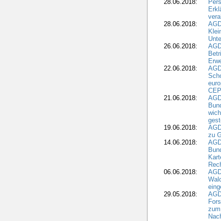
28.06.2018:
Pers
Erk
vera
28.06.2018:
AGD
Klei
Unte
26.06.2018:
AGD
Betr
Erwe
22.06.2018:
AGD
Scho
euro
CEP
21.06.2018:
AGD
Bund
wich
gest
19.06.2018:
AGDW
zu G
14.06.2018:
AGD
Bund
Kart
Rech
06.06.2018:
AGDW
Wal
eing
29.05.2018:
AGD
Fors
zum 
Nach