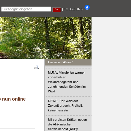
|
| FOLGE UNS:
Lies mich - Wichtig!
MUNV: Ministerien warnen
vor erhöhter
Waldbrandgefahr und
zunehmenden Schäden im
Wald
 nun online
DFWR: Der Wald der
Zukunft braucht Freiheit,
keine Fesseln
Mit vereinten Kräften gegen
die Afrikanische
Schweinepest (ASP)!