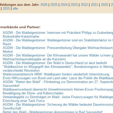
 Meldungen aus dem Jahr:
2026
|
2025
|
2024
|
2023
|
2022
|
2021
|
2020
|
2
|
2015
|
alle
erverbände und Partner:
AGDW - Die Waldeigentümer: Interview mit Präsident Philipp zu Guttenberg
Borkenkäfer-Katastrophe
AGDW - Die Waldeigentümer: Waldeigentümer sind ein Stabilitätsfaktor im 
Raum
AGDW - Die Waldeigentümer: Pressemitteilung Übergabe Weihnachtsbaum 
Merkel
AGDW - Die Waldeigentümer: Der Klimawandel hat unsere Wälder schwer g
Weihnachtsbaumübergabe an die Kanzlerin
AGDW - Die Waldeigentümer: Der Wald in Deutschland ist akut bedroht
"Waldbesitzer im Würgegriff des Klimawandels": Bundeskongress in Werni
verabschiedet Resolution
Waldzustandsbericht NRW: Waldbauern fordern wiederholt Unterstützung
Erste Hilfszusagen von Bund und Land oder: Lässt die Politik die Waldbaue
AGDW: "Rettet den Wald" - Filmbeitrag zur Demonstration am 27. Septemb
Sassendorf
Waldbauernverband überreicht Umweltministerin Heinen-Esser Positionspap
Bewältigung der Dürre- und Käferschäden
Verbändegipfel zu Dürrefolgen im Wald - keine Finanzzusagen für Waldeige
Einrichtung einer Task Force
AGDW - Die Waldeigentümer: Sicherung der Wälder bedeutet Daseinsvorsor
Gesellschaft
Rettet den Wald - Waldeigentümer demonstrieren in Bad Sassendorf