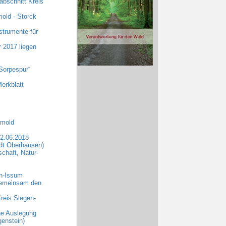
abschnitt Kreis
old - Storck
strumente für
r 2017 liegen
Sorpespur“
erkblatt
tmold
2.06.2018
dt Oberhausen)
chaft, Natur-
rn-Issum
„Gemeinsam den
reis Siegen-
che Auslegung
enstein)