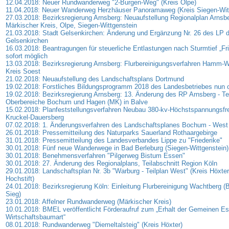
12.04.2018: Neuer Rundwanderweg "2-Burgen-Weg" (Kreis Olpe)
11.04.2018: Neuer Wanderweg Herzhäuser Panoramaweg (Kreis Siegen-Witt
27.03.2018: Bezirksregierung Arnsberg: Neuaufstellung Regionalplan Arnsbe
Märkischer Kreis, Olpe, Siegen-Wittgenstein
21.03.2018: Stadt Gelsenkirchen: Änderung und Ergänzung Nr. 26 des LP d
Gelsenkirchen
16.03.2018: Beantragungen für steuerliche Entlastungen nach Sturmtief „Fri
sofort möglich
13.03.2018: Bezirksregierung Arnsberg: Flurbereinigungsverfahren Hamm-W
Kreis Soest
21.02.2018: Neuaufstellung des Landschaftsplans Dortmund
19.02.2018: Forstliches Bildungsprogramm 2018 des Landesbetriebes nun o
19.02.2018: Bezirksregierung Arnsberg: 13. Änderung des RP Arnsberg - Tei
Oberbereiche Bochum und Hagen (MK) in Balve
15.02.2018: Planfeststellungsverfahren Neubau 380-kv-Höchstspannungsfre
Kruckel-Dauersberg
07.02.2018: 1. Änderungsverfahren des Landschaftsplanes Bochum - West
26.01.2018: Pressemitteilung des Naturparks Sauerland Rothaargebirge
31.01.2018: Pressemitteilung des Landesverbandes Lippe zu "Friederike"
30.01.2018: Fünf neue Wanderwege in Bad Berleburg (Siegen-Wittgenstein)
30.01.2018: Benehmensverfahren "Pilgerweg Bistum Essen"
30.01.2018: 27. Änderung des Regionalplans, Teilabschnitt Region Köln
29.01.2018: Landschaftsplan Nr. 3b "Warburg - Teilplan West" (Kreis Höxte
Hochstift)
24.01.2018: Bezirksregierung Köln: Einleitung Flurbereinigung Wachtberg (
Sieg)
23.01.2018: Affelner Rundwanderweg (Märkischer Kreis)
10.01.2018: BMEL veröffentlicht Förderaufruf zum „Erhalt der Gemeinen Es
Wirtschaftsbaumart“
08.01.2018: Rundwanderweg "Diemeltalsteig" (Kreis Höxter)