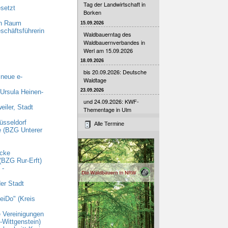
Tag der Landwirtschaft in
setzt
Borken
en Raum
15.09.2026
schäftsführerin
Waldbauerntag des
Waldbauernverbandes in
Werl am 15.09.2026
18.09.2026
bis 20.09.2026: Deutsche
 neue e-
Waldtage
23.09.2026
 Ursula Heinen-
und 24.09.2026: KWF-
iler, Stadt
Thementage in Ulm
üsseldorf
Alle Termine
e (BZG Unterer
ecke
(BZG Rur-Erft)
 -
er Stadt
eiDo" (Kreis
e Vereinigungen
Wittgenstein)