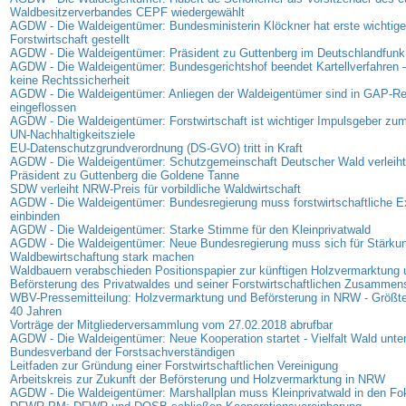
Waldbesitzerverbandes CEPF wiedergewählt
AGDW - Die Waldeigentümer: Bundesministerin Klöckner hat erste wichtige
Forstwirtschaft gestellt
AGDW - Die Waldeigentümer: Präsident zu Guttenberg im Deutschlandfunk
AGDW - Die Waldeigentümer: Bundesgerichtshof beendet Kartellverfahren –
keine Rechtssicherheit
AGDW - Die Waldeigentümer: Anliegen der Waldeigentümer sind in GAP-R
eingeflossen
AGDW - Die Waldeigentümer: Forstwirtschaft ist wichtiger Impulsgeber zum
UN-Nachhaltigkeitsziele
EU-Datenschutzgrundverordnung (DS-GVO) tritt in Kraft
AGDW - Die Waldeigentümer: Schutzgemeinschaft Deutscher Wald verleih
Präsident zu Guttenberg die Goldene Tanne
SDW verleiht NRW-Preis für vorbildliche Waldwirtschaft
AGDW - Die Waldeigentümer: Bundesregierung muss forstwirtschaftliche E
einbinden
AGDW - Die Waldeigentümer: Starke Stimme für den Kleinprivatwald
AGDW - Die Waldeigentümer: Neue Bundesregierung muss sich für Stärkun
Waldbewirtschaftung stark machen
Waldbauern verabschieden Positionspapier zur künftigen Holzvermarktung 
Beförsterung des Privatwaldes und seiner Forstwirtschaftlichen Zusammen
WBV-Pressemitteilung: Holzvermarktung und Beförsterung in NRW - Größte
40 Jahren
Vorträge der Mitgliederversammlung vom 27.02.2018 abrufbar
AGDW - Die Waldeigentümer: Neue Kooperation startet - Vielfalt Wald unter
Bundesverband der Forstsachverständigen
Leitfaden zur Gründung einer Forstwirtschaftlichen Vereinigung
Arbeitskreis zur Zukunft der Beförsterung und Holzvermarktung in NRW
AGDW - Die Waldeigentümer: Marshallplan muss Kleinprivatwald in den F