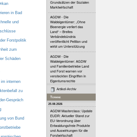
Grundsätzen der Sozialen
Orkan
Marktwirtschaft
ieren in Bad
AGDW - Die
Waldeigentümer: „Ohne
hnelle und
Bioenergie verliert das
nschlüsse
Land“ – Breites
Verbändebündnis
er Forstpolitik
veröffentlicht Petition und
wirbt um Unterstützung
nheit zum
AGDW - Die
 der Schäden
Waldeigentümer: AGDW
und Familienbetriebe Land
und Forst warnen vor
versteckten Eingriffen in
Eigentumsrechte
im internen
Artikel-Archiv
tenbefall zu
Termine
nder-Gespräch
25.08.2026
g
AGDW Masterclass: Update
EUDR: Aktueller Stand zur
zung von Bund
EU-Verordnung über
Entwaldungsfreie Produkte
orstbetriebe
und Auswirkungen für die
Forstwirtschaft
uropäischen