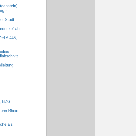
genstein)
rg -
er Stadt
ederike“ ab
erl A 445,
nline
labschnitt
ileitung
r, BZG
Bonn-Rhein-
che als