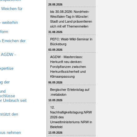
28.08.2026
 Weichen für
bis 30.08.2026: Nordrhein-
Westfalen-Tag in Münster:
Stadt und Land präsentieren
 weiterhin
sich mit elf Themenmeilen
eform
31.08.2026
PEFC: Wald-Wild-Seminar in
 Erreichen der
Bückeburg
03.09.2026
t AGDW -
AGDW - Masterclass:
Herkunft neu denken:
Forstpflanzen zwischen
xpertise
Herkunftssicherheit und
Klimaanpassung
g der
06.09.2026
Bergischer Erlebnistag auf
und
:metabolon
schlüsse
r Umbruch seit
10.09.2026
12.
Nachhaltigkeitstagung.NRW
stützt den
2026 des
Umweltministeriums NRW in
Bielefeld
okus nehmen
13.09.2026