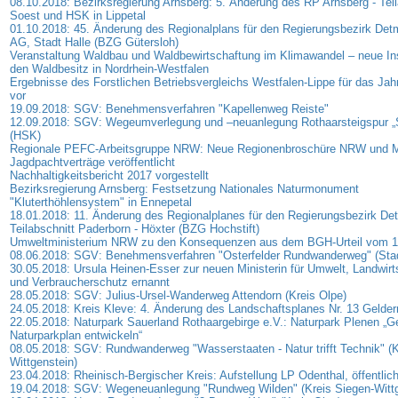
08.10.2018: Bezirksregierung Arnsberg: 5. Änderung des RP Arnsberg - Teil
Soest und HSK in Lippetal
01.10.2018: 45. Änderung des Regionalplans für den Regierungsbezirk Detm
AG, Stadt Halle (BZG Gütersloh)
Veranstaltung Waldbau und Waldbewirtschaftung im Klimawandel – neue In
den Waldbesitz in Nordrhein-Westfalen
Ergebnisse des Forstlichen Betriebsvergleichs Westfalen-Lippe für das Jah
vor
19.09.2018: SGV: Benehmensverfahren "Kapellenweg Reiste"
12.09.2018: SGV: Wegeumverlegung und –neuanlegung Rothaarsteigspur „
(HSK)
Regionale PEFC-Arbeitsgruppe NRW: Neue Regionenbroschüre NRW und M
Jagdpachtverträge veröffentlicht
Nachhaltigkeitsbericht 2017 vorgestellt
Bezirksregierung Arnsberg: Festsetzung Nationales Naturmonument
"Kluterthöhlensystem" in Ennepetal
18.01.2018: 11. Änderung des Regionalplanes für den Regierungsbezirk De
Teilabschnitt Paderborn - Höxter (BZG Hochstift)
Umweltministerium NRW zu den Konsequenzen aus dem BGH-Urteil vom 1
08.06.2018: SGV: Benehmensverfahren "Osterfelder Rundwanderweg" (Sta
30.05.2018: Ursula Heinen-Esser zur neuen Ministerin für Umwelt, Landwirts
und Verbraucherschutz ernannt
28.05.2018: SGV: Julius-Ursel-Wanderweg Attendorn (Kreis Olpe)
24.05.2018: Kreis Kleve: 4. Änderung des Landschaftsplanes Nr. 13 Gelde
22.05.2018: Naturpark Sauerland Rothaargebirge e.V.: Naturpark Plenen 
Naturparkplan entwickeln“
08.05.2018: SGV: Rundwanderweg "Wasserstaaten - Natur trifft Technik" (K
Wittgenstein)
23.04.2018: Rheinisch-Bergischer Kreis: Aufstellung LP Odenthal, öffentli
19.04.2018: SGV: Wegeneuanlegung "Rundweg Wilden" (Kreis Siegen-Wittg