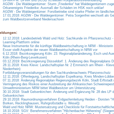
DFWR-PM: DFWR und DOSB schließen Kooperationsvereinbarung
AGDW - Die Waldeigentümer: Sturm „Friederike“ hat Waldeigentümern zuge
Orkanereignis Friederike: Ausmaß der Schäden im HSK noch unklar!
AGDW - Die Waldeigentümer: Forstbetriebe sind starke Pfeiler im ländlich
17.01.2018: AGDW - Die Waldeigentümer: Petra Sorgenfrei wechselt als Ge
zum Waldbesitzerverband Niedersachsen
eldungen:
12.12.2018: Landesbetrieb Wald und Holz: Sachkunde im Pflanzenschutz -
Learning-Plattform online
Neue Instrumente für die künftige Waldbewirtschaftung in NRW - Ministerin
Esser stellt Aspekte der neuen Waldbewirtschaftung in NRW vor
6.12.2018: Bezirksregierung Köln: 23. Regionalplanänderung, Esch und Auwe
Köln (Rhein-Berg-Leverkusen)
03.12.2019: Bezirksregierung Düsseldorf: 1. Änderung des Regionalplans D
28.11.2018: Kreis Kleve: Landschaftsplan Nr. 2 Emmerich am Rhein - Klev
Niederrhein)
Fortbildungsveranstaltungen für den Sachkundenachweis Pflanzenschutz
12.11.2018: Offenlegung, Landschaftsplan Espelkamp, Kreis Minden-Lübb
07.11.2018: Änderung Regionalplan Regierungsbezirk Köln, Stadt Erftstadt 
Verringerung des Risikos einer Ausbreitung der Afrikanischen Schweinepest
Umweltministerium NRW bittet Waldbesitzer um Unterstützung
30.10.2018: Stadt Gelsenkirchen: Änderung und Ergänzung Nr. 28 des LP d
Gelsenkirchen
29.10.2018: Raumordnungsverfahren Erdgasfernleitung Heiden - Dorsten "H
Borken, Recklinghausen, Ruhrgroßstädte u. Wesel))
Wald und Holz NRW: Mustersatzung und Checkliste für Forstwirtschaftlich
18.10.2018: SGV: Benehmensverfahren "Hilchenbacher Höhenring" (Siegen-