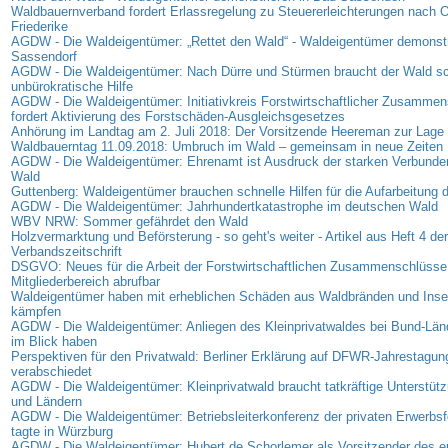
Waldbauernverband fordert Erlassregelung zu Steuererleichterungen nach 
Friederike
AGDW - Die Waldeigentümer: „Rettet den Wald“ - Waldeigentümer demonstr
Sassendorf
AGDW - Die Waldeigentümer: Nach Dürre und Stürmen braucht der Wald sc
unbürokratische Hilfe
AGDW - Die Waldeigentümer: Initiativkreis Forstwirtschaftlicher Zusamme
fordert Aktivierung des Forstschäden-Ausgleichsgesetzes
Anhörung im Landtag am 2. Juli 2018: Der Vorsitzende Heereman zur Lage d
Waldbauerntag 11.09.2018: Umbruch im Wald – gemeinsam in neue Zeiten
AGDW - Die Waldeigentümer: Ehrenamt ist Ausdruck der starken Verbunde
Wald
Guttenberg: Waldeigentümer brauchen schnelle Hilfen für die Aufarbeitung
AGDW - Die Waldeigentümer: Jahrhundertkatastrophe im deutschen Wald
WBV NRW: Sommer gefährdet den Wald
Holzvermarktung und Beförsterung - so geht's weiter - Artikel aus Heft 4 der
Verbandszeitschrift
DSGVO: Neues für die Arbeit der Forstwirtschaftlichen Zusammenschlüsse 
Mitgliederbereich abrufbar
Waldeigentümer haben mit erheblichen Schäden aus Waldbränden und Insek
kämpfen
AGDW - Die Waldeigentümer: Anliegen des Kleinprivatwaldes bei Bund-Lä
im Blick haben
Perspektiven für den Privatwald: Berliner Erklärung auf DFWR-Jahrestagun
verabschiedet
AGDW - Die Waldeigentümer: Kleinprivatwald braucht tatkräftige Unterstüt
und Ländern
AGDW - Die Waldeigentümer: Betriebsleiterkonferenz der privaten Erwerbsf
tagte in Würzburg
AGDW - Die Waldeigentümer: Hubert de Schorlemer als Vorsitzender des e