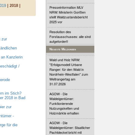
019
| 2018 |
Presseinformation MLV
NRW: Ministerin Gorißen
stellt Waldzustandsbericht
2025 vor
Resolution des
Forstausschusses: alle sind
 zur
aufgefordert!
ländlichen
Neueste Meldungen
an Kanzlerin
Wald und Holz NRW:
"Erfolgsmodell Urbane
eschädigt /
Ranger: für den Wald in
Nordrhein-Westfalen" zum
Weltrangertag am
gerode
31.07.2026
rn im Stich?
AGDW - Die
er 2018 in Bad
Waldeigentümer:
Funktionierende
ier zur
Nutzungsketten und
Holzmärkte erhalten
ntümer -
AGDW - Die
ge für die
Waldeigentümer: Staatlicher
Pachtdeckel bricht mit