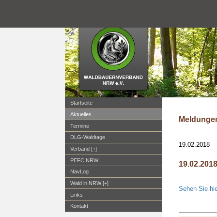
Startseite
Aktuelles
Meldungen
Termine
DLG-Waldtage
19.02.2018
Verband [+]
PEFC NRW
19.02.201
NavLog
Wald in NRW [+]
Sehen Sie hie
Links
Kontakt