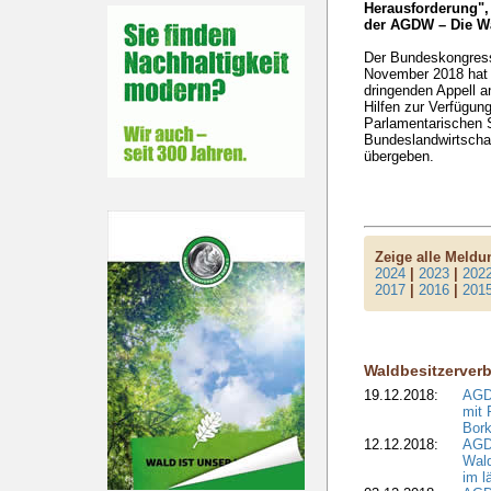
Herausforderung",
der AGDW – Die W
Der Bundeskongress
November 2018 hat e
dringenden Appell an
Hilfen zur Verfügun
Parlamentarischen 
Bundeslandwirtscha
übergeben.
Zeige alle Meld
2024
|
2023
|
202
2017
|
2016
|
201
Waldbesitzerver
19.12.2018:
AGDW
mit 
Bork
12.12.2018:
AGD
Wald
im l