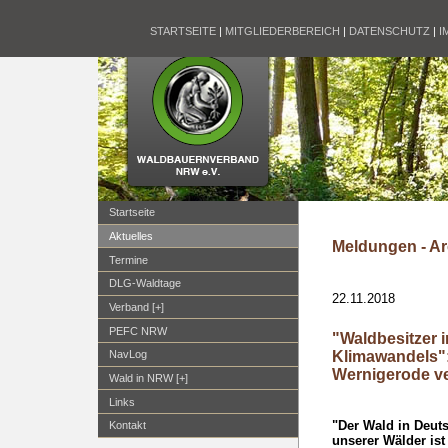
STARTSEITE
|
MITGLIEDERBEREICH
|
DATENSCHUTZ
|
I
Startseite
Aktuelles
Meldungen - Ar
Termine
DLG-Waldtage
22.11.2018
Verband [+]
PEFC NRW
"Waldbesitzer 
Klimawandels"
NavLog
Wernigerode ve
Wald in NRW [+]
Links
"Der Wald in Deutsc
Kontakt
unserer Wälder ist