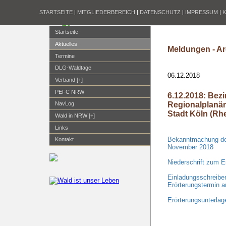
STARTSEITE
|
MITGLIEDERBEREICH
|
DATENSCHUTZ
|
IMPRESSUM
|
Startseite
Aktuelles
Meldungen - Ar
Termine
DLG-Waldtage
06.12.2018
Verband [+]
PEFC NRW
6.12.2018: Bezi
Regionalplanän
NavLog
Stadt Köln (Rh
Wald in NRW [+]
Links
Bekanntmachung der
Kontakt
November 2018
Niederschrift zum 
Einladungsschreibe
Erörterungstermin a
Erörterungsunterlag