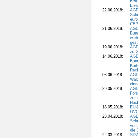
Betr
Erwe
22.06.2018:
AGD
Scho
euro
CEP
21.06.2018:
AGD
Bund
wich
gest
19.06.2018:
AGDW
zu G
14.06.2018:
AGD
Bund
Kart
Rech
06.06.2018:
AGDW
Wal
eing
29.05.2018:
AGD
Fors
zum 
Nach
18.05.2018:
EU-
GVO)
23.04.2018:
AGD
Sch
verl
die 
22.03.2018:
SDW 