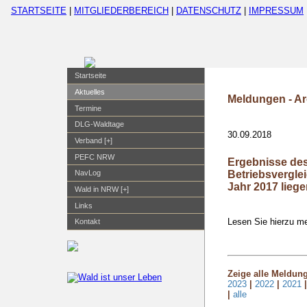
STARTSEITE
|
MITGLIEDERBEREICH
|
DATENSCHUTZ
|
IMPRESSUM
Startseite
Aktuelles
Meldungen - Ar
Termine
DLG-Waldtage
30.09.2018
Verband [+]
PEFC NRW
Ergebnisse des
Betriebsvergle
NavLog
Jahr 2017 liege
Wald in NRW [+]
Links
Lesen Sie hierzu me
Kontakt
Zeige alle Meldun
2023
|
2022
|
2021
|
alle