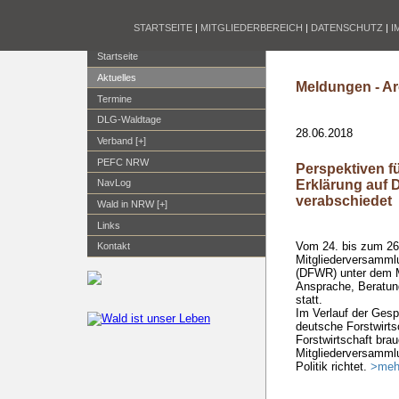
STARTSEITE
|
MITGLIEDERBEREICH
|
DATENSCHUTZ
|
I
Startseite
Aktuelles
Meldungen - Ar
Termine
DLG-Waldtage
28.06.2018
Verband [+]
PEFC NRW
Perspektiven fü
Erklärung auf
NavLog
verabschiedet
Wald in NRW [+]
Links
Vom 24. bis zum 26.
Kontakt
Mitgliederversamml
(DFWR) unter dem M
Ansprache, Beratung
statt.
Im Verlauf der Gespr
deutsche Forstwirtsc
Forstwirtschaft brau
Mitgliederversamml
Politik richtet.
>meh