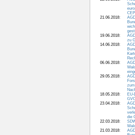
Scho
euro
CEP
21.06.2018:
AGD
Bund
wich
gest
19.06.2018:
AGDW
zu G
14.06.2018:
AGD
Bund
Kart
Rech
06.06.2018:
AGDW
Wal
eing
29.05.2018:
AGD
Fors
zum 
Nach
18.05.2018:
EU-
GVO)
23.04.2018:
AGD
Sch
verl
die 
22.03.2018:
SDW 
Wald
21.03.2018:
AGD
Bund