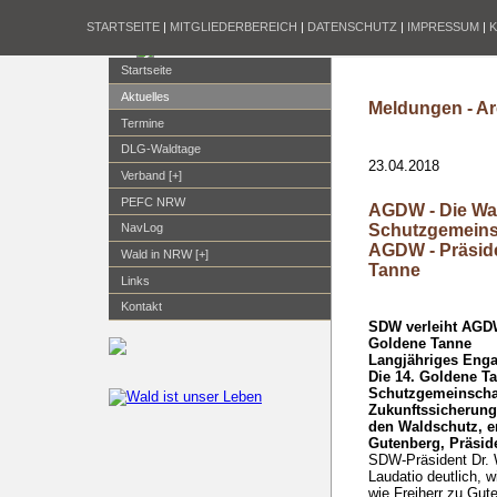
STARTSEITE
|
MITGLIEDERBEREICH
|
DATENSCHUTZ
|
IMPRESSUM
|
Startseite
Aktuelles
Meldungen - Ar
Termine
DLG-Waldtage
23.04.2018
Verband [+]
PEFC NRW
AGDW - Die Wa
Schutzgemeinsc
NavLog
AGDW - Präside
Wald in NRW [+]
Tanne
Links
Kontakt
SDW verleiht AGDW
Goldene Tanne
Langjähriges Enga
Die 14. Goldene T
Schutzgemeinschaf
Zukunftssicherung
den Waldschutz, er
Gutenberg, Präsid
SDW-Präsident Dr. 
Laudatio deutlich, 
wie Freiherr zu Gute