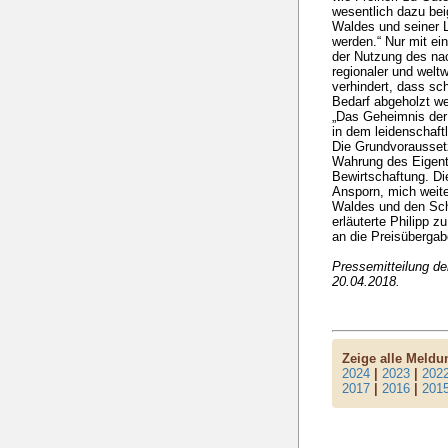
wesentlich dazu bei
Waldes und seiner L
werden.“ Nur mit ei
der Nutzung des na
regionaler und welt
verhindert, dass sc
Bedarf abgeholzt w
„Das Geheimnis der
in dem leidenschaf
Die Grundvorausset
Wahrung des Eigentu
Bewirtschaftung. Di
Ansporn, mich weite
Waldes und den Sch
erläuterte Philipp 
an die Preisübergab
Pressemitteilung d
20.04.2018.
Zeige alle Meld
2024
|
2023
|
202
2017
|
2016
|
201