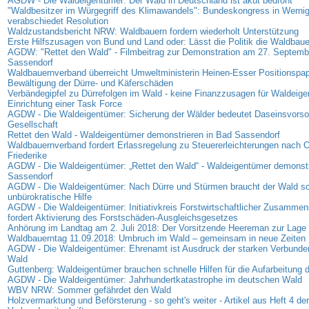
AGDW - Die Waldeigentümer: Der Wald in Deutschland ist akut bedroht
"Waldbesitzer im Würgegriff des Klimawandels": Bundeskongress in Werni
verabschiedet Resolution
Waldzustandsbericht NRW: Waldbauern fordern wiederholt Unterstützung
Erste Hilfszusagen von Bund und Land oder: Lässt die Politik die Waldbaue
AGDW: "Rettet den Wald" - Filmbeitrag zur Demonstration am 27. Septemb
Sassendorf
Waldbauernverband überreicht Umweltministerin Heinen-Esser Positionspap
Bewältigung der Dürre- und Käferschäden
Verbändegipfel zu Dürrefolgen im Wald - keine Finanzzusagen für Waldeige
Einrichtung einer Task Force
AGDW - Die Waldeigentümer: Sicherung der Wälder bedeutet Daseinsvorsor
Gesellschaft
Rettet den Wald - Waldeigentümer demonstrieren in Bad Sassendorf
Waldbauernverband fordert Erlassregelung zu Steuererleichterungen nach 
Friederike
AGDW - Die Waldeigentümer: „Rettet den Wald“ - Waldeigentümer demonstr
Sassendorf
AGDW - Die Waldeigentümer: Nach Dürre und Stürmen braucht der Wald sc
unbürokratische Hilfe
AGDW - Die Waldeigentümer: Initiativkreis Forstwirtschaftlicher Zusamme
fordert Aktivierung des Forstschäden-Ausgleichsgesetzes
Anhörung im Landtag am 2. Juli 2018: Der Vorsitzende Heereman zur Lage d
Waldbauerntag 11.09.2018: Umbruch im Wald – gemeinsam in neue Zeiten
AGDW - Die Waldeigentümer: Ehrenamt ist Ausdruck der starken Verbunde
Wald
Guttenberg: Waldeigentümer brauchen schnelle Hilfen für die Aufarbeitung
AGDW - Die Waldeigentümer: Jahrhundertkatastrophe im deutschen Wald
WBV NRW: Sommer gefährdet den Wald
Holzvermarktung und Beförsterung - so geht's weiter - Artikel aus Heft 4 der