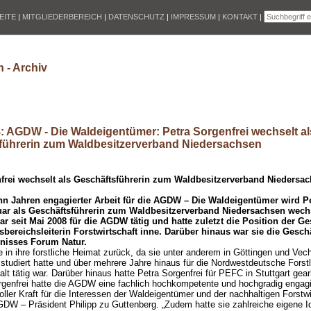
EITE
|
MITGLIEDERBEREICH
|
DATENSCHUTZ
|
IMPRESSUM
|
KONTAKT
|
 - Archiv
: AGDW - Die Waldeigentümer: Petra Sorgenfrei wechselt al
führerin zum Waldbesitzerverband Niedersachsen
frei wechselt als Geschäftsführerin zum Waldbesitzerverband Niedersa
hn Jahren engagierter Arbeit für die AGDW – Die Waldeigentümer wird Pe
ar als Geschäftsführerin zum Waldbesitzerverband Niedersachsen wechs
ar seit Mai 2008 für die AGDW tätig und hatte zuletzt die Position der G
sbereichsleiterin Forstwirtschaft inne. Darüber hinaus war sie die Gesch
nisses Forum Natur.
ie in ihre forstliche Heimat zurück, da sie unter anderem in Göttingen und Vech
studiert hatte und über mehrere Jahre hinaus für die Nordwestdeutsche Forst
lt tätig war. Darüber hinaus hatte Petra Sorgenfrei für PEFC in Stuttgart gear
rgenfrei hatte die AGDW eine fachlich hochkompetente und hochgradig engagie
voller Kraft für die Interessen der Waldeigentümer und der nachhaltigen Forstwi
GDW – Präsident Philipp zu Guttenberg. „Zudem hatte sie zahlreiche eigene Id