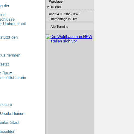
Waldtage
g der
23.09.2026
und 24.09.2026: KWF-
und
Thementage in Ulm
schlüsse
r Umbruch seit
Alle Termine
stützt den
okus nehmen
setzt
en Raum
schäftsführerin
 neue e-
 Ursula Heinen-
iler, Stadt
üsseldorf