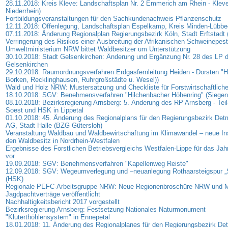
28.11.2018: Kreis Kleve: Landschaftsplan Nr. 2 Emmerich am Rhein - Klev
Niederrhein)
Fortbildungsveranstaltungen für den Sachkundenachweis Pflanzenschutz
12.11.2018: Offenlegung, Landschaftsplan Espelkamp, Kreis Minden-Lübb
07.11.2018: Änderung Regionalplan Regierungsbezirk Köln, Stadt Erftstadt 
Verringerung des Risikos einer Ausbreitung der Afrikanischen Schweinepest
Umweltministerium NRW bittet Waldbesitzer um Unterstützung
30.10.2018: Stadt Gelsenkirchen: Änderung und Ergänzung Nr. 28 des LP d
Gelsenkirchen
29.10.2018: Raumordnungsverfahren Erdgasfernleitung Heiden - Dorsten "H
Borken, Recklinghausen, Ruhrgroßstädte u. Wesel))
Wald und Holz NRW: Mustersatzung und Checkliste für Forstwirtschaftlich
18.10.2018: SGV: Benehmensverfahren "Hilchenbacher Höhenring" (Siegen-
08.10.2018: Bezirksregierung Arnsberg: 5. Änderung des RP Arnsberg - Teil
Soest und HSK in Lippetal
01.10.2018: 45. Änderung des Regionalplans für den Regierungsbezirk Detm
AG, Stadt Halle (BZG Gütersloh)
Veranstaltung Waldbau und Waldbewirtschaftung im Klimawandel – neue In
den Waldbesitz in Nordrhein-Westfalen
Ergebnisse des Forstlichen Betriebsvergleichs Westfalen-Lippe für das Jah
vor
19.09.2018: SGV: Benehmensverfahren "Kapellenweg Reiste"
12.09.2018: SGV: Wegeumverlegung und –neuanlegung Rothaarsteigspur „
(HSK)
Regionale PEFC-Arbeitsgruppe NRW: Neue Regionenbroschüre NRW und M
Jagdpachtverträge veröffentlicht
Nachhaltigkeitsbericht 2017 vorgestellt
Bezirksregierung Arnsberg: Festsetzung Nationales Naturmonument
"Kluterthöhlensystem" in Ennepetal
18.01.2018: 11. Änderung des Regionalplanes für den Regierungsbezirk De