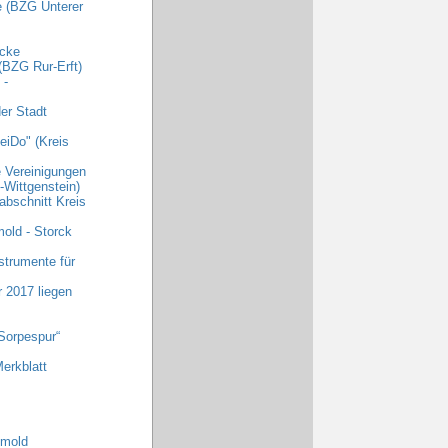
e (BZG Unterer
ecke
(BZG Rur-Erft)
 -
er Stadt
eiDo" (Kreis
e Vereinigungen
Wittgenstein)
abschnitt Kreis
old - Storck
strumente für
r 2017 liegen
Sorpespur“
erkblatt
tmold