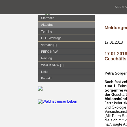
STARTS
Startseite
Aktuelles
Meldungen
Termine
DLG-Waldtage
17.01.2018
Verband [+]
PEFC NRW
17.01.2018
Geschäfts
NavLog
Wald in NRW [+]
Links
Petra Sorgen
Kontakt
Nach fast ze
zum 1. Febru
Sorgenfrei w
der Geschäft
Aktionsbünd
Jetzt kehrt s
und Ökologie 
Versuchsansta
„Mit Petra So
die sich mit 
hat“, sagte A