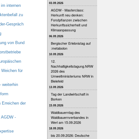
03.09.2026
im internen
AGDW - Masterclass:
tenbefall zu
Herkunft neu denken:
Forstpflanzen zwischen
nder-Gespräch
Herkunftssicherheit und
Klimaanpassung
g
06.09.2026
zung von Bund
Bergischer Erlebnistag auf
:metabolon
orstbetriebe
10.09.2026
12.
uropäischen
Nachhaltigkeitstagung.NRW
 Weichen für
2026 des
Umweltministeriums NRW in
Bielefeld
 weiterhin
13.09.2026
eform
Tag der Landwirtschaft in
Borken
 Erreichen der
15.09.2026
Waldbauerntag des
Waldbauernverbandes in
t AGDW -
Werl am 15.09.2026
18.09.2026
xpertise
bis 20.09.2026: Deutsche