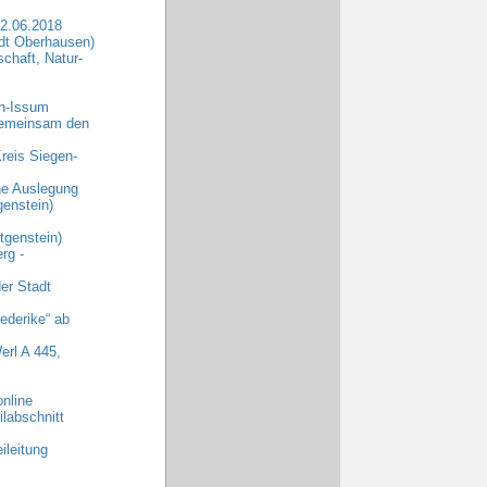
2.06.2018
dt Oberhausen)
chaft, Natur-
rn-Issum
„Gemeinsam den
reis Siegen-
che Auslegung
enstein)
genstein)
rg -
er Stadt
ederike“ ab
erl A 445,
nline
labschnitt
ileitung