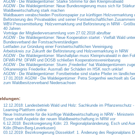
AGDW - Die Waldeigentümer: Starke Stimme für den Kleinprivatwald
AGDW - Die Waldeigentümer: Neue Bundesregierung muss sich für Stärkun
Waldbewirtschaftung stark machen
Waldbauern verabschieden Positionspapier zur künftigen Holzvermarktung 
Beförsterung des Privatwaldes und seiner Forstwirtschaftlichen Zusammen
WBV-Pressemitteilung: Holzvermarktung und Beförsterung in NRW - Größte
40 Jahren
Vorträge der Mitgliederversammlung vom 27.02.2018 abrufbar
AGDW - Die Waldeigentümer: Neue Kooperation startet - Vielfalt Wald unter
Bundesverband der Forstsachverständigen
Leitfaden zur Gründung einer Forstwirtschaftlichen Vereinigung
Arbeitskreis zur Zukunft der Beförsterung und Holzvermarktung in NRW
AGDW - Die Waldeigentümer: Marshallplan muss Kleinprivatwald in den F
DFWR-PM: DFWR und DOSB schließen Kooperationsvereinbarung
AGDW - Die Waldeigentümer: Sturm „Friederike“ hat Waldeigentümern zuge
Orkanereignis Friederike: Ausmaß der Schäden im HSK noch unklar!
AGDW - Die Waldeigentümer: Forstbetriebe sind starke Pfeiler im ländlich
17.01.2018: AGDW - Die Waldeigentümer: Petra Sorgenfrei wechselt als Ge
zum Waldbesitzerverband Niedersachsen
eldungen:
12.12.2018: Landesbetrieb Wald und Holz: Sachkunde im Pflanzenschutz -
Learning-Plattform online
Neue Instrumente für die künftige Waldbewirtschaftung in NRW - Ministerin
Esser stellt Aspekte der neuen Waldbewirtschaftung in NRW vor
6.12.2018: Bezirksregierung Köln: 23. Regionalplanänderung, Esch und Auwe
Köln (Rhein-Berg-Leverkusen)
03.12.2019: Bezirksregierung Düsseldorf: 1. Änderung des Regionalplans D