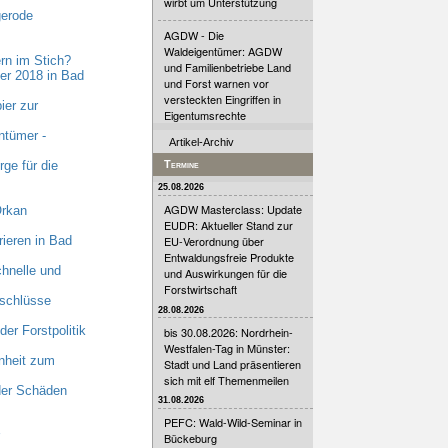
wirbt um Unterstützung
gerode
AGDW - Die
Waldeigentümer: AGDW
rn im Stich?
und Familienbetriebe Land
er 2018 in Bad
und Forst warnen vor
versteckten Eingriffen in
ier zur
Eigentumsrechte
ntümer -
Artikel-Archiv
ge für die
Termine
25.08.2026
AGDW Masterclass: Update
Orkan
EUDR: Aktueller Stand zur
ieren in Bad
EU-Verordnung über
Entwaldungsfreie Produkte
hnelle und
und Auswirkungen für die
Forstwirtschaft
nschlüsse
28.08.2026
er Forstpolitik
bis 30.08.2026: Nordrhein-
Westfalen-Tag in Münster:
nheit zum
Stadt und Land präsentieren
sich mit elf Themenmeilen
 der Schäden
31.08.2026
PEFC: Wald-Wild-Seminar in
Bückeburg