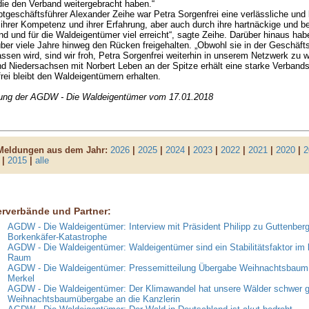
die den Verband weitergebracht haben.“
tgeschäftsführer Alexander Zeihe war Petra Sorgenfrei eine verlässliche und
t ihrer Kompetenz und ihrer Erfahrung, aber auch durch ihre hartnäckige und beh
nd und für die Waldeigentümer viel erreicht“, sagte Zeihe. Darüber hinaus ha
ber viele Jahre hinweg den Rücken freigehalten. „Obwohl sie in der Geschäfts
assen wird, sind wir froh, Petra Sorgenfrei weiterhin in unserem Netzwerk zu w
 Niedersachsen mit Norbert Leben an der Spitze erhält eine starke Verbands
rei bleibt den Waldeigentümern erhalten.
lung der AGDW - Die Waldeigentümer vom 17.01.2018
 Meldungen aus dem Jahr:
2026
|
2025
|
2024
|
2023
|
2022
|
2021
|
2020
|
2
|
2015
|
alle
erverbände und Partner:
AGDW - Die Waldeigentümer: Interview mit Präsident Philipp zu Guttenberg
Borkenkäfer-Katastrophe
AGDW - Die Waldeigentümer: Waldeigentümer sind ein Stabilitätsfaktor im 
Raum
AGDW - Die Waldeigentümer: Pressemitteilung Übergabe Weihnachtsbaum 
Merkel
AGDW - Die Waldeigentümer: Der Klimawandel hat unsere Wälder schwer g
Weihnachtsbaumübergabe an die Kanzlerin