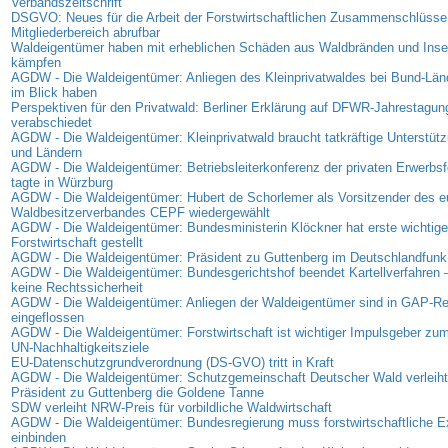
Verbandszeitschrift
DSGVO: Neues für die Arbeit der Forstwirtschaftlichen Zusammenschlüsse 
Mitgliederbereich abrufbar
Waldeigentümer haben mit erheblichen Schäden aus Waldbränden und Insek
kämpfen
AGDW - Die Waldeigentümer: Anliegen des Kleinprivatwaldes bei Bund-Lä
im Blick haben
Perspektiven für den Privatwald: Berliner Erklärung auf DFWR-Jahrestagun
verabschiedet
AGDW - Die Waldeigentümer: Kleinprivatwald braucht tatkräftige Unterstüt
und Ländern
AGDW - Die Waldeigentümer: Betriebsleiterkonferenz der privaten Erwerbsf
tagte in Würzburg
AGDW - Die Waldeigentümer: Hubert de Schorlemer als Vorsitzender des e
Waldbesitzerverbandes CEPF wiedergewählt
AGDW - Die Waldeigentümer: Bundesministerin Klöckner hat erste wichtige
Forstwirtschaft gestellt
AGDW - Die Waldeigentümer: Präsident zu Guttenberg im Deutschlandfunk
AGDW - Die Waldeigentümer: Bundesgerichtshof beendet Kartellverfahren –
keine Rechtssicherheit
AGDW - Die Waldeigentümer: Anliegen der Waldeigentümer sind in GAP-R
eingeflossen
AGDW - Die Waldeigentümer: Forstwirtschaft ist wichtiger Impulsgeber zum
UN-Nachhaltigkeitsziele
EU-Datenschutzgrundverordnung (DS-GVO) tritt in Kraft
AGDW - Die Waldeigentümer: Schutzgemeinschaft Deutscher Wald verleih
Präsident zu Guttenberg die Goldene Tanne
SDW verleiht NRW-Preis für vorbildliche Waldwirtschaft
AGDW - Die Waldeigentümer: Bundesregierung muss forstwirtschaftliche E
einbinden