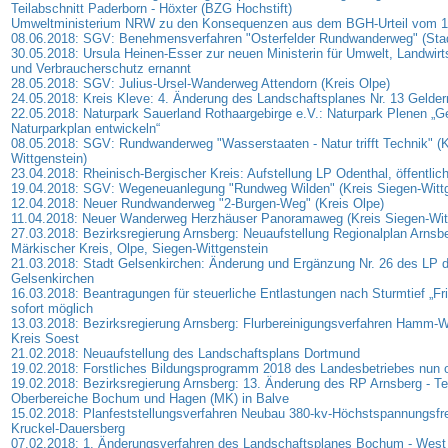
Teilabschnitt Paderborn - Höxter (BZG Hochstift)
Umweltministerium NRW zu den Konsequenzen aus dem BGH-Urteil vom 1
08.06.2018: SGV: Benehmensverfahren "Osterfelder Rundwanderweg" (Sta
30.05.2018: Ursula Heinen-Esser zur neuen Ministerin für Umwelt, Landwirts
und Verbraucherschutz ernannt
28.05.2018: SGV: Julius-Ursel-Wanderweg Attendorn (Kreis Olpe)
24.05.2018: Kreis Kleve: 4. Änderung des Landschaftsplanes Nr. 13 Gelde
22.05.2018: Naturpark Sauerland Rothaargebirge e.V.: Naturpark Plenen 
Naturparkplan entwickeln“
08.05.2018: SGV: Rundwanderweg "Wasserstaaten - Natur trifft Technik" (K
Wittgenstein)
23.04.2018: Rheinisch-Bergischer Kreis: Aufstellung LP Odenthal, öffentli
19.04.2018: SGV: Wegeneuanlegung "Rundweg Wilden" (Kreis Siegen-Wittg
12.04.2018: Neuer Rundwanderweg "2-Burgen-Weg" (Kreis Olpe)
11.04.2018: Neuer Wanderweg Herzhäuser Panoramaweg (Kreis Siegen-Witt
27.03.2018: Bezirksregierung Arnsberg: Neuaufstellung Regionalplan Arnsbe
Märkischer Kreis, Olpe, Siegen-Wittgenstein
21.03.2018: Stadt Gelsenkirchen: Änderung und Ergänzung Nr. 26 des LP d
Gelsenkirchen
16.03.2018: Beantragungen für steuerliche Entlastungen nach Sturmtief „Fri
sofort möglich
13.03.2018: Bezirksregierung Arnsberg: Flurbereinigungsverfahren Hamm-W
Kreis Soest
21.02.2018: Neuaufstellung des Landschaftsplans Dortmund
19.02.2018: Forstliches Bildungsprogramm 2018 des Landesbetriebes nun o
19.02.2018: Bezirksregierung Arnsberg: 13. Änderung des RP Arnsberg - Tei
Oberbereiche Bochum und Hagen (MK) in Balve
15.02.2018: Planfeststellungsverfahren Neubau 380-kv-Höchstspannungsfre
Kruckel-Dauersberg
07.02.2018: 1. Änderungsverfahren des Landschaftsplanes Bochum - West