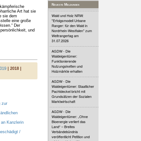
Neueste Meldungen
 kämpferische
arrliche Art hat sie
Wald und Holz NRW:
be sie dem
"Erfolgsmodell Urbane
stelle eine große
issen.“ Der
Ranger: für den Wald in
persönlichkeit, und
Nordrhein-Westfalen" zum
Weltrangertag am
31.07.2026
AGDW - Die
Waldeigentümer:
Funktionierende
Nutzungsketten und
019
| 2018 |
Holzmärkte erhalten
AGDW - Die
Waldeigentümer: Staatlicher
Pachtdeckel bricht mit
Grundsätzen der Sozialen
Marktwirtschaft
 zur
AGDW - Die
ländlichen
Waldeigentümer: „Ohne
Bioenergie verliert das
an Kanzlerin
Land“ – Breites
Verbändebündnis
eschädigt /
veröffentlicht Petition und