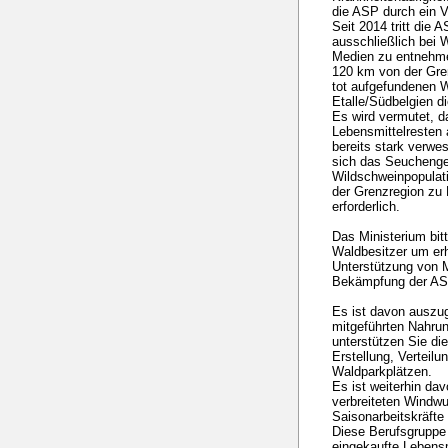
die ASP durch ein V
Seit 2014 tritt die 
ausschließlich bei
Medien zu entnehme
120 km von der Gren
tot aufgefundenen 
Etalle/Südbelgien di
Es wird vermutet, d
Lebensmittelresten
bereits stark verwe
sich das Seuchenge
Wildschweinpopulatio
der Grenzregion zu
erforderlich.
Das Ministerium bit
Waldbesitzer um er
Unterstützung von
Bekämpfung der AS
Es ist davon auszu
mitgeführten Nahrun
unterstützen Sie di
Erstellung, Verteilu
Waldparkplätzen.
Es ist weiterhin da
verbreiteten Windw
Saisonarbeitskräft
Diese Berufsgruppe 
eingekaufte Lebensm