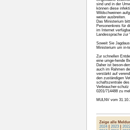
sind und in der Umw
können diese infekt
Wildschweinen auf
weiter ausbreiten.
Das Ministerium bit
Personenkreis für d
im Internet verfügb
Landessprache zur V
Soweit Sie Jagdausü
Ministerium um in-
Zur schnellen Entde
eine umge-hende Be
Daher ist beson-de
auch im Rahmen de
verstärkt auf veren
den zuständigen Vet
schaftszentrale de
Verbraucher-schutz
0201/714488 zu me
MULNV vom 31.10.
Zeige alle Meld
2024
|
2023
|
202