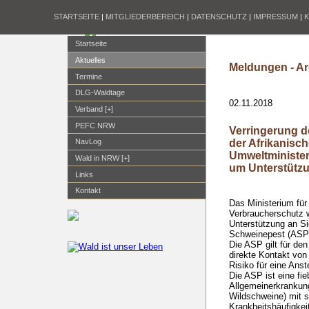
STARTSEITE
|
MITGLIEDERBEREICH
|
DATENSCHUTZ
|
IMPRESSUM
|
Startseite
Aktuelles
Meldungen - Ar
Termine
DLG-Waldtage
02.11.2018
Verband [+]
PEFC NRW
Verringerung d
der Afrikanisc
NavLog
Umweltminister
Wald in NRW [+]
um Unterstütz
Links
Kontakt
Das Ministerium für
Verbraucherschutz w
Unterstützung an S
Schweinepest (ASP)
Die ASP gilt für de
direkte Kontakt von 
Risiko für eine Anst
Die ASP ist eine fi
Allgemeinerkrankun
Wildschweine) mit 
Krankheitshäufigkeit