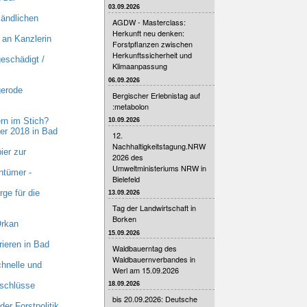
03.09.2026
ländlichen
AGDW - Masterclass:
Herkunft neu denken:
an Kanzlerin
Forstpflanzen zwischen
Herkunftssicherheit und
eschädigt /
Klimaanpassung
06.09.2026
gerode
Bergischer Erlebnistag auf
:metabolon
rn im Stich?
10.09.2026
er 2018 in Bad
12.
Nachhaltigkeitstagung.NRW
ier zur
2026 des
Umweltministeriums NRW in
ntümer -
Bielefeld
ge für die
13.09.2026
Tag der Landwirtschaft in
Borken
Orkan
15.09.2026
ieren in Bad
Waldbauerntag des
Waldbauernverbandes in
hnelle und
Werl am 15.09.2026
nschlüsse
18.09.2026
bis 20.09.2026: Deutsche
er Forstpolitik