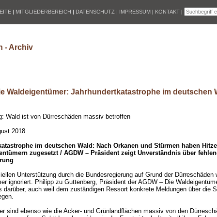
EITE
|
MITGLIEDERBEREICH
|
DATENSCHUTZ
|
IMPRESSUM
|
KONTAKT
|
 - Archiv
e Waldeigentümer: Jahrhundertkatastrophe im deutschen 
g: Wald ist von Dürreschäden massiv betroffen
gust 2018
katastrophe im deutschen Wald: Nach Orkanen und Stürmen haben Hitze
ntümern zugesetzt / AGDW – Präsident zeigt Unverständnis über fehlen
rung
ziellen Unterstützung durch die Bundesregierung auf Grund der Dürreschäden 
r ignoriert. Philipp zu Guttenberg, Präsident der AGDW – Die Waldeigentüme
s darüber, auch weil dem zuständigen Ressort konkrete Meldungen über die 
egen.
r sind ebenso wie die Acker- und Grünlandflächen massiv von den Dürreschä