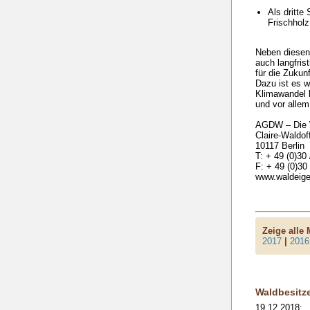
Als dritte
Frischholz
Neben diesen
auch langfris
für die Zukun
Dazu ist es w
Klimawandel b
und vor alle
AGDW – Die 
Claire-Waldoff
10117 Berlin
T: + 49 (0)30
F: + 49 (0)30
www.waldeige
Zeige alle
2017
|
2016
Waldbesitz
19.12.2018: