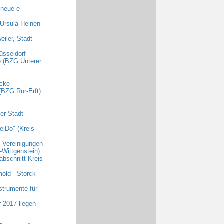
 neue e-
 Ursula Heinen-
iler, Stadt
üsseldorf
e (BZG Unterer
ecke
(BZG Rur-Erft)
 -
er Stadt
eiDo" (Kreis
e Vereinigungen
Wittgenstein)
abschnitt Kreis
old - Storck
strumente für
r 2017 liegen