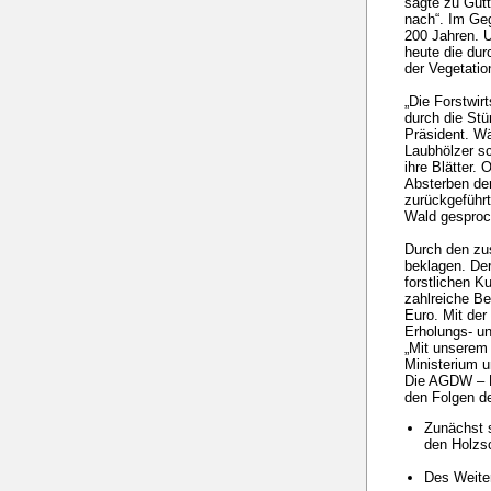
sagte zu Gutt
nach“. Im Geg
200 Jahren. U
heute die du
der Vegetatio
„Die Forstwirt
durch die Stü
Präsident. Wä
Laubhölzer sc
ihre Blätter.
Absterben der
zurückgeführt
Wald gesproc
Durch den zu
beklagen. De
forstlichen K
zahlreiche Be
Euro. Mit der
Erholungs- un
„Mit unserem
Ministerium u
Die AGDW – D
den Folgen de
Zunächst s
den Holzs
Des Weite