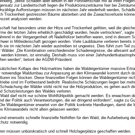
enberg, „diese Schäden aber wirken in der Forstwirtschaft mit all ihren Folgen
ensatz zur Landwirtschaft liegen die Produktionszeiträume hier bei Zeiträu
nzählige Aufforstungen müssen im nächsten Jahr wiederholt werden, Schädli
rch Trockenheit gestressten Bäume absterben und die Zuwachsverluste könne
nszeit analysiert werden.
schaft hat besonders unter der Hitze und Trockenheit gelitten, weil die gleiche
rme der letzten Jahre erheblich geschädigt wurden, heute vertrocknen“, sagt
hrend in der Vergangenheit oft Nadelhölzer betroffen waren, sind in diesem
hwer in Mitleidenschaft gezogen worden. Viele Laubbäume verlieren bereits 
 Ob sie im nächsten Jahr wieder austreiben ist ungewiss. Dies führt zum Teil z
 Wälder. „Die Kombination verschiedenster Schadereignisse, die allesamt au
 werden können, ist einmalig. Deshalb muss von einer Jahrhundertkatastrop
hen werden“, betont der AGDW-Präsident.
sätzlichen Kollaps des Holzmarktes haben die Waldeigentümer massive Ertra
r notwendige Waldumbau zur Anpassung an den Klimawandel kommt durch da
ulturen ins Stocken. Diese finanziellen Folgen können die Waldeigentümer nicht
triebe sind im Fortbestand bedroht. Realistische Schätzungen liegen bei mehr
 Schwächung der Wälder stirbt nicht nur die Holzproduktion, es gehen auch die
d Schutzleistungen des Waldes verloren.
 Wald darf nicht nur schöne Wohlfühlpolitik gemacht werden. Es erwachsen 
nd der Politik auch Verantwortungen, die wir dringend einfordern“, sagte zu Gu
ie Waldeigentümer erwartet von der Politik konkrete Handlungen, damit die 
s Klimawandels nicht allein gelassen werden:
ind einerseits schnelle finanzielle Nothilfen für den Wald, die Aufarbeitung d
chutz notwendig.
ren müssen unbürokratisch und schnell Holzlagerplätze geschaffen werden.