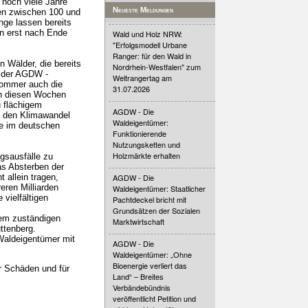
 noch viele Jahre
Neueste Meldungen
men zwischen 100 und
nge lassen bereits
n erst nach Ende
Wald und Holz NRW:
"Erfolgsmodell Urbane
Ranger: für den Wald in
n Wälder, die bereits
Nordrhein-Westfalen" zum
e der AGDW -
Weltrangertag am
 Sommer auch die
31.07.2026
in diesen Wochen
u flächigem
AGDW - Die
f den Klimawandel
Waldeigentümer:
he im deutschen
Funktionierende
Nutzungsketten und
Holzmärkte erhalten
gsausfälle zu
s Absterben der
 allein tragen,
AGDW - Die
eren Milliarden
Waldeigentümer: Staatlicher
 vielfältigen
Pachtdeckel bricht mit
Grundsätzen der Sozialen
dem zuständigen
Marktwirtschaft
ttenberg.
Waldeigentümer mit
AGDW - Die
Waldeigentümer: „Ohne
Bioenergie verliert das
er Schäden und für
Land“ – Breites
Verbändebündnis
veröffentlicht Petition und