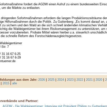
 Sofortmaßnahme fordert die AGDW einen Aufruf zu einem bundesweiten Einsc
, um die Märkte zu entlasten.
 dringenden Sofortmaßnahmen erfordern die langen Produktionszeiträume der 
tige Hilfsmaßnahmen durch die Politik. Zu Guttenberg: „Es kommt darauf an, 
ft zu sichern und den Wald an die sich schnell ändernden klimatischen Verhä
ichtig die Waldeigentümer bei ihrem Risikomanagement zu unterstützen, um 
esser vorzubereiten. Probate Mittel wären hierbei u.a. steuerlich unschädlic
m die schnelle Reform des Forstschädenausgleichsgesetzes.
Waldeigentümer
-Str. 7
 / 31 16 67 6-25
 / 31 16 67 6-29
ntuemer.de
 Meldungen aus dem Jahr:
2026
|
2025
|
2024
|
2023
|
2022
|
2021
|
2020
|
2
|
2015
|
alle
erverbände und Partner:
AGDW - Die Waldeigentümer: Interview mit Präsident Philipp zu Guttenberg