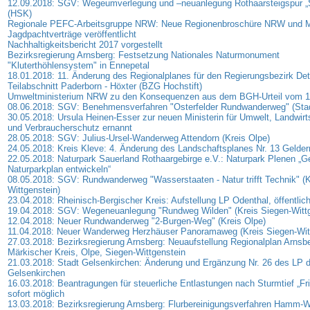
12.09.2018: SGV: Wegeumverlegung und –neuanlegung Rothaarsteigspur „
(HSK)
Regionale PEFC-Arbeitsgruppe NRW: Neue Regionenbroschüre NRW und M
Jagdpachtverträge veröffentlicht
Nachhaltigkeitsbericht 2017 vorgestellt
Bezirksregierung Arnsberg: Festsetzung Nationales Naturmonument
"Kluterthöhlensystem" in Ennepetal
18.01.2018: 11. Änderung des Regionalplanes für den Regierungsbezirk De
Teilabschnitt Paderborn - Höxter (BZG Hochstift)
Umweltministerium NRW zu den Konsequenzen aus dem BGH-Urteil vom 1
08.06.2018: SGV: Benehmensverfahren "Osterfelder Rundwanderweg" (Sta
30.05.2018: Ursula Heinen-Esser zur neuen Ministerin für Umwelt, Landwirts
und Verbraucherschutz ernannt
28.05.2018: SGV: Julius-Ursel-Wanderweg Attendorn (Kreis Olpe)
24.05.2018: Kreis Kleve: 4. Änderung des Landschaftsplanes Nr. 13 Gelde
22.05.2018: Naturpark Sauerland Rothaargebirge e.V.: Naturpark Plenen 
Naturparkplan entwickeln“
08.05.2018: SGV: Rundwanderweg "Wasserstaaten - Natur trifft Technik" (K
Wittgenstein)
23.04.2018: Rheinisch-Bergischer Kreis: Aufstellung LP Odenthal, öffentli
19.04.2018: SGV: Wegeneuanlegung "Rundweg Wilden" (Kreis Siegen-Wittg
12.04.2018: Neuer Rundwanderweg "2-Burgen-Weg" (Kreis Olpe)
11.04.2018: Neuer Wanderweg Herzhäuser Panoramaweg (Kreis Siegen-Witt
27.03.2018: Bezirksregierung Arnsberg: Neuaufstellung Regionalplan Arnsbe
Märkischer Kreis, Olpe, Siegen-Wittgenstein
21.03.2018: Stadt Gelsenkirchen: Änderung und Ergänzung Nr. 26 des LP d
Gelsenkirchen
16.03.2018: Beantragungen für steuerliche Entlastungen nach Sturmtief „Fri
sofort möglich
13.03.2018: Bezirksregierung Arnsberg: Flurbereinigungsverfahren Hamm-W