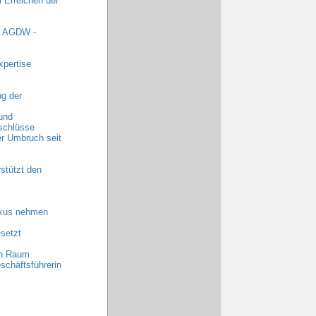
 Erreichen der
t AGDW -
xpertise
g der
und
schlüsse
r Umbruch seit
stützt den
okus nehmen
setzt
en Raum
schäftsführerin