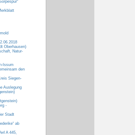
Sorpespur“
erkblatt
tmold
2.06.2018
dt Oberhausen)
chaft, Natur-
rn-Issum
„Gemeinsam den
reis Siegen-
che Auslegung
enstein)
genstein)
rg -
er Stadt
ederike“ ab
erl A 445,