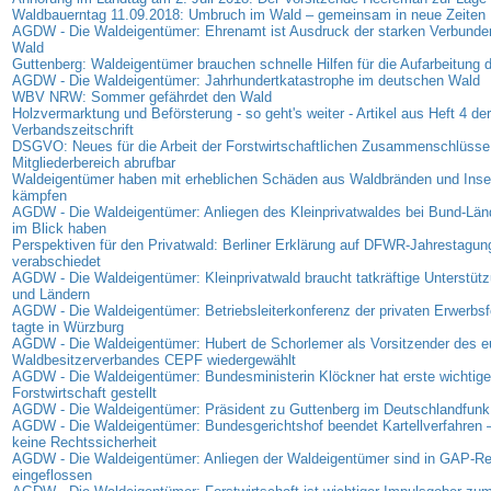
Waldbauerntag 11.09.2018: Umbruch im Wald – gemeinsam in neue Zeiten
AGDW - Die Waldeigentümer: Ehrenamt ist Ausdruck der starken Verbunde
Wald
Guttenberg: Waldeigentümer brauchen schnelle Hilfen für die Aufarbeitung
AGDW - Die Waldeigentümer: Jahrhundertkatastrophe im deutschen Wald
WBV NRW: Sommer gefährdet den Wald
Holzvermarktung und Beförsterung - so geht's weiter - Artikel aus Heft 4 der
Verbandszeitschrift
DSGVO: Neues für die Arbeit der Forstwirtschaftlichen Zusammenschlüsse 
Mitgliederbereich abrufbar
Waldeigentümer haben mit erheblichen Schäden aus Waldbränden und Insek
kämpfen
AGDW - Die Waldeigentümer: Anliegen des Kleinprivatwaldes bei Bund-Lä
im Blick haben
Perspektiven für den Privatwald: Berliner Erklärung auf DFWR-Jahrestagun
verabschiedet
AGDW - Die Waldeigentümer: Kleinprivatwald braucht tatkräftige Unterstüt
und Ländern
AGDW - Die Waldeigentümer: Betriebsleiterkonferenz der privaten Erwerbsf
tagte in Würzburg
AGDW - Die Waldeigentümer: Hubert de Schorlemer als Vorsitzender des e
Waldbesitzerverbandes CEPF wiedergewählt
AGDW - Die Waldeigentümer: Bundesministerin Klöckner hat erste wichtige
Forstwirtschaft gestellt
AGDW - Die Waldeigentümer: Präsident zu Guttenberg im Deutschlandfunk
AGDW - Die Waldeigentümer: Bundesgerichtshof beendet Kartellverfahren –
keine Rechtssicherheit
AGDW - Die Waldeigentümer: Anliegen der Waldeigentümer sind in GAP-R
eingeflossen