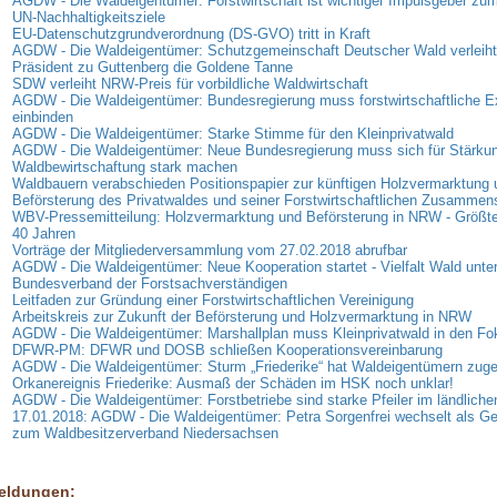
AGDW - Die Waldeigentümer: Forstwirtschaft ist wichtiger Impulsgeber zum
UN-Nachhaltigkeitsziele
EU-Datenschutzgrundverordnung (DS-GVO) tritt in Kraft
AGDW - Die Waldeigentümer: Schutzgemeinschaft Deutscher Wald verleih
Präsident zu Guttenberg die Goldene Tanne
SDW verleiht NRW-Preis für vorbildliche Waldwirtschaft
AGDW - Die Waldeigentümer: Bundesregierung muss forstwirtschaftliche E
einbinden
AGDW - Die Waldeigentümer: Starke Stimme für den Kleinprivatwald
AGDW - Die Waldeigentümer: Neue Bundesregierung muss sich für Stärkun
Waldbewirtschaftung stark machen
Waldbauern verabschieden Positionspapier zur künftigen Holzvermarktung 
Beförsterung des Privatwaldes und seiner Forstwirtschaftlichen Zusammen
WBV-Pressemitteilung: Holzvermarktung und Beförsterung in NRW - Größte
40 Jahren
Vorträge der Mitgliederversammlung vom 27.02.2018 abrufbar
AGDW - Die Waldeigentümer: Neue Kooperation startet - Vielfalt Wald unter
Bundesverband der Forstsachverständigen
Leitfaden zur Gründung einer Forstwirtschaftlichen Vereinigung
Arbeitskreis zur Zukunft der Beförsterung und Holzvermarktung in NRW
AGDW - Die Waldeigentümer: Marshallplan muss Kleinprivatwald in den F
DFWR-PM: DFWR und DOSB schließen Kooperationsvereinbarung
AGDW - Die Waldeigentümer: Sturm „Friederike“ hat Waldeigentümern zuge
Orkanereignis Friederike: Ausmaß der Schäden im HSK noch unklar!
AGDW - Die Waldeigentümer: Forstbetriebe sind starke Pfeiler im ländlich
17.01.2018: AGDW - Die Waldeigentümer: Petra Sorgenfrei wechselt als Ge
zum Waldbesitzerverband Niedersachsen
eldungen: