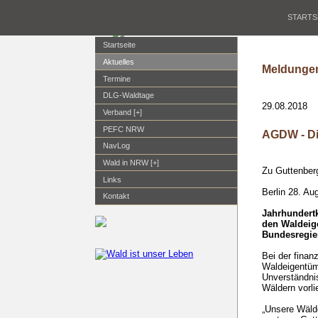
STARTS
Startseite
Aktuelles
Meldungen
Termine
DLG-Waldtage
29.08.2018
Verband [+]
PEFC NRW
AGDW - Di
NavLog
Wald in NRW [+]
Zu Guttenber
Links
Berlin 28. Au
Kontakt
Jahrhundert
den Waldeige
Bundesregie
Bei der finan
Waldeigentüme
Unverständni
Wäldern vorli
„Unsere Wälde