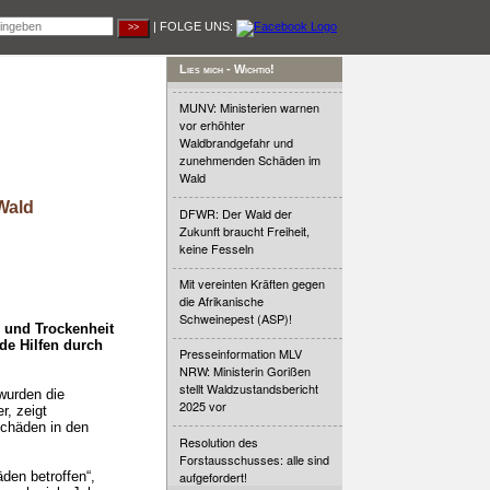
| FOLGE UNS:
Lies mich - Wichtig!
MUNV: Ministerien warnen
vor erhöhter
Waldbrandgefahr und
zunehmenden Schäden im
Wald
Wald
DFWR: Der Wald der
Zukunft braucht Freiheit,
keine Fesseln
Mit vereinten Kräften gegen
die Afrikanische
Schweinepest (ASP)!
 und Trockenheit
de Hilfen durch
Presseinformation MLV
NRW: Ministerin Gorißen
stellt Waldzustandsbericht
wurden die
2025 vor
r, zeigt
Schäden in den
Resolution des
Forstausschusses: alle sind
aufgefordert!
den betroffen“,