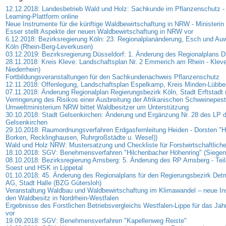
12.12.2018: Landesbetrieb Wald und Holz: Sachkunde im Pflanzenschutz -
Learning-Plattform online
Neue Instrumente für die künftige Waldbewirtschaftung in NRW - Ministerin
Esser stellt Aspekte der neuen Waldbewirtschaftung in NRW vor
6.12.2018: Bezirksregierung Köln: 23. Regionalplanänderung, Esch und Auwe
Köln (Rhein-Berg-Leverkusen)
03.12.2019: Bezirksregierung Düsseldorf: 1. Änderung des Regionalplans D
28.11.2018: Kreis Kleve: Landschaftsplan Nr. 2 Emmerich am Rhein - Klev
Niederrhein)
Fortbildungsveranstaltungen für den Sachkundenachweis Pflanzenschutz
12.11.2018: Offenlegung, Landschaftsplan Espelkamp, Kreis Minden-Lübb
07.11.2018: Änderung Regionalplan Regierungsbezirk Köln, Stadt Erftstadt 
Verringerung des Risikos einer Ausbreitung der Afrikanischen Schweinepest
Umweltministerium NRW bittet Waldbesitzer um Unterstützung
30.10.2018: Stadt Gelsenkirchen: Änderung und Ergänzung Nr. 28 des LP d
Gelsenkirchen
29.10.2018: Raumordnungsverfahren Erdgasfernleitung Heiden - Dorsten "H
Borken, Recklinghausen, Ruhrgroßstädte u. Wesel))
Wald und Holz NRW: Mustersatzung und Checkliste für Forstwirtschaftlich
18.10.2018: SGV: Benehmensverfahren "Hilchenbacher Höhenring" (Siegen-
08.10.2018: Bezirksregierung Arnsberg: 5. Änderung des RP Arnsberg - Teil
Soest und HSK in Lippetal
01.10.2018: 45. Änderung des Regionalplans für den Regierungsbezirk Detm
AG, Stadt Halle (BZG Gütersloh)
Veranstaltung Waldbau und Waldbewirtschaftung im Klimawandel – neue In
den Waldbesitz in Nordrhein-Westfalen
Ergebnisse des Forstlichen Betriebsvergleichs Westfalen-Lippe für das Jah
vor
19.09.2018: SGV: Benehmensverfahren "Kapellenweg Reiste"