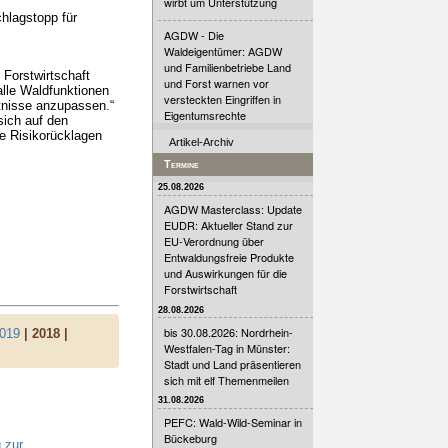
wirbt um Unterstützung
hlagstopp für
AGDW - Die
Waldeigentümer: AGDW
und Familienbetriebe Land
Forstwirtschaft
und Forst warnen vor
alle Waldfunktionen
versteckten Eingriffen in
ltnisse anzupassen.“
Eigentumsrechte
sich auf den
he Risikorücklagen
Artikel-Archiv
Termine
25.08.2026
AGDW Masterclass: Update
EUDR: Aktueller Stand zur
EU-Verordnung über
Entwaldungsfreie Produkte
und Auswirkungen für die
Forstwirtschaft
28.08.2026
bis 30.08.2026: Nordrhein-
019
| 2018 |
Westfalen-Tag in Münster:
Stadt und Land präsentieren
sich mit elf Themenmeilen
31.08.2026
PEFC: Wald-Wild-Seminar in
Bückeburg
 zur