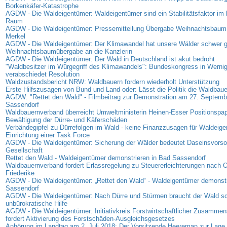
Borkenkäfer-Katastrophe
AGDW - Die Waldeigentümer: Waldeigentümer sind ein Stabilitätsfaktor im 
Raum
AGDW - Die Waldeigentümer: Pressemitteilung Übergabe Weihnachtsbaum 
Merkel
AGDW - Die Waldeigentümer: Der Klimawandel hat unsere Wälder schwer g
Weihnachtsbaumübergabe an die Kanzlerin
AGDW - Die Waldeigentümer: Der Wald in Deutschland ist akut bedroht
"Waldbesitzer im Würgegriff des Klimawandels": Bundeskongress in Werni
verabschiedet Resolution
Waldzustandsbericht NRW: Waldbauern fordern wiederholt Unterstützung
Erste Hilfszusagen von Bund und Land oder: Lässt die Politik die Waldbaue
AGDW: "Rettet den Wald" - Filmbeitrag zur Demonstration am 27. Septemb
Sassendorf
Waldbauernverband überreicht Umweltministerin Heinen-Esser Positionspap
Bewältigung der Dürre- und Käferschäden
Verbändegipfel zu Dürrefolgen im Wald - keine Finanzzusagen für Waldeige
Einrichtung einer Task Force
AGDW - Die Waldeigentümer: Sicherung der Wälder bedeutet Daseinsvorsor
Gesellschaft
Rettet den Wald - Waldeigentümer demonstrieren in Bad Sassendorf
Waldbauernverband fordert Erlassregelung zu Steuererleichterungen nach 
Friederike
AGDW - Die Waldeigentümer: „Rettet den Wald“ - Waldeigentümer demonstr
Sassendorf
AGDW - Die Waldeigentümer: Nach Dürre und Stürmen braucht der Wald sc
unbürokratische Hilfe
AGDW - Die Waldeigentümer: Initiativkreis Forstwirtschaftlicher Zusamme
fordert Aktivierung des Forstschäden-Ausgleichsgesetzes
Anhörung im Landtag am 2. Juli 2018: Der Vorsitzende Heereman zur Lage d