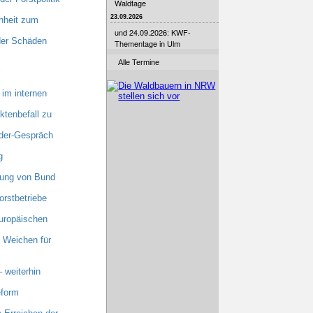
Waldtage
23.09.2026
nheit zum
und 24.09.2026: KWF-
 der Schäden
Thementage in Ulm
Alle Termine
im internen
tenbefall zu
nder-Gespräch
g
zung von Bund
orstbetriebe
uropäischen
 Weichen für
 weiterhin
eform