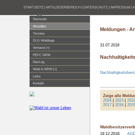
STARTSEITE
|
MITGLIEDERBEREICH
|
DATENSCHUTZ
|
IMPRESSUM
|
Startseite
Aktuelles
Meldungen - Ar
Termine
DLG-Waldtage
31.07.2018
Verband [+]
PEFC NRW
Nachhaltigkeits
NavLog
Wald in NRW [+]
Nachhaltigkeitsberi
Links
Kontakt
Zeige alle Meld
2024
|
2023
|
202
2017
|
2016
|
201
Waldbesitzerver
19.12.2018:
AGDW