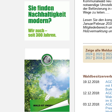
Kommunalwald neu z
notwendige Umstellu
der Beförsterung in
Wege zu leiten.....
Lesen Sie den kompl
Januar/Februar 2018
Mitgliederbereich u
Holzvermarktung un
Zeige alle Meld
2024
|
2023
|
202
2017
|
2016
|
201
Waldbesitzerver
19.12.2018:
AGDW
mit 
Bork
12.12.2018:
AGD
Wald
im l
03.12.2018:
AGD
Pres
Wei