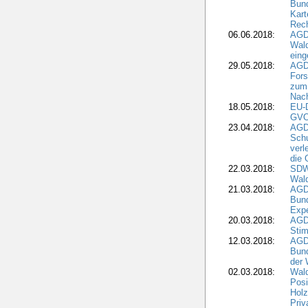
Bund
Kart
Rech
06.06.2018:
AGDW
Wal
eing
29.05.2018:
AGD
Fors
zum 
Nach
18.05.2018:
EU-
GVO)
23.04.2018:
AGD
Sch
verl
die 
22.03.2018:
SDW 
Wald
21.03.2018:
AGD
Bund
Expe
20.03.2018:
AGD
Stim
12.03.2018:
AGD
Bund
der 
02.03.2018:
Wal
Posi
Holz
Priv