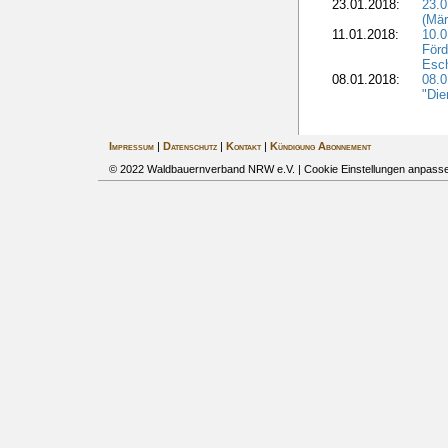
23.01.2018:
23.0
(Mär
11.01.2018:
10.0
Förd
Esch
08.01.2018:
08.
"Die
Impressum
|
Datenschutz
|
Kontakt
|
Kündigung Abonnement
© 2022 Waldbauernverband NRW e.V. |
Cookie Einstellungen anpass