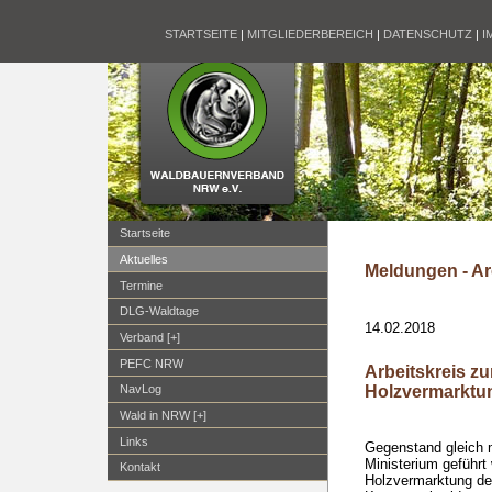
STARTSEITE
|
MITGLIEDERBEREICH
|
DATENSCHUTZ
|
I
Startseite
Aktuelles
Meldungen - Ar
Termine
DLG-Waldtage
14.02.2018
Verband [+]
PEFC NRW
Arbeitskreis z
Holzvermarktu
NavLog
Wald in NRW [+]
Links
Gegenstand gleich 
Ministerium geführt 
Kontakt
Holzvermarktung de