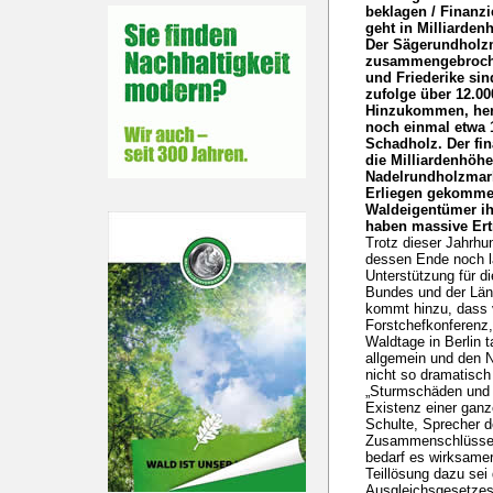
beklagen / Finanz
geht in Milliarden
Der Sägerundholzm
zusammengebroche
und Friederike sin
zufolge über 12.00
Hinzukommen, herv
noch einmal etwa 
Schadholz. Der fin
die Milliardenhöhe
Nadelrundholzmar
Erliegen gekommen
Waldeigentümer ih
haben massive Ert
Trotz dieser Jahrhu
dessen Ende noch la
Unterstützung für d
Bundes und der Län
kommt hinzu, dass 
Forstchefkonferenz
Waldtage in Berlin 
allgemein und den N
nicht so dramatisch
„Sturmschäden und 
Existenz einer ganz
Schulte, Sprecher de
Zusammenschlüsse. 
bedarf es wirksame
Teillösung dazu sei
Ausgleichsgesetzes.