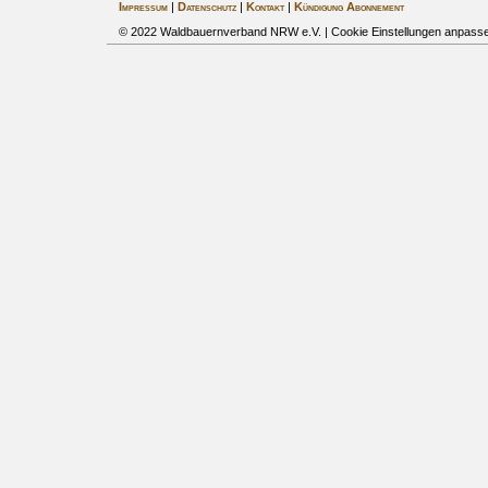
Impressum
|
Datenschutz
|
Kontakt
|
Kündigung Abonnement
© 2022 Waldbauernverband NRW e.V. |
Cookie Einstellungen anpass