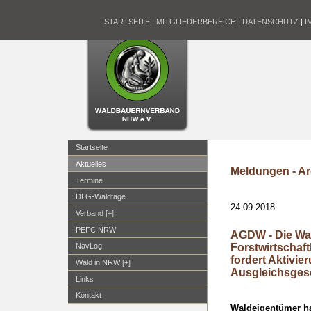
STARTSEITE
|
MITGLIEDERBEREICH
|
DATENSCHUTZ
|
I
Startseite
Aktuelles
Meldungen - Ar
Termine
DLG-Waldtage
24.09.2018
Verband [+]
PEFC NRW
AGDW - Die Wald
Forstwirtscha
NavLog
fordert Aktivi
Wald in NRW [+]
Ausgleichsges
Links
Kontakt
Waldeigentümer ha