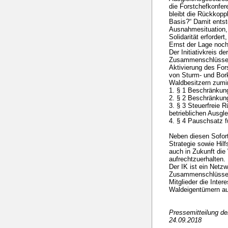
die Forstchefkonfere
bleibt die Rückkoppl
Basis?“ Damit entst
Ausnahmesituation, 
Solidarität erforder
Ernst der Lage noch
Der Initiativkreis de
Zusammenschlüsse f
Aktivierung des Fo
von Sturm- und Bor
Waldbesitzern zumin
1. § 1 Beschränkun
2. § 2 Beschränkung
3. § 3 Steuerfreie R
betrieblichen Ausgl
4. § 4 Pauschsatz 
Neben diesen Sofor
Strategie sowie Hil
auch in Zukunft die
aufrechtzuerhalten.
Der IK ist ein Netz
Zusammenschlüssen 
Mitglieder die Inte
Waldeigentümern auf
Pressemitteilung d
24.09.2018