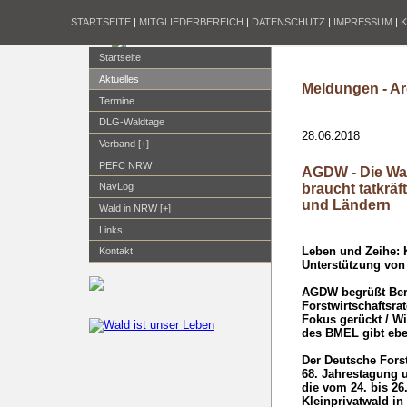
STARTSEITE
|
MITGLIEDERBEREICH
|
DATENSCHUTZ
|
IMPRESSUM
|
Startseite
Aktuelles
Meldungen - Ar
Termine
DLG-Waldtage
28.06.2018
Verband [+]
PEFC NRW
AGDW - Die Wal
braucht tatkrä
NavLog
und Ländern
Wald in NRW [+]
Links
Leben und Zeihe: K
Kontakt
Unterstützung vo
AGDW begrüßt Berl
Forstwirtschaftsra
Fokus gerückt / Wi
des BMEL gibt ebe
Der Deutsche Forst
68. Jahrestagung 
die vom 24. bis 26.
Kleinprivatwald in