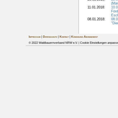
(Mär
11.01.2018:
10.0
Förd
Esch
08.01.2018:
08.
"Die
Impressum
|
Datenschutz
|
Kontakt
|
Kündigung Abonnement
© 2022 Waldbauernverband NRW e.V. |
Cookie Einstellungen anpass