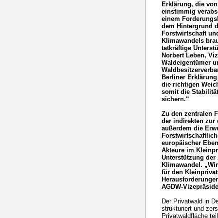
Erklärung, die vo
einstimmig verabs
einem Forderungsk
dem Hintergrund d
Forstwirtschaft u
Klimawandels brauc
tatkräftige Unters
Norbert Leben, Vi
Waldeigentümer u
Waldbesitzerverba
Berliner Erklärung
die richtigen Weic
somit die Stabilit
sichern.“
Zu den zentralen 
der indirekten zur
außerdem die Erwe
Forstwirtschaftli
europäischer Eben
Akteure im Kleinpr
Unterstützung der
Klimawandel. „Wir
für den Kleinpriva
Herausforderungen
AGDW-Vizepräside
Der Privatwald in D
strukturiert und zers
Privatwaldfläche tei