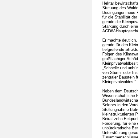
Hektar bewirtschafte
Streuung des Walde
Bedingungen neue 
für die Stabilität 
gerade die Kleinpri
Stärkung durch eine 
AGDW-Hauptgeschäft
Er machte deutlich
gerade für den Klein
tiefgreifende Strukt
Folgen des Klimawa
großflächiger Schäd
Kleinprivatwaldbesi
„Schnelle und unbür
von Sturm- oder Ins
zentraler Baustein 
Kleinprivatwaldes.“
Neben dem Deutsche
Wissenschaftliche B
Bundeslandwirtschaf
Sektors in den Vorde
Stellungnahme Betr
kleinstrukturierten 
Beirat zehn Eckpunkt
Förderung, für eine 
unbürokratische Bere
Unterstützung gerade
Zusammenschlüsse pl