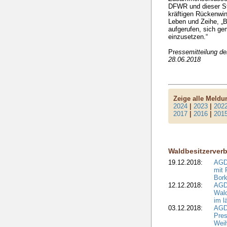
DFWR und dieser St
kräftigen Rückenwin
Leben und Zeihe, „B
aufgerufen, sich ge
einzusetzen.“
Pr
essemitteilung d
28.06.2018
Zeige alle Meld
2024
|
2023
|
202
2017
|
2016
|
201
Waldbesitzerver
19.12.2018:
AGDW
mit 
Bork
12.12.2018:
AGD
Wald
im l
03.12.2018:
AGD
Pres
Wei