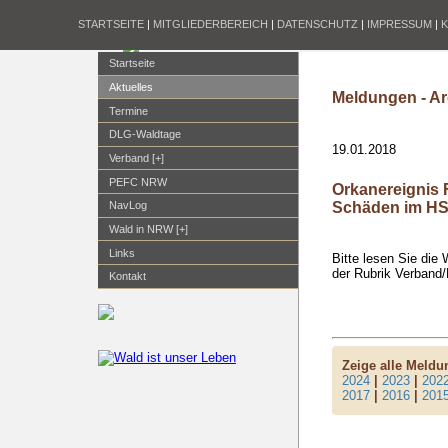
STARTSEITE
|
MITGLIEDERBEREICH
|
DATENSCHUTZ
|
IMPRESSUM
|
Startseite
Aktuelles
Meldungen - Ar
Termine
DLG-Waldtage
19.01.2018
Verband [+]
PEFC NRW
Orkanereignis 
Schäden im HS
NavLog
Wald in NRW [+]
Links
Bitte lesen Sie di
der Rubrik Verband
Kontakt
Zeige alle Meld
2024
|
2023
|
202
2017
|
2016
|
201