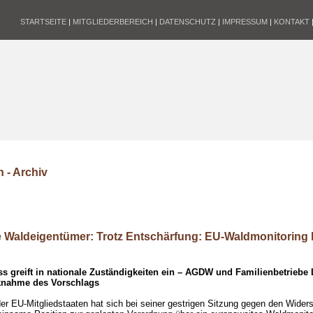
STARTSEITE
|
MITGLIEDERBEREICH
|
DATENSCHUTZ
|
IMPRESSUM
|
KONTAKT
 - Archiv
Waldeigentümer: Trotz Entschärfung: EU-Waldmonitoring bl
s greift in nationale Zuständigkeiten ein – AGDW und Familienbetriebe
knahme des Vorschlags
der EU-Mitgliedstaaten hat sich bei seiner gestrigen Sitzung gegen den Wide