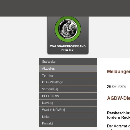
Startseite
Aktuelles
Meldungen
Termine
DLG-Waldtage
26.06.2025
Verband [+]
PEFC NRW
AGDW-Die 
NavLog
Wald in NRW [+]
Ratsbeschlus
Links
fordern Rüc
Kontakt
Der Agrarrat 