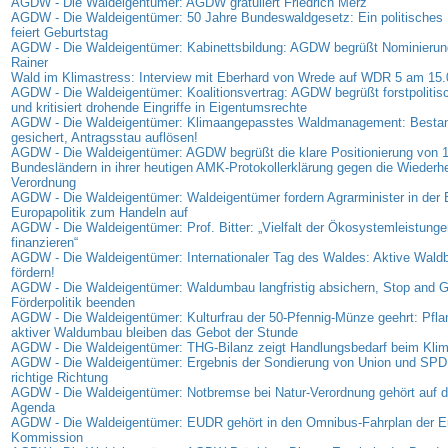
AGDW - Die Waldeigentümer: AGDW gratuliert Friedrich Merz
AGDW - Die Waldeigentümer: 50 Jahre Bundeswaldgesetz: Ein politisches 
feiert Geburtstag
AGDW - Die Waldeigentümer: Kabinettsbildung: AGDW begrüßt Nominierung
Rainer
Wald im Klimastress: Interview mit Eberhard von Wrede auf WDR 5 am 15
AGDW - Die Waldeigentümer: Koalitionsvertrag: AGDW begrüßt forstpolitis
und kritisiert drohende Eingriffe in Eigentumsrechte
AGDW - Die Waldeigentümer: Klimaangepasstes Waldmanagement: Bestan
gesichert, Antragsstau auflösen!
AGDW - Die Waldeigentümer: AGDW begrüßt die klare Positionierung von 
Bundesländern in ihrer heutigen AMK-Protokollerklärung gegen die Wiederhe
Verordnung
AGDW - Die Waldeigentümer: Waldeigentümer fordern Agrarminister in der
Europapolitik zum Handeln auf
AGDW - Die Waldeigentümer: Prof. Bitter: „Vielfalt der Ökosystemleistunge
finanzieren“
AGDW - Die Waldeigentümer: Internationaler Tag des Waldes: Aktive Waldb
fördern!
AGDW - Die Waldeigentümer: Waldumbau langfristig absichern, Stop and G
Förderpolitik beenden
AGDW - Die Waldeigentümer: Kulturfrau der 50-Pfennig-Münze geehrt: Pfl
aktiver Waldumbau bleiben das Gebot der Stunde
AGDW - Die Waldeigentümer: THG-Bilanz zeigt Handlungsbedarf beim Kli
AGDW - Die Waldeigentümer: Ergebnis der Sondierung von Union und SPD: S
richtige Richtung
AGDW - Die Waldeigentümer: Notbremse bei Natur-Verordnung gehört auf di
Agenda
AGDW - Die Waldeigentümer: EUDR gehört in den Omnibus-Fahrplan der E
Kommission