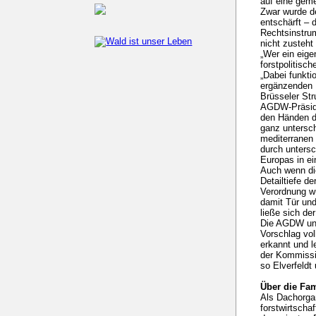
auf eine geme
Zwar wurde de
entschärft – 
Rechtsinstrum
nicht zusteht
„Wer ein eige
forstpolitisc
„Dabei funkti
ergänzenden E
Brüsseler Str
AGDW-Präsiden
den Händen de
ganz untersch
mediterranen
durch untersc
Europas in ein
Auch wenn di
Detailtiefe d
Verordnung w
damit Tür und
ließe sich de
Die AGDW und
Vorschlag vol
erkannt und l
der Kommissio
so Elverfeldt 
Über die Fam
Als Dachorgan
forstwirtscha