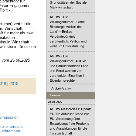
Sprachrohr für
Grundsätzen der Sozialen
. Unser Engagement
Marktwirtschaft
olitik.
AGDW - Die
Waldeigentümer: „Ohne
mer) vertritt die
Bioenergie verliert das
, Wirtschaft,
Land“ – Breites
DW für mehr als zwei
Verbändebündnis
sitzer in
veröffentlicht Petition und
lns in Wirtschaft
wirbt um Unterstützung
usstsein für eine in
AGDW - Die
t vom 26.06.2025
Waldeigentümer: AGDW
und Familienbetriebe Land
und Forst warnen vor
versteckten Eingriffen in
Eigentumsrechte
019
|
2018
|
Artikel-Archiv
Termine
25.08.2026
AGDW Masterclass: Update
EUDR: Aktueller Stand zur
Kommission
EU-Verordnung über
Entwaldungsfreie Produkte
ziel erreicht
und Auswirkungen für die
 ausbremsen
Forstwirtschaft