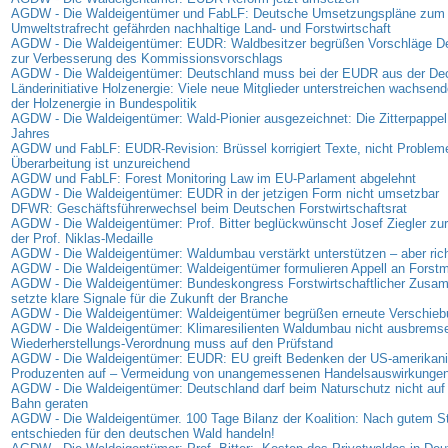
AGDW - Die Waldeigentümer und FabLF: Deutsche Umsetzungspläne zum
Umweltstrafrecht gefährden nachhaltige Land- und Forstwirtschaft
AGDW - Die Waldeigentümer: EUDR: Waldbesitzer begrüßen Vorschläge D
zur Verbesserung des Kommissionsvorschlags
AGDW - Die Waldeigentümer: Deutschland muss bei der EUDR aus der D
Länderinitiative Holzenergie: Viele neue Mitglieder unterstreichen wachse
der Holzenergie in Bundespolitik
AGDW - Die Waldeigentümer: Wald-Pionier ausgezeichnet: Die Zitterpappel
Jahres
AGDW und FabLF: EUDR-Revision: Brüssel korrigiert Texte, nicht Problem
Überarbeitung ist unzureichend
AGDW und FabLF: Forest Monitoring Law im EU-Parlament abgelehnt
AGDW - Die Waldeigentümer: EUDR in der jetzigen Form nicht umsetzbar
DFWR: Geschäftsführerwechsel beim Deutschen Forstwirtschaftsrat
AGDW - Die Waldeigentümer: Prof. Bitter beglückwünscht Josef Ziegler zur
der Prof. Niklas-Medaille
AGDW - Die Waldeigentümer: Waldumbau verstärkt unterstützen – aber rich
AGDW - Die Waldeigentümer: Waldeigentümer formulieren Appell an Forstmi
AGDW - Die Waldeigentümer: Bundeskongress Forstwirtschaftlicher Zus
setzte klare Signale für die Zukunft der Branche
AGDW - Die Waldeigentümer: Waldeigentümer begrüßen erneute Verschie
AGDW - Die Waldeigentümer: Klimaresilienten Waldumbau nicht ausbrems
Wiederherstellungs-Verordnung muss auf den Prüfstand
AGDW - Die Waldeigentümer: EUDR: EU greift Bedenken der US-amerikan
Produzenten auf – Vermeidung von unangemessenen Handelsauswirkunge
AGDW - Die Waldeigentümer: Deutschland darf beim Naturschutz nicht auf 
Bahn geraten
AGDW - Die Waldeigentümer. 100 Tage Bilanz der Koalition: Nach gutem Sta
entschieden für den deutschen Wald handeln!