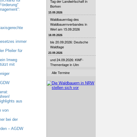
tschland für
Tag der Landwirtschaft in
Förderung“
Borken
nagement“:
15.09.2026
Waldbauerntag des
Waldbauernverbandes in
raxisgerechte
Werl am 15.09.2026
18.09.2026
gesetzes immer
bis 20.09.2026: Deutsche
Waldtage
r Pfeiler für
23.09.2026
und 24.09.2026: KWF-
ein Irrweg
ützt mit
Thementage in Ulm
Alle Termine
niger
 AGDW
rrat:
ühren!
ghlights aus
n von
er bei der
erden – AGDW