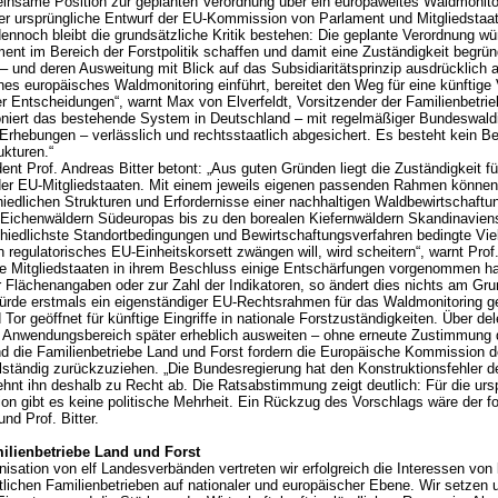
insame Position zur geplanten Verordnung über ein europaweites Waldmonitor
r ursprüngliche Entwurf der EU-Kommission von Parlament und Mitgliedstaat
dennoch bleibt die grundsätzliche Kritik bestehen: Die geplante Verordnung w
ent im Bereich der Forstpolitik schaffen und damit eine Zuständigkeit begrün
 – und deren Ausweitung mit Blick auf das Subsidiaritätsprinzip ausdrücklich 
nes europäisches Waldmonitoring einführt, bereitet den Weg für eine künftig
her Entscheidungen“, warnt Max von Elverfeldt, Vorsitzender der Familienbetri
oniert das bestehende System in Deutschland – mit regelmäßiger Bundeswald
rhebungen – verlässlich und rechtsstaatlich abgesichert. Es besteht kein Bed
ukturen.“
t Prof. Andreas Bitter betont: „Aus guten Gründen liegt die Zuständigkeit für 
r EU-Mitgliedstaaten. Mit einem jeweils eigenen passenden Rahmen können s
iedlichen Strukturen und Erfordernisse einer nachhaltigen Waldbewirtschaftu
 Eichenwäldern Südeuropas bis zu den borealen Kiefernwäldern Skandinavien
hiedlichste Standortbedingungen und Bewirtschaftungsverfahren bedingte Viel
 regulatorisches EU-Einheitskorsett zwängen will, wird scheitern“, warnt Prof. 
e Mitgliedstaaten in ihrem Beschluss einige Entschärfungen vorgenommen ha
er Flächenangaben oder zur Zahl der Indikatoren, so ändert dies nichts am Gr
ürde erstmals ein eigenständiger EU-Rechtsrahmen für das Waldmonitoring g
 Tor geöffnet für künftige Eingriffe in nationale Forstzuständigkeiten. Über de
r Anwendungsbereich später erheblich ausweiten – ohne erneute Zustimmung d
 die Familienbetriebe Land und Forst fordern die Europäische Kommission d
lständig zurückzuziehen. „Die Bundesregierung hat den Konstruktionsfehler d
ehnt ihn deshalb zu Recht ab. Die Ratsabstimmung zeigt deutlich: Für die urs
n gibt es keine politische Mehrheit. Ein Rückzug des Vorschlags wäre der folg
und Prof. Bitter.
ilienbetriebe Land und Forst
isation von elf Landesverbänden vertreten wir erfolgreich die Interessen von 
ftlichen Familienbetrieben auf nationaler und europäischer Ebene. Wir setzen 