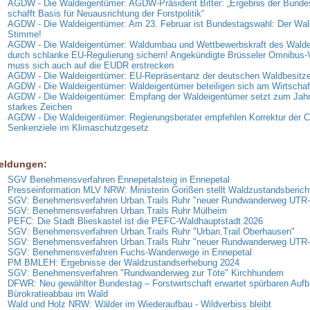
AGDW - Die Waldeigentümer: AGDW-Präsident Bitter: „Ergebnis der Bunde
schafft Basis für Neuausrichtung der Forstpolitik“
AGDW - Die Waldeigentümer: Am 23. Februar ist Bundestagswahl: Der Wald
Stimme!
AGDW - Die Waldeigentümer: Waldumbau und Wettbewerbskraft des Wald
durch schlanke EU-Regulierung sichern! Angekündigte Brüsseler Omnibus-
muss sich auch auf die EUDR erstrecken
AGDW - Die Waldeigentümer: EU-Repräsentanz der deutschen Waldbesitzer
AGDW - Die Waldeigentümer: Waldeigentümer beteiligen sich am Wirtschaf
AGDW - Die Waldeigentümer: Empfang der Waldeigentümer setzt zum Jahr
starkes Zeichen
AGDW - Die Waldeigentümer: Regierungsberater empfehlen Korrektur der 
Senkenziele im Klimaschutzgesetz
eldungen:
SGV Benehmensverfahren Ennepetalsteig in Ennepetal
Presseinformation MLV NRW: Ministerin Gorißen stellt Waldzustandsberich
SGV: Benehmensverfahren Urban.Trails Ruhr "neuer Rundwanderweg UTR
SGV: Benehmensverfahren Urban.Trails Ruhr Mülheim
PEFC: Die Stadt Blieskastel ist die PEFC-Waldhauptstadt 2026
SGV: Benehmensverfahren Urban.Trails Ruhr "Urban.Trail Oberhausen"
SGV: Benehmensverfahren Urban.Trails Ruhr "neuer Rundwanderweg UTR
SGV: Benehmensverfahren Fuchs-Wanderwege in Ennepetal
PM BMLEH: Ergebnisse der Waldzustandserhebung 2024
SGV: Benehmensverfahren "Rundwanderweg zur Töte" Kirchhundem
DFWR: Neu gewählter Bundestag – Forstwirtschaft erwartet spürbaren Aufb
Bürokratieabbau im Wald
Wald und Holz NRW: Wälder im Wiederaufbau - Wildverbiss bleibt