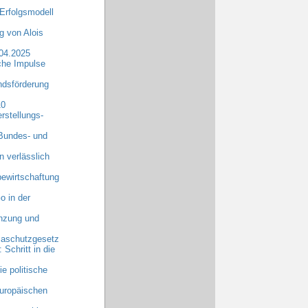
Erfolgsmodell
 von Alois
.04.2025
che Impulse
dsförderung
10
rstellungs-
 Bundes- und
n verlässlich
ewirtschaftung
o in der
anzung und
maschutzgesetz
chritt in die
e politische
uropäischen