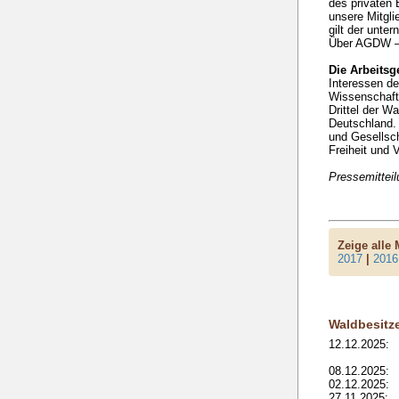
des privaten 
unsere Mitgli
gilt der unte
Über AGDW –
Die Arbeitsg
Interessen de
Wissenschaft 
Drittel der W
Deutschland. 
und Gesellsch
Freiheit und V
Pressemittei
Zeige alle
2017
|
2016
Waldbesitz
12.12.2025:
08.12.2025:
02.12.2025:
27.11.2025: