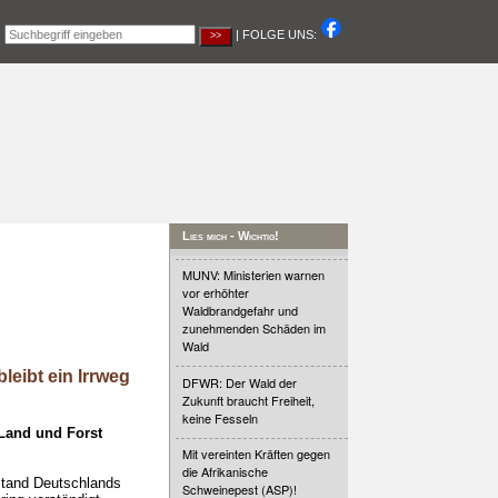
|
| FOLGE UNS:
Lies mich - Wichtig!
MUNV: Ministerien warnen
vor erhöhter
Waldbrandgefahr und
zunehmenden Schäden im
Wald
eibt ein Irrweg
DFWR: Der Wald der
Zukunft braucht Freiheit,
keine Fesseln
 Land und Forst
Mit vereinten Kräften gegen
die Afrikanische
rstand Deutschlands
Schweinepest (ASP)!