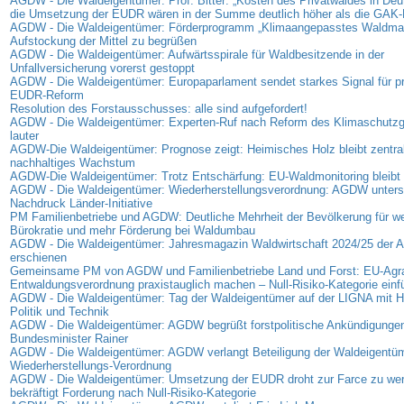
AGDW - Die Waldeigentümer: Prof. Bitter: „Kosten des Privatwaldes in Deu
die Umsetzung der EUDR wären in der Summe deutlich höher als die GAK-
AGDW - Die Waldeigentümer: Förderprogramm „Klimaangepasstes Waldma
Aufstockung der Mittel zu begrüßen
AGDW - Die Waldeigentümer: Aufwärtsspirale für Waldbesitzende in der
Unfallversicherung vorerst gestoppt
AGDW - Die Waldeigentümer: Europaparlament sendet starkes Signal für p
EUDR-Reform
Resolution des Forstausschusses: alle sind aufgefordert!
AGDW - Die Waldeigentümer: Experten-Ruf nach Reform des Klimaschutz
lauter
AGDW-Die Waldeigentümer: Prognose zeigt: Heimisches Holz bleibt zentrale
nachhaltiges Wachstum
AGDW-Die Waldeigentümer: Trotz Entschärfung: EU-Waldmonitoring bleibt 
AGDW - Die Waldeigentümer: Wiederherstellungsverordnung: AGDW unterst
Nachdruck Länder-Initiative
PM Familienbetriebe und AGDW: Deutliche Mehrheit der Bevölkerung für we
Bürokratie und mehr Förderung bei Waldumbau
AGDW - Die Waldeigentümer: Jahresmagazin Waldwirtschaft 2024/25 der
erschienen
Gemeinsame PM von AGDW und Familienbetriebe Land und Forst: EU-Agra
Entwaldungsverordnung praxistauglich machen – Null-Risiko-Kategorie einf
AGDW - Die Waldeigentümer: Tag der Waldeigentümer auf der LIGNA mit Hi
Politik und Technik
AGDW - Die Waldeigentümer: AGDW begrüßt forstpolitische Ankündigunge
Bundesminister Rainer
AGDW - Die Waldeigentümer: AGDW verlangt Beteiligung der Waldeigentüm
Wiederherstellungs-Verordnung
AGDW - Die Waldeigentümer: Umsetzung der EUDR droht zur Farce zu w
bekräftigt Forderung nach Null-Risiko-Kategorie