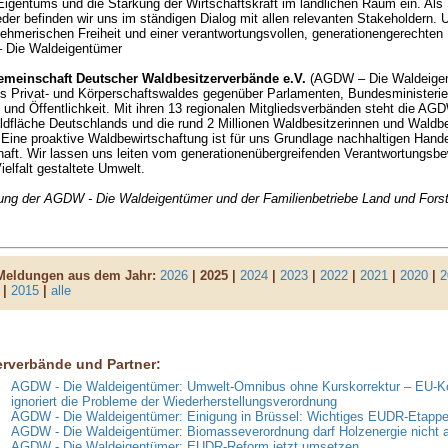
Eigentums und die Stärkung der Wirtschaftskraft im ländlichen Raum ein. Als 
eder befinden wir uns im ständigen Dialog mit allen relevanten Stakeholdern
rnehmerischen Freiheit und einer verantwortungsvollen, generationengerechten P
 Die Waldeigentümer
emeinschaft Deutscher Waldbesitzerverbände e.V.
(AGDW – Die Waldeigentü
s Privat- und Körperschaftswaldes gegenüber Parlamenten, Bundesministerien
und Öffentlichkeit. Mit ihren 13 regionalen Mitgliedsverbänden steht die AG
aldfläche Deutschlands und die rund 2 Millionen Waldbesitzerinnen und Waldbe
Eine proaktive Waldbewirtschaftung ist für uns Grundlage nachhaltigen Hande
aft. Wir lassen uns leiten vom generationenübergreifenden Verantwortungsbew
ielfalt gestaltete Umwelt.
lung der AGDW - Die Waldeigentümer und der Familienbetriebe Land und Fors
 Meldungen aus dem Jahr:
2026
| 2025 |
2024
|
2023
|
2022
|
2021
|
2020
|
2
|
2015
|
alle
erverbände und Partner:
AGDW - Die Waldeigentümer: Umwelt-Omnibus ohne Kurskorrektur – EU-
ignoriert die Probleme der Wiederherstellungsverordnung
AGDW - Die Waldeigentümer: Einigung in Brüssel: Wichtiges EUDR-Etappen
AGDW - Die Waldeigentümer: Biomasseverordnung darf Holzenergie nicht
AGDW - Die Waldeigentümer: EUDR-Reform jetzt umsetzen