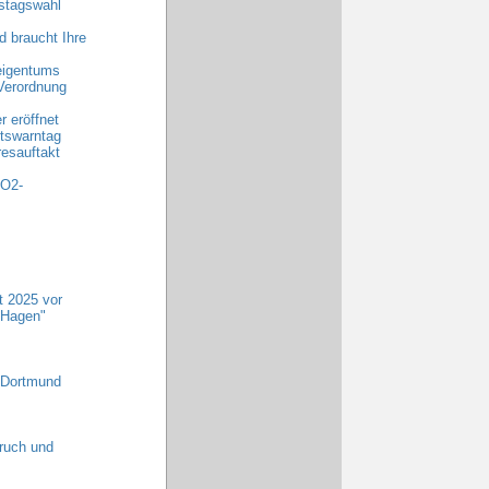
stagswahl
 braucht Ihre
eigentums
Verordnung
 eröffnet
tswarntag
esauftakt
CO2-
t 2025 vor
-Hagen"
-Dortmund
ruch und