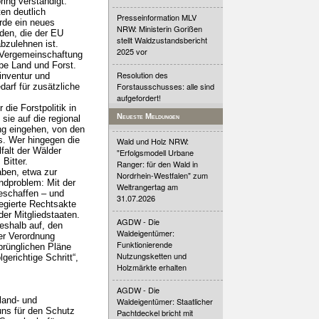
ing verständigt.
en deutlich
Presseinformation MLV
ürde ein neues
NRW: Ministerin Gorißen
den, die der EU
stellt Waldzustandsbericht
abzulehnen ist.
2025 vor
e Vergemeinschaftung
ebe Land und Forst.
Resolution des
inventur und
Forstausschusses: alle sind
arf für zusätzliche
aufgefordert!
die Forstpolitik in
Neueste Meldungen
ie auf die regional
ng eingehen, von den
s. Wer hingegen die
Wald und Holz NRW:
falt der Wälder
"Erfolgsmodell Urbane
Bitter.
Ranger: für den Wald in
ben, etwa zur
Nordrhein-Westfalen" zum
undproblem: Mit der
Weltrangertag am
eschaffen – und
31.07.2026
legierte Rechtsakte
er Mitgliedstaaten.
AGDW - Die
eshalb auf, den
Waldeigentümer:
er Verordnung
Funktionierende
prünglichen Pläne
Nutzungsketten und
erichtige Schritt“,
Holzmärkte erhalten
AGDW - Die
land- und
Waldeigentümer: Staatlicher
uns für den Schutz
Pachtdeckel bricht mit