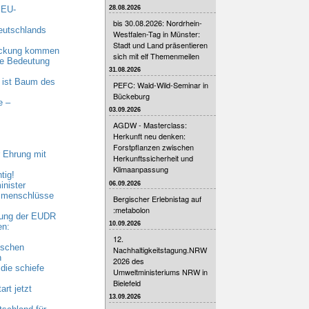
28.08.2026
 EU-
bis 30.08.2026: Nordrhein-
eutschlands
Westfalen-Tag in Münster:
Stadt und Land präsentieren
eckung kommen
sich mit elf Themenmeilen
nde Bedeutung
31.08.2026
 ist Baum des
PEFC: Wald-Wild-Seminar in
Bückeburg
e –
03.09.2026
AGDW - Masterclass:
Herkunft neu denken:
Forstpflanzen zwischen
 Ehrung mit
Herkunftssicherheit und
Klimaanpassung
tig!
06.09.2026
nister
ammenschlüsse
Bergischer Erlebnistag auf
:metabolon
bung der EUDR
10.09.2026
en:
12.
ischen
Nachhaltigkeitstagung.NRW
n
2026 des
die schiefe
Umweltministeriums NRW in
Bielefeld
rt jetzt
13.09.2026