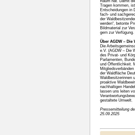
Raum hat. Damit die
Tragen kommen, ist 
Entscheidungen in 
fach- und sachgerec
der Waldbesitzenden
werden“, betonte Pro
Bildmaterial zur Ver
gern zur Verfügung.
Über AGDW – Die 
Die Arbeitsgemeins
e.V. (AGDW – Die Wa
des Privat- und Kö
Parlamenten, Bunde
und Öffentlichkeit. 
Mitgliedsverbänden 
der Waldfläche Deut
Waldbesitzerinnen u
proaktive Waldbewir
nachhaltigen Handel
lassen uns leiten v
Verantwortungsbewuss
gestaltete Umwelt.
Pressemitteilung d
25.09.2025