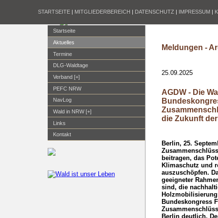
STARTSEITE
|
MITGLIEDERBEREICH
|
DATENSCHUTZ
|
IMPRESSUM
|
Startseite
Aktuelles
Meldungen - Ar
Termine
DLG-Waldtage
25.09.2025
Verband [+]
PEFC NRW
AGDW - Die Wa
Bundeskongress
NavLog
Zusammenschlüs
Wald in NRW [+]
die Zukunft de
Links
Kontakt
Berlin, 25. Septem
Zusammenschlüsse
beitragen, das Pot
Klimaschutz und r
auszuschöpfen. Dam
geeigneter Rahmen
sind, die nachhal
Holzmobilisierung
Bundeskongress Fo
Zusammenschlüsse
Berlin deutlich. D