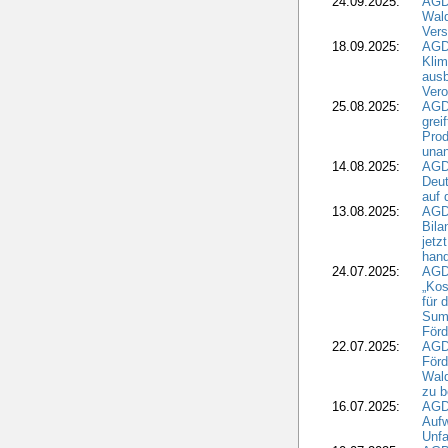
24.09.2025:
AGD
Wald
Ver
18.09.2025:
AGD
Klim
ausb
Vero
25.08.2025:
AGD
grei
Prod
una
14.08.2025:
AGD
Deut
auf 
13.08.2025:
AGD
Bila
jetz
hand
24.07.2025:
AGDW
„Kos
für 
Summ
Förd
22.07.2025:
AGD
För
Wald
zu 
16.07.2025:
AGD
Aufw
Unfa