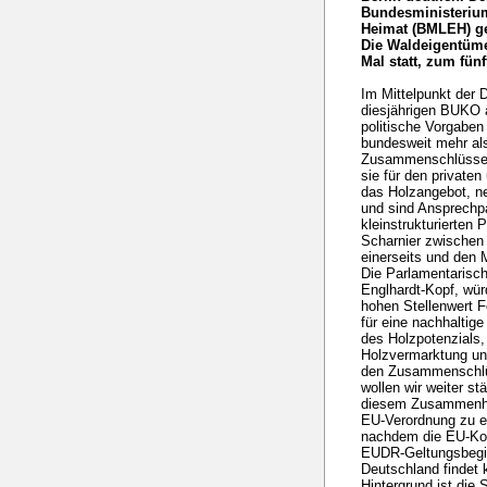
Bundesministerium
Heimat (BMLEH) g
Die Waldeigentümer
Mal statt, zum fünf
Im Mittelpunkt der
diesjährigen BUKO 
politische Vorgaben 
bundesweit mehr als
Zusammenschlüsse. 
sie für den privat
das Holzangebot, n
und sind Ansprechpa
kleinstrukturierten 
Scharnier zwischen
einerseits und den 
Die Parlamentarisc
Englhardt-Kopf, wü
hohen Stellenwert 
für eine nachhaltig
des Holzpotenzials,
Holzvermarktung un
den Zusammenschlüs
wollen wir weiter stä
diesem Zusammenha
EU-Verordnung zu e
nachdem die EU-Kom
EUDR-Geltungsbegin
Deutschland findet 
Hintergrund ist die 