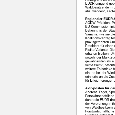
EUDR dringend gebo
Waldbesitzende in 
abzuwenden“, sagte
Regionaler EUDR-
AGDW-Präsident Prof
EU-Kommission init
Bekenntnis der Staat
Variante, wie sie d
Koalitionsvertrag fe
praxisgerechten Um
Präsident für einen 
Risiko-Variante. Di
erhalten bleiben. „
sowohl der Marktzug
gewährleisten als 
verbessern“, betont
weitere Fallstricke 
ein, so bei der Wie
erinnerte an die Zu
für Erleichterungen
Aktivposten für de
Andreas Täger, Spre
Forstwirtschaftlich
durch die EUDR dro
der Verordnung in i
von Waldbesitzern 
Forstwirtschaftlich