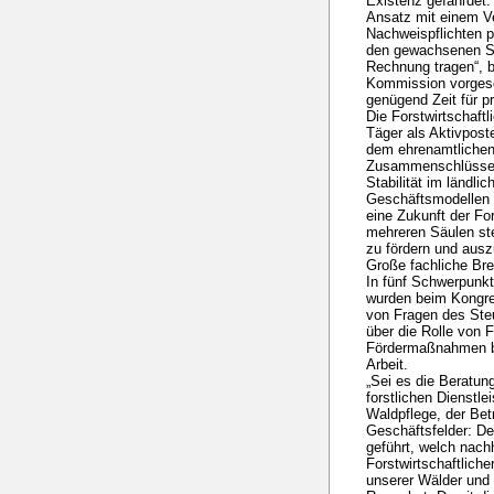
Existenz gefährdet. 
Ansatz mit einem Ver
Nachweispflichten 
den gewachsenen St
Rechnung tragen“, b
Kommission vorgesc
genügend Zeit für 
Die Forstwirtschaf
Täger als Aktivposte
dem ehrenamtlichen
Zusammenschlüsse e
Stabilität im ländl
Geschäftsmodellen 
eine Zukunft der For
mehreren Säulen ste
zu fördern und aus
Große fachliche Br
In fünf Schwerpunk
wurden beim Kongre
von Fragen des Ste
über die Rolle von
Fördermaßnahmen bis
Arbeit.
„Sei es die Beratun
forstlichen Dienstle
Waldpflege, der Bet
Geschäftsfelder: D
geführt, welch nachh
Forstwirtschaftlich
unserer Wälder und 