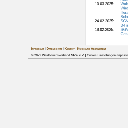
10.03.2025:
Wal
Wied
Hera
Sch
24.02.2025:
SGV
B4 i
18.02.2025:
SGV
Gesc
Impressum
|
Datenschutz
|
Kontakt
|
Kündigung Abonnement
© 2022 Waldbauernverband NRW e.V. |
Cookie Einstellungen anpass