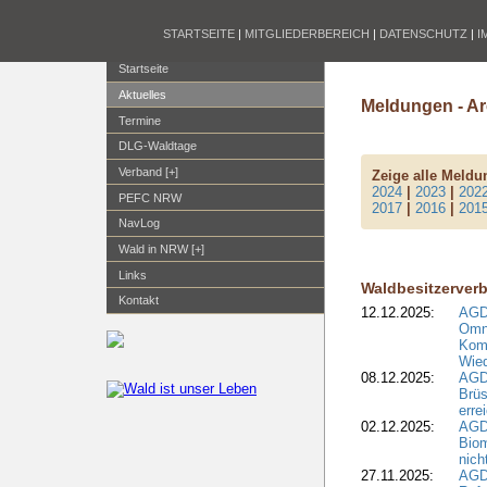
STARTSEITE
|
MITGLIEDERBEREICH
|
DATENSCHUTZ
|
I
Startseite
Aktuelles
Meldungen - Ar
Termine
DLG-Waldtage
Verband [+]
Zeige alle Meld
2024
|
2023
|
202
PEFC NRW
2017
|
2016
|
201
NavLog
Wald in NRW [+]
Links
Waldbesitzerver
Kontakt
12.12.2025:
AGD
Omni
Komm
Wied
08.12.2025:
AGDW
Brüs
erre
02.12.2025:
AGD
Biom
nic
27.11.2025:
AGD