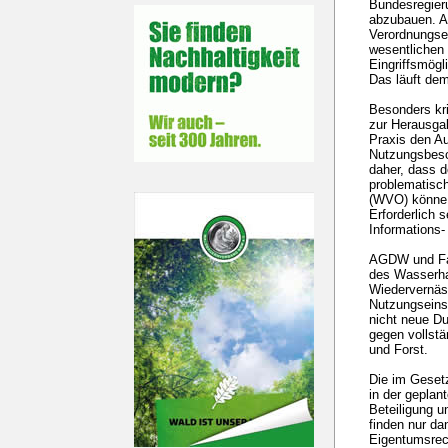
Bundesregier
abzubauen. A
Verordnungse
wesentlichen 
Eingriffsmögl
Das läuft dem
Besonders kri
zur Herausgab
Praxis den Au
Nutzungsbesc
daher, dass d
problematisch
(WVO) könne 
Erforderlich 
Informations-
AGDW und Fam
des Wasserha
Wiedervernäss
Nutzungseinsc
nicht neue Du
gegen vollstä
und Forst.
Die im Geset
in der geplan
Beteiligung u
finden nur da
Eigentumsrec