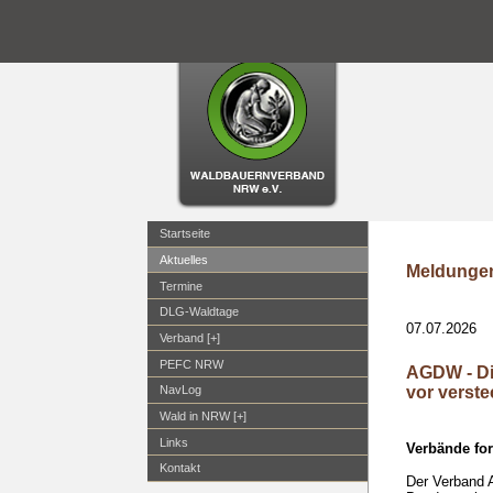
Startseite
Aktuelles
Meldungen
Termine
DLG-Waldtage
07.07.2026
Verband [+]
PEFC NRW
AGDW - Di
vor verste
NavLog
Wald in NRW [+]
Links
Verbände fo
Kontakt
Der Verband 