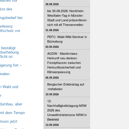
warnen vor
28.08.2026
tze des
bis 30.08.2026: Nordrhein-
Westfalen-Tag in Münster:
gsbedarf bei
Stadt und Land präsentieren
sich mit elf Themenmeilen
onferenz
ltschutz vor
31.08.2026
PEFC: Wald-Wild-Seminar in
Bückeburg
03.09.2026
bestätigt
ndserhebung
AGDW - Masterclass:
cht ist
Herkunft neu denken:
Forstpflanzen zwischen
erung fort –
Herkunftssicherheit und
Klimaanpassung
onalen
06.09.2026
Bergischer Erlebnistag auf
n Wald und
:metabolon
10.09.2026
r
12.
dumbau, aber
Nachhaltigkeitstagung.NRW
2026 des
n mit dem Tempo
Umweltministeriums NRW in
Bielefeld
muss jetzt
13.09.2026