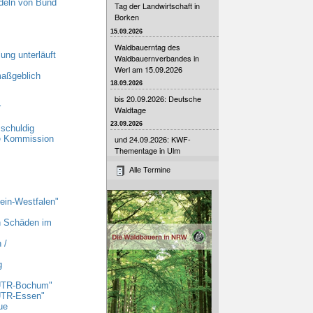
deln von Bund
Tag der Landwirtschaft in
Borken
15.09.2026
Waldbauerntag des
ung unterläuft
Waldbauernverbandes in
Werl am 15.09.2026
maßgeblich
18.09.2026
bis 20.09.2026: Deutsche
r
Waldtage
23.09.2026
schuldig
he Kommission
und 24.09.2026: KWF-
Thementage in Ulm
Alle Termine
ein-Westfalen"
n Schäden im
 /
g
 UTR-Bochum"
UTR-Essen"
ue