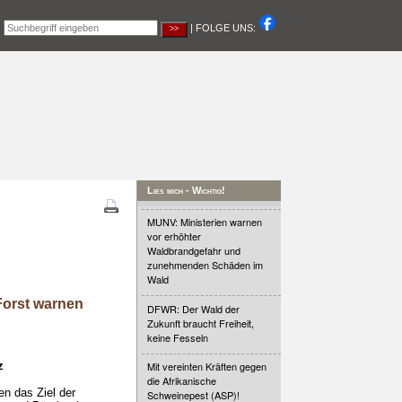
|
| FOLGE UNS:
Lies mich - Wichtig!
MUNV: Ministerien warnen
vor erhöhter
Waldbrandgefahr und
zunehmenden Schäden im
Wald
Forst warnen
DFWR: Der Wald der
Zukunft braucht Freiheit,
keine Fesseln
z
Mit vereinten Kräften gegen
die Afrikanische
n das Ziel der
Schweinepest (ASP)!