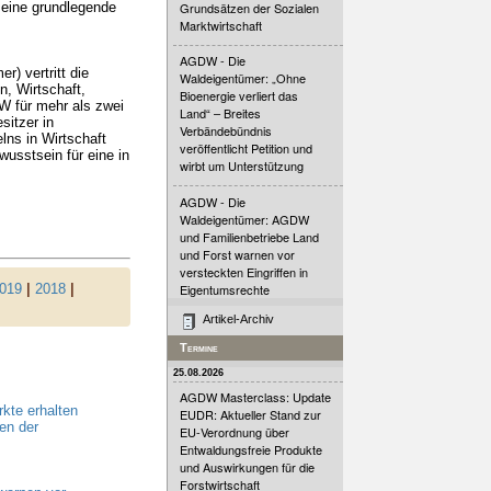
 eine grundlegende
Grundsätzen der Sozialen
Marktwirtschaft
AGDW - Die
) vertritt die
Waldeigentümer: „Ohne
, Wirtschaft,
Bioenergie verliert das
DW für mehr als zwei
Land“ – Breites
sitzer in
Verbändebündnis
lns in Wirtschaft
veröffentlicht Petition und
usstsein für eine in
wirbt um Unterstützung
AGDW - Die
Waldeigentümer: AGDW
und Familienbetriebe Land
und Forst warnen vor
versteckten Eingriffen in
Eigentumsrechte
019
|
2018
|
Artikel-Archiv
Termine
25.08.2026
AGDW Masterclass: Update
kte erhalten
EUDR: Aktueller Stand zur
en der
EU-Verordnung über
Entwaldungsfreie Produkte
und Auswirkungen für die
Forstwirtschaft