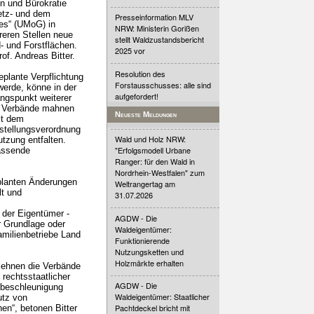
n und Bürokratie
etz- und dem
Presseinformation MLV
es“ (UMoG) in
NRW: Ministerin Gorißen
reren Stellen neue
stellt Waldzustandsbericht
- und Forstflächen.
2025 vor
f. Andreas Bitter.
Resolution des
plante Verpflichtung
Forstausschusses: alle sind
werde, könne in der
aufgefordert!
ngspunkt weiterer
e Verbände mahnen
Neueste Meldungen
it dem
rstellungsverordnung
Wald und Holz NRW:
tzung entfalten.
"Erfolgsmodell Urbane
fassende
Ranger: für den Wald in
Nordrhein-Westfalen" zum
planten Änderungen
Weltrangertag am
t und
31.07.2026
 der Eigentümer -
AGDW - Die
er Grundlage oder
Waldeigentümer:
amilienbetriebe Land
Funktionierende
Nutzungsketten und
Holzmärkte erhalten
lehnen die Verbände
 rechtsstaatlicher
AGDW - Die
nsbeschleunigung
Waldeigentümer: Staatlicher
utz von
Pachtdeckel bricht mit
n“, betonen Bitter