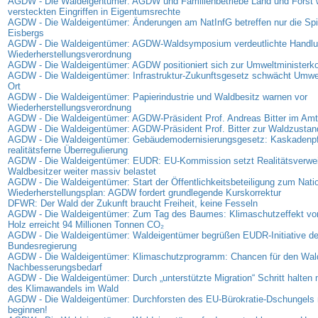
AGDW - Die Waldeigentümer: AGDW und Familienbetriebe Land und Forst 
versteckten Eingriffen in Eigentumsrechte
AGDW - Die Waldeigentümer: Änderungen am NatInfG betreffen nur die Spi
Eisbergs
AGDW - Die Waldeigentümer: AGDW-Waldsymposium verdeutlichte Handlun
Wiederherstellungsverordnung
AGDW - Die Waldeigentümer: AGDW positioniert sich zur Umweltministerk
AGDW - Die Waldeigentümer: Infrastruktur-Zukunftsgesetz schwächt Umwe
Ort
AGDW - Die Waldeigentümer: Papierindustrie und Waldbesitz warnen vor
Wiederherstellungsverordnung
AGDW - Die Waldeigentümer: AGDW-Präsident Prof. Andreas Bitter im Amt 
AGDW - Die Waldeigentümer: AGDW-Präsident Prof. Bitter zur Waldzusta
AGDW - Die Waldeigentümer: Gebäudemodernisierungsgesetz: Kaskadenpfli
realitätsferne Überregulierung
AGDW - Die Waldeigentümer: EUDR: EU-Kommission setzt Realitätsverweig
Waldbesitzer weiter massiv belastet
AGDW - Die Waldeigentümer: Start der Öffentlichkeitsbeteiligung zum Nati
Wiederherstellungsplan: AGDW fordert grundlegende Kurskorrektur
DFWR: Der Wald der Zukunft braucht Freiheit, keine Fesseln
AGDW - Die Waldeigentümer: Zum Tag des Baumes: Klimaschutzeffekt vo
Holz erreicht 94 Millionen Tonnen CO₂
AGDW - Die Waldeigentümer: Waldeigentümer begrüßen EUDR-Initiative de
Bundesregierung
AGDW - Die Waldeigentümer: Klimaschutzprogramm: Chancen für den Wal
Nachbesserungsbedarf
AGDW - Die Waldeigentümer: Durch „unterstützte Migration“ Schritt halte
des Klimawandels im Wald
AGDW - Die Waldeigentümer: Durchforsten des EU-Bürokratie-Dschungels 
beginnen!