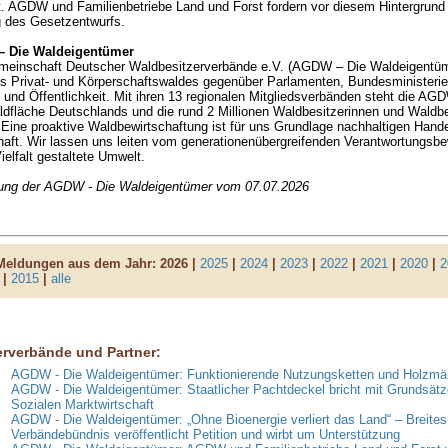
t. AGDW und Familienbetriebe Land und Forst fordern vor diesem Hintergrund
g des Gesetzentwurfs.
 Die Waldeigentümer
meinschaft Deutscher Waldbesitzerverbände e.V. (AGDW – Die Waldeigentümer
s Privat- und Körperschaftswaldes gegenüber Parlamenten, Bundesministerien
und Öffentlichkeit. Mit ihren 13 regionalen Mitgliedsverbänden steht die AG
aldfläche Deutschlands und die rund 2 Millionen Waldbesitzerinnen und Waldbe
Eine proaktive Waldbewirtschaftung ist für uns Grundlage nachhaltigen Hande
aft. Wir lassen uns leiten vom generationenübergreifenden Verantwortungsbew
ielfalt gestaltete Umwelt.
lung der AGDW - Die Waldeigentümer vom 07.07.2026
 Meldungen aus dem Jahr:
2026 |
2025
|
2024
|
2023
|
2022
|
2021
|
2020
|
2
|
2015
|
alle
erverbände und Partner:
AGDW - Die Waldeigentümer: Funktionierende Nutzungsketten und Holzmär
AGDW - Die Waldeigentümer: Staatlicher Pachtdeckel bricht mit Grundsätz
Sozialen Marktwirtschaft
AGDW - Die Waldeigentümer: „Ohne Bioenergie verliert das Land“ – Breites
Verbändebündnis veröffentlicht Petition und wirbt um Unterstützung