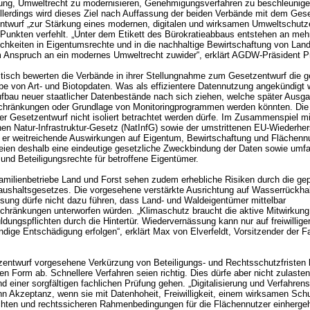
ung, Umweltrecht zu modernisieren, Genehmigungsverfahren zu beschleunige
llerdings wird dieses Ziel nach Auffassung der beiden Verbände mit dem Ges
ntwurf „zur Stärkung eines modernen, digitalen und wirksamen Umweltschutz
Punkten verfehlt. „Unter dem Etikett des Bürokratieabbaus entstehen an meh
ichkeiten in Eigentumsrechte und in die nachhaltige Bewirtschaftung von Land
 Anspruch an ein modernes Umweltrecht zuwider“, erklärt AGDW-Präsident Pro
tisch bewerten die Verbände in ihrer Stellungnahme zum Gesetzentwurf die ge
e von Art- und Biotopdaten. Was als effizientere Datennutzung angekündigt 
fbau neuer staatlicher Datenbestände nach sich ziehen, welche später Ausga
hränkungen oder Grundlage von Monitoringprogrammen werden könnten. Di
er Gesetzentwurf nicht isoliert betrachtet werden dürfe. Im Zusammenspiel m
en Natur-Infrastruktur-Gesetz (NatInfG) sowie der umstrittenen EU-Wiederhe
er weitreichende Auswirkungen auf Eigentum, Bewirtschaftung und Flächennu
seien deshalb eine eindeutige gesetzliche Zweckbindung der Daten sowie um
 und Beteiligungsrechte für betroffene Eigentümer.
ilienbetriebe Land und Forst sehen zudem erhebliche Risiken durch die ge
ushaltsgesetzes. Die vorgesehene verstärkte Ausrichtung auf Wasserrückhal
ung dürfe nicht dazu führen, dass Land- und Waldeigentümer mittelbar
hränkungen unterworfen würden. „Klimaschutz braucht die aktive Mitwirkung
ldungspflichten durch die Hintertür. Wiedervernässung kann nur auf freiwillig
ndige Entschädigung erfolgen“, erklärt Max von Elverfeldt, Vorsitzender der F
zentwurf vorgesehene Verkürzung von Beteiligungs- und Rechtsschutzfristen 
ten Form ab. Schnellere Verfahren seien richtig. Dies dürfe aber nicht zulasten
nd einer sorgfältigen fachlichen Prüfung gehen. „Digitalisierung und Verfahre
nn Akzeptanz, wenn sie mit Datenhoheit, Freiwilligkeit, einem wirksamen Sch
hten und rechtssicheren Rahmenbedingungen für die Flächennutzer einhergehe