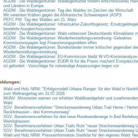
AGDW - Die Waldeigentümer: Waldeigentümer fordern entschlossenes Han
und Ländern in Europa
AGDW - Die Waldeigentümer: Tag des Waldes im Zeichen der Wirtschaft
Mit vereinten Kräften gegen die Afrikanische Schweinepest (ASP)!
PEFC PM: Tag des Waldes am 21. März
AGDW - Die Waldeigentümer: Infrastruktur-Zukunftsgesetz: Ersatzgeldregel
bewährte Ausgleichssysteme
AGDW - Die Waldeigentümer: Wald verbessert Deutschlands Klimabilanz 
AGDW - Die Waldeigentümer: Wiederherstellungsverordnung: Geleaktes
Kommissionspapier legt Finanzierungsproblem offen
AGDW - Die Waldeigentümer: Bundesländer immer kritischer gegenüber de
Wiederherstellungsverordnung
AGDW - Die Waldeigentümer: EU-Kommission bleibt W-VO-Kostenanalyse 
AGDW - Die Waldeigentümer: EUDR fit für die Praxis machen! Europäisc
ist gefordert - Vorschläge für notwendige Anpassungen liegen vor
eldungen:
Wald und Holz NRW: "Erfolgsmodell Urbane Ranger: für den Wald in Nordrh
zum Weltrangertag am 31.07.2026
MUNV: Ministerien warnen vor erhöhter Waldbrandgefahr und zunehmende
Wald
SGV: Benehmensverfahren "Streckenwanderweg Urban.Trail Herne / Herten
Recklinhausen - drei Kommunenweg"
SGV: Benehmensverfahren für drei neue Rundwanderwege in Bad Berlebur
Wemlighausen
SGV: Benehmensverfahren Urban.Trails Ruhr "neuer Streckenwanderweg
SGV: Benehmensverfahren Urban.Trails Ruhr "neuer Streckenwanderweg 
Wald und Holz NRW: Presseinformation Startklar für den eigenen Wald: Ne