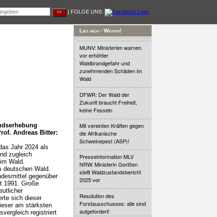
| FOLGE UNS:
Lies mich - Wichtig!
MUNV: Ministerien warnen
vor erhöhter
Waldbrandgefahr und
zunehmenden Schäden im
Wald
DFWR: Der Wald der
Zukunft braucht Freiheit,
keine Fesseln
andserhebung
Mit vereinten Kräften gegen
of. Andreas Bitter:
die Afrikanische
Schweinepest (ASP)!
das Jahr 2024 als
nd zugleich
Presseinformation MLV
 im Wald.
NRW: Ministerin Gorißen
im deutschen Wald.
stellt Waldzustandsbericht
undesmittel gegenüber
2025 vor
it 1991. Große
eutlicher
Resolution des
rte sich dieser
Forstausschusses: alle sind
dieser am stärksten
aufgefordert!
ergleich registriert