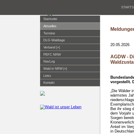
STARTS
Startseite
Aktuelles
Meldungen
Termine
DLG-Waldtage
20.05.2026
Verband [+]
PEFC NRW
AGDW - Di
Waldzust
NavLog
Wald in NRW [+]
Links
Bundeslandwi
vorgestellt.
Kontakt
„Die Wälder i
wärmstes Jahr
niederschlags
Exemplarisch 
Bei ihr stieg
dem Vorjahr 
Sorgen bereit
Kronenverlich
Anteil im Ver
in Deutschlan