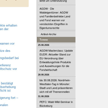
wirbt um Unterstützung
AGDW - Die
Waldeigentümer: AGDW
und Familienbetriebe Land
und Forst warnen vor
versteckten Eingriffen in
kte erhalten
Eigentumsrechte
en der
Artikel-Archiv
Termine
warnen vor
25.08.2026
AGDW Masterclass: Update
tze des
EUDR: Aktueller Stand zur
gsbedarf bei
EU-Verordnung über
Entwaldungsfreie Produkte
onferenz
und Auswirkungen für die
ltschutz vor
Forstwirtschaft
28.08.2026
bis 30.08.2026: Nordrhein-
bestätigt
Westfalen-Tag in Münster:
ndserhebung
Stadt und Land präsentieren
cht ist
sich mit elf Themenmeilen
31.08.2026
erung fort –
PEFC: Wald-Wild-Seminar in
onalen
Bückeburg