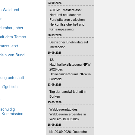
03.09.2026
AGDW - Masterclass:
n Wald und
Herkunft neu denken:
r
Forstpflanzen zwischen
Herkunftssicherheit und
dumbau, aber
Klimaanpassung
06.09.2026
n mit dem Tempo
Bergischer Erlebnistag auf
muss jetzt
:metabolon
10.09.2026
deln von Bund
12.
Nachhaltigkeitstagung.NRW
2026 des
Umweltministeriums NRW in
ung unterläuft
Bielefeld
13.09.2026
maßgeblich
Tag der Landwirtschaft in
Borken
r
15.09.2026
Waldbauerntag des
schuldig
Waldbauernverbandes in
he Kommission
Werl am 15.09.2026
18.09.2026
bis 20.09.2026: Deutsche