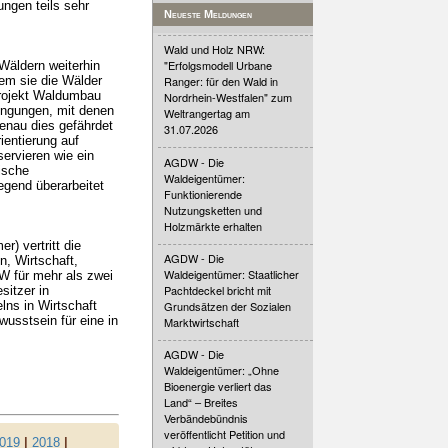
ungen teils sehr
Neueste Meldungen
Wald und Holz NRW:
"Erfolgsmodell Urbane
Wäldern weiterhin
em sie die Wälder
Ranger: für den Wald in
rojekt Waldumbau
Nordrhein-Westfalen" zum
dingungen, mit denen
Weltrangertag am
Genau dies gefährdet
31.07.2026
ientierung auf
ervieren wie ein
AGDW - Die
ische
Waldeigentümer:
egend überarbeitet
Funktionierende
Nutzungsketten und
Holzmärkte erhalten
) vertritt die
AGDW - Die
, Wirtschaft,
Waldeigentümer: Staatlicher
DW für mehr als zwei
Pachtdeckel bricht mit
sitzer in
lns in Wirtschaft
Grundsätzen der Sozialen
usstsein für eine in
Marktwirtschaft
AGDW - Die
Waldeigentümer: „Ohne
Bioenergie verliert das
Land“ – Breites
Verbändebündnis
veröffentlicht Petition und
019
|
2018
|