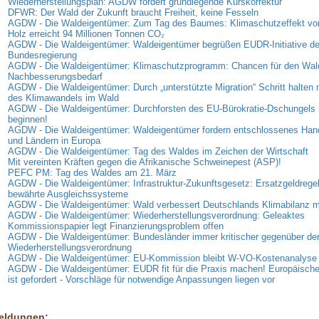
Wiederherstellungsplan: AGDW fordert grundlegende Kurskorrektur
DFWR: Der Wald der Zukunft braucht Freiheit, keine Fesseln
AGDW - Die Waldeigentümer: Zum Tag des Baumes: Klimaschutzeffekt vo
Holz erreicht 94 Millionen Tonnen CO₂
AGDW - Die Waldeigentümer: Waldeigentümer begrüßen EUDR-Initiative de
Bundesregierung
AGDW - Die Waldeigentümer: Klimaschutzprogramm: Chancen für den Wal
Nachbesserungsbedarf
AGDW - Die Waldeigentümer: Durch „unterstützte Migration“ Schritt halte
des Klimawandels im Wald
AGDW - Die Waldeigentümer: Durchforsten des EU-Bürokratie-Dschungels 
beginnen!
AGDW - Die Waldeigentümer: Waldeigentümer fordern entschlossenes Han
und Ländern in Europa
AGDW - Die Waldeigentümer: Tag des Waldes im Zeichen der Wirtschaft
Mit vereinten Kräften gegen die Afrikanische Schweinepest (ASP)!
PEFC PM: Tag des Waldes am 21. März
AGDW - Die Waldeigentümer: Infrastruktur-Zukunftsgesetz: Ersatzgeldregel
bewährte Ausgleichssysteme
AGDW - Die Waldeigentümer: Wald verbessert Deutschlands Klimabilanz 
AGDW - Die Waldeigentümer: Wiederherstellungsverordnung: Geleaktes
Kommissionspapier legt Finanzierungsproblem offen
AGDW - Die Waldeigentümer: Bundesländer immer kritischer gegenüber de
Wiederherstellungsverordnung
AGDW - Die Waldeigentümer: EU-Kommission bleibt W-VO-Kostenanalyse 
AGDW - Die Waldeigentümer: EUDR fit für die Praxis machen! Europäisc
ist gefordert - Vorschläge für notwendige Anpassungen liegen vor
eldungen: