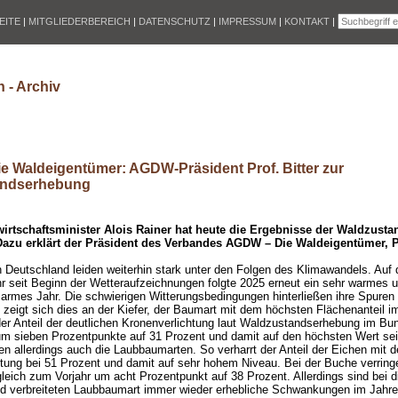
EITE
|
MITGLIEDERBEREICH
|
DATENSCHUTZ
|
IMPRESSUM
|
KONTAKT
|
 - Archiv
e Waldeigentümer: AGDW-Präsident Prof. Bitter zur
andserhebung
rtschaftsminister Alois Rainer hat heute die Ergebnisse der Waldzust
 Dazu erklärt der Präsident des Verbandes AGDW – Die Waldeigentümer, Pr
n Deutschland leiden weiterhin stark unter den Folgen des Klimawandels. Auf 
 seit Beginn der Wetteraufzeichnungen folgte 2025 erneut ein sehr warmes u
armes Jahr. Die schwierigen Witterungsbedingungen hinterließen ihre Spuren
zeigt sich dies an der Kiefer, der Baumart mit dem höchsten Flächenanteil 
 der Anteil der deutlichen Kronenverlichtung laut Waldzustandserhebung im B
um sieben Prozentpunkte auf 31 Prozent und damit auf den höchsten Wert se
en allerdings auch die Laubbaumarten. So verharrt der Anteil der Eichen mit d
tung bei 51 Prozent und damit auf sehr hohem Niveau. Bei der Buche verringe
gleich zum Vorjahr um acht Prozentpunkt auf 38 Prozent. Allerdings sind bei 
d verbreiteten Laubbaumart immer wieder erhebliche Schwankungen im Jahresv