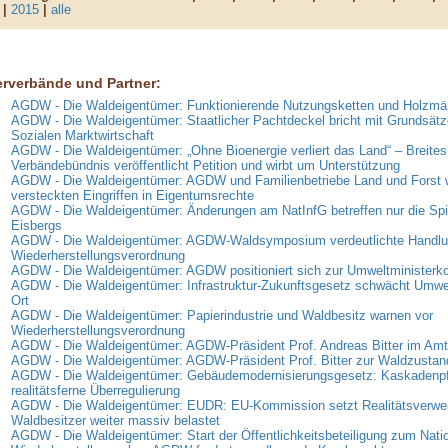
|
2015
|
alle
erverbände und Partner:
AGDW - Die Waldeigentümer: Funktionierende Nutzungsketten und Holzmär
AGDW - Die Waldeigentümer: Staatlicher Pachtdeckel bricht mit Grundsätz
Sozialen Marktwirtschaft
AGDW - Die Waldeigentümer: „Ohne Bioenergie verliert das Land“ – Breites
Verbändebündnis veröffentlicht Petition und wirbt um Unterstützung
AGDW - Die Waldeigentümer: AGDW und Familienbetriebe Land und Forst 
versteckten Eingriffen in Eigentumsrechte
AGDW - Die Waldeigentümer: Änderungen am NatInfG betreffen nur die Spi
Eisbergs
AGDW - Die Waldeigentümer: AGDW-Waldsymposium verdeutlichte Handlun
Wiederherstellungsverordnung
AGDW - Die Waldeigentümer: AGDW positioniert sich zur Umweltministerk
AGDW - Die Waldeigentümer: Infrastruktur-Zukunftsgesetz schwächt Umwe
Ort
AGDW - Die Waldeigentümer: Papierindustrie und Waldbesitz warnen vor
Wiederherstellungsverordnung
AGDW - Die Waldeigentümer: AGDW-Präsident Prof. Andreas Bitter im Amt 
AGDW - Die Waldeigentümer: AGDW-Präsident Prof. Bitter zur Waldzusta
AGDW - Die Waldeigentümer: Gebäudemodernisierungsgesetz: Kaskadenpfli
realitätsferne Überregulierung
AGDW - Die Waldeigentümer: EUDR: EU-Kommission setzt Realitätsverweig
Waldbesitzer weiter massiv belastet
AGDW - Die Waldeigentümer: Start der Öffentlichkeitsbeteiligung zum Nati