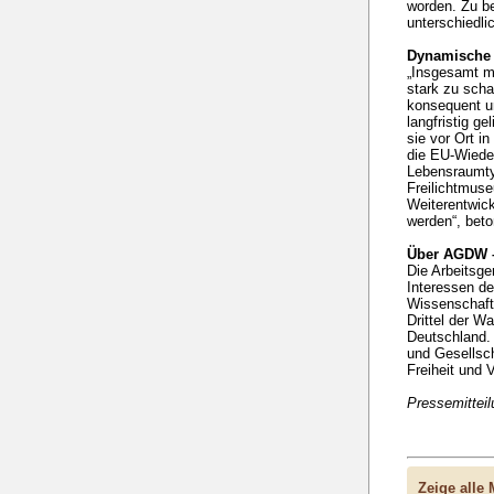
worden. Zu be
unterschiedli
Dynamische 
„Insgesamt m
stark zu scha
konsequent u
langfristig g
sie vor Ort i
die EU-Wieder
Lebensraumty
Freilichtmus
Weiterentwick
werden“, beton
Über AGDW –
Die Arbeitsge
Interessen de
Wissenschaft 
Drittel der W
Deutschland. 
und Gesellsch
Freiheit und V
Pressemittei
Zeige alle