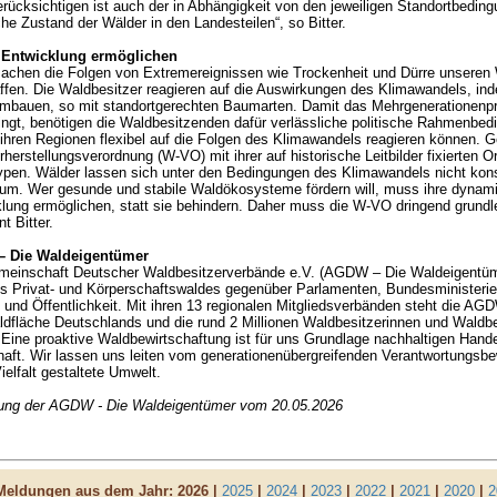
rücksichtigen ist auch der in Abhängigkeit von den jeweiligen Standortbeding
che Zustand der Wälder in den Landesteilen“, so Bitter.
Entwicklung ermöglichen
achen die Folgen von Extremereignissen wie Trockenheit und Dürre unseren 
ffen. Die Waldbesitzer reagieren auf die Auswirkungen des Klimawandels, ind
mbauen, so mit standortgerechten Baumarten. Damit das Mehrgenerationenp
elingt, benötigen die Waldbesitzenden dafür verlässliche politische Rahmenbe
n ihren Regionen flexibel auf die Folgen des Klimawandels reagieren können. 
herstellungsverordnung (W-VO) mit ihrer auf historische Leitbilder fixierten Or
pen. Wälder lassen sich unter den Bedingungen des Klimawandels nicht kons
eum. Wer gesunde und stabile Waldökosysteme fördern will, muss ihre dynam
lung ermöglichen, statt sie behindern. Daher muss die W-VO dringend grundl
t Bitter.
 Die Waldeigentümer
meinschaft Deutscher Waldbesitzerverbände e.V. (AGDW – Die Waldeigentümer
s Privat- und Körperschaftswaldes gegenüber Parlamenten, Bundesministerien
und Öffentlichkeit. Mit ihren 13 regionalen Mitgliedsverbänden steht die AG
aldfläche Deutschlands und die rund 2 Millionen Waldbesitzerinnen und Waldbe
Eine proaktive Waldbewirtschaftung ist für uns Grundlage nachhaltigen Hande
aft. Wir lassen uns leiten vom generationenübergreifenden Verantwortungsbew
ielfalt gestaltete Umwelt.
lung der AGDW - Die Waldeigentümer vom 20.05.2026
 Meldungen aus dem Jahr:
2026 |
2025
|
2024
|
2023
|
2022
|
2021
|
2020
|
2