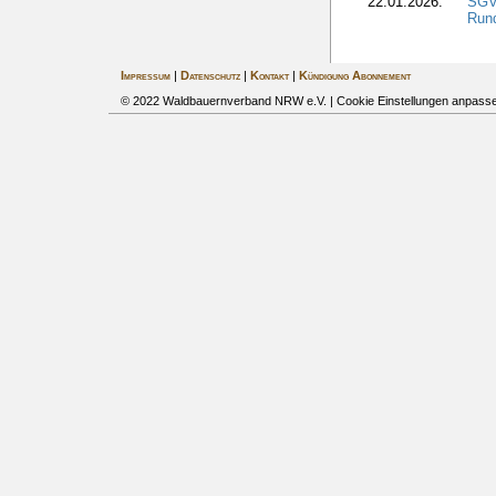
22.01.2026:
SGV
Run
Impressum
|
Datenschutz
|
Kontakt
|
Kündigung Abonnement
© 2022 Waldbauernverband NRW e.V. |
Cookie Einstellungen anpass