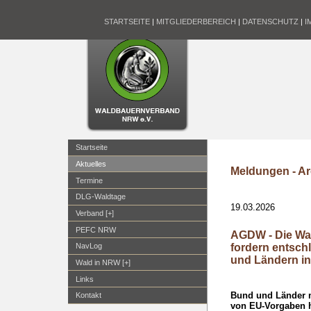
STARTSEITE
|
MITGLIEDERBEREICH
|
DATENSCHUTZ
|
I
Startseite
Aktuelles
Meldungen - Ar
Termine
DLG-Waldtage
19.03.2026
Verband [+]
PEFC NRW
AGDW - Die Wa
fordern entsc
NavLog
und Ländern i
Wald in NRW [+]
Links
Bund und Länder 
Kontakt
von EU-Vorgaben h