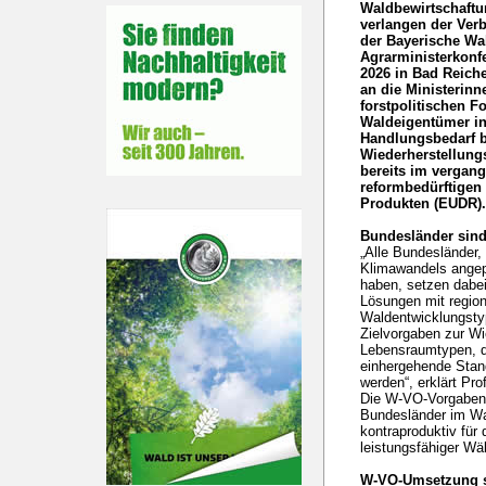
Waldbewirtschaftu
verlangen der Ve
der Bayerische Wa
Agrarministerkonfe
2026 in Bad Reichen
an die Ministerin
forstpolitischen F
Waldeigentümer i
Handlungsbedarf b
Wiederherstellung
bereits im vergang
reformbedürftigen
Produkten (EUDR)
Bundesländer sind
„Alle Bundesländer,
Klimawandels angep
haben, setzen dabei
Lösungen mit regiona
Waldentwicklungsty
Zielvorgaben zur Wi
Lebensraumtypen, d
einhergehende Stando
werden“, erklärt Pr
Die W-VO-Vorgaben
Bundesländer im W
kontraproduktiv für 
leistungsfähiger Wäl
W-VO-Umsetzung 