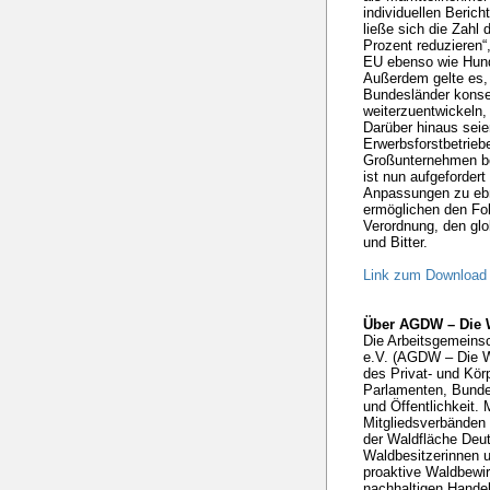
individuellen Berich
ließe sich die Zahl
Prozent reduzieren“,
EU ebenso wie Hund
Außerdem gelte es,
Bundesländer konse
weiterzuentwickeln
Darüber hinaus seie
Erwerbsforstbetrieb
Großunternehmen b
ist nun aufgeforder
Anpassungen zu eb
ermöglichen den Fok
Verordnung, den gl
und Bitter.
Link zum Download
Über AGDW – Die 
Die Arbeitsgemeins
e.V. (AGDW – Die Wa
des Privat- und Kö
Parlamenten, Bunde
und Öffentlichkeit. 
Mitgliedsverbänden 
der Waldfläche Deut
Waldbesitzerinnen u
proaktive Waldbewir
nachhaltigen Handel