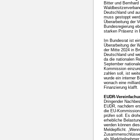
Bitter und Bernhard
Waldbesitzerverban
Deutschland und a
muss gestoppt werde
Überarbeitung der 
Bundesregierung eb
starken Präsenz in 
Im Bundesrat ist ei
Überarbeitung der W
der Mitte 2024 in 
Deutschland und wei
da die nationalen R
September nationale
Kommission einzur
zahlen soll, ist we
wurde ein interner 
wonach eine millia
Finanzierung klafft.
EUDR-Vereinfach
Dringender Nachbes
EUDR, nachdem erst
die EU-Kommission 
prüfen soll. Es dro
erhebliche Belastu
werden können dies
Meldepflicht. „Wenn
Zusammenschlüssen 
als Marktteilnehmer 