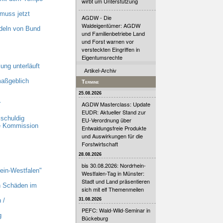
wirbt um Unterstützung
muss jetzt
AGDW - Die
Waldeigentümer: AGDW
deln von Bund
und Familienbetriebe Land
und Forst warnen vor
versteckten Eingriffen in
Eigentumsrechte
ung unterläuft
Artikel-Archiv
maßgeblich
Termine
25.08.2026
r
AGDW Masterclass: Update
EUDR: Aktueller Stand zur
schuldig
EU-Verordnung über
he Kommission
Entwaldungsfreie Produkte
und Auswirkungen für die
Forstwirtschaft
28.08.2026
bis 30.08.2026: Nordrhein-
ein-Westfalen"
Westfalen-Tag in Münster:
Stadt und Land präsentieren
n Schäden im
sich mit elf Themenmeilen
31.08.2026
 /
PEFC: Wald-Wild-Seminar in
g
Bückeburg