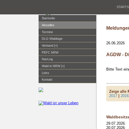
STARTS
Startseite
Aktuelles
Meldungen
Termine
DLG-Waldtage
26.06.2026
Verband [+]
PEFC NRW
AGDW - Di
NavLog
Wald in NRW [+]
Bitte Text ei
Links
Kontakt
Zeige alle
2017
|
2016
Waldbesitz
29.07.2026:
20.07.2026: