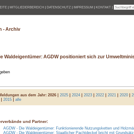
EITE
|
MITGLIEDERBEREICH
|
DATENSCHUTZ
|
IMPRESSUM
|
KONTAKT
|
 - Archiv
e Waldeigentümer: AGDW positioniert sich zur Umweltmini
ngeben
 Meldungen aus dem Jahr:
2026 |
2025
|
2024
|
2023
|
2022
|
2021
|
2020
|
2
|
2015
|
alle
erverbände und Partner:
AGDW - Die Waldeigentümer: Funktionierende Nutzungsketten und Holzmär
AGDW - Die Waldeigentümer: Staatlicher Pachtdeckel bricht mit Grundsätz