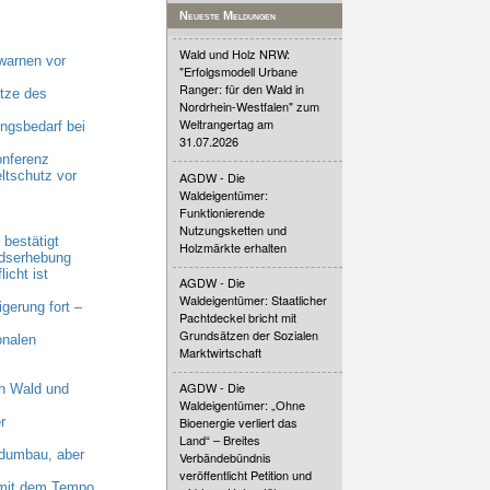
Neueste Meldungen
Wald und Holz NRW:
warnen vor
"Erfolgsmodell Urbane
Ranger: für den Wald in
tze des
Nordrhein-Westfalen" zum
Weltrangertag am
gsbedarf bei
31.07.2026
onferenz
ltschutz vor
AGDW - Die
Waldeigentümer:
Funktionierende
Nutzungsketten und
bestätigt
Holzmärkte erhalten
ndserhebung
cht ist
AGDW - Die
Waldeigentümer: Staatlicher
erung fort –
Pachtdeckel bricht mit
Grundsätzen der Sozialen
onalen
Marktwirtschaft
AGDW - Die
n Wald und
Waldeigentümer: „Ohne
r
Bioenergie verliert das
Land“ – Breites
dumbau, aber
Verbändebündnis
veröffentlicht Petition und
n mit dem Tempo