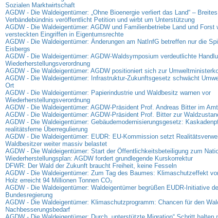
Sozialen Marktwirtschaft
AGDW - Die Waldeigentümer: „Ohne Bioenergie verliert das Land“ – Breites
Verbändebündnis veröffentlicht Petition und wirbt um Unterstützung
AGDW - Die Waldeigentümer: AGDW und Familienbetriebe Land und Forst 
versteckten Eingriffen in Eigentumsrechte
AGDW - Die Waldeigentümer: Änderungen am NatInfG betreffen nur die Spi
Eisbergs
AGDW - Die Waldeigentümer: AGDW-Waldsymposium verdeutlichte Handlun
Wiederherstellungsverordnung
AGDW - Die Waldeigentümer: AGDW positioniert sich zur Umweltministerk
AGDW - Die Waldeigentümer: Infrastruktur-Zukunftsgesetz schwächt Umwe
Ort
AGDW - Die Waldeigentümer: Papierindustrie und Waldbesitz warnen vor
Wiederherstellungsverordnung
AGDW - Die Waldeigentümer: AGDW-Präsident Prof. Andreas Bitter im Amt 
AGDW - Die Waldeigentümer: AGDW-Präsident Prof. Bitter zur Waldzusta
AGDW - Die Waldeigentümer: Gebäudemodernisierungsgesetz: Kaskadenpfli
realitätsferne Überregulierung
AGDW - Die Waldeigentümer: EUDR: EU-Kommission setzt Realitätsverweig
Waldbesitzer weiter massiv belastet
AGDW - Die Waldeigentümer: Start der Öffentlichkeitsbeteiligung zum Nati
Wiederherstellungsplan: AGDW fordert grundlegende Kurskorrektur
DFWR: Der Wald der Zukunft braucht Freiheit, keine Fesseln
AGDW - Die Waldeigentümer: Zum Tag des Baumes: Klimaschutzeffekt vo
Holz erreicht 94 Millionen Tonnen CO₂
AGDW - Die Waldeigentümer: Waldeigentümer begrüßen EUDR-Initiative de
Bundesregierung
AGDW - Die Waldeigentümer: Klimaschutzprogramm: Chancen für den Wal
Nachbesserungsbedarf
AGDW - Die Waldeigentümer: Durch „unterstützte Migration“ Schritt halte