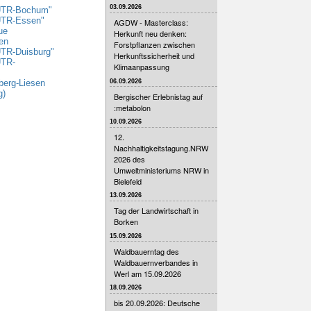
03.09.2026
 UTR-Bochum"
UTR-Essen"
AGDW - Masterclass:
ue
Herkunft neu denken:
en
Forstpflanzen zwischen
UTR-Duisburg"
Herkunftssicherheit und
UTR-
Klimaanpassung
06.09.2026
berg-Liesen
g)
Bergischer Erlebnistag auf
:metabolon
10.09.2026
12.
Nachhaltigkeitstagung.NRW
2026 des
Umweltministeriums NRW in
Bielefeld
13.09.2026
Tag der Landwirtschaft in
Borken
15.09.2026
Waldbauerntag des
Waldbauernverbandes in
Werl am 15.09.2026
18.09.2026
bis 20.09.2026: Deutsche