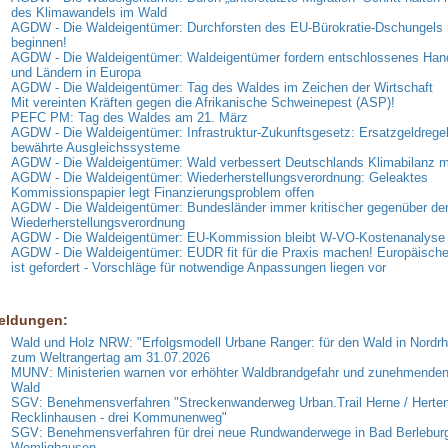
des Klimawandels im Wald
AGDW - Die Waldeigentümer: Durchforsten des EU-Bürokratie-Dschungels 
beginnen!
AGDW - Die Waldeigentümer: Waldeigentümer fordern entschlossenes Han
und Ländern in Europa
AGDW - Die Waldeigentümer: Tag des Waldes im Zeichen der Wirtschaft
Mit vereinten Kräften gegen die Afrikanische Schweinepest (ASP)!
PEFC PM: Tag des Waldes am 21. März
AGDW - Die Waldeigentümer: Infrastruktur-Zukunftsgesetz: Ersatzgeldregel
bewährte Ausgleichssysteme
AGDW - Die Waldeigentümer: Wald verbessert Deutschlands Klimabilanz 
AGDW - Die Waldeigentümer: Wiederherstellungsverordnung: Geleaktes
Kommissionspapier legt Finanzierungsproblem offen
AGDW - Die Waldeigentümer: Bundesländer immer kritischer gegenüber de
Wiederherstellungsverordnung
AGDW - Die Waldeigentümer: EU-Kommission bleibt W-VO-Kostenanalyse 
AGDW - Die Waldeigentümer: EUDR fit für die Praxis machen! Europäisc
ist gefordert - Vorschläge für notwendige Anpassungen liegen vor
eldungen:
Wald und Holz NRW: "Erfolgsmodell Urbane Ranger: für den Wald in Nordrh
zum Weltrangertag am 31.07.2026
MUNV: Ministerien warnen vor erhöhter Waldbrandgefahr und zunehmende
Wald
SGV: Benehmensverfahren "Streckenwanderweg Urban.Trail Herne / Herten
Recklinhausen - drei Kommunenweg"
SGV: Benehmensverfahren für drei neue Rundwanderwege in Bad Berlebur
Wemlighausen