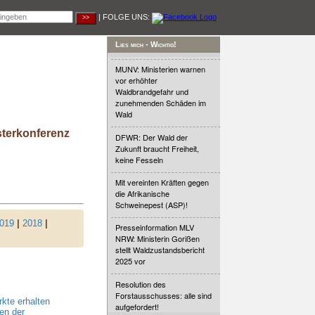
| FOLGE UNS:
Lies mich - Wichtig!
MUNV: Ministerien warnen
vor erhöhter
Waldbrandgefahr und
zunehmenden Schäden im
Wald
sterkonferenz
DFWR: Der Wald der
Zukunft braucht Freiheit,
keine Fesseln
Mit vereinten Kräften gegen
die Afrikanische
Schweinepest (ASP)!
019
|
2018
|
Presseinformation MLV
NRW: Ministerin Gorißen
stellt Waldzustandsbericht
2025 vor
Resolution des
Forstausschusses: alle sind
kte erhalten
aufgefordert!
en der