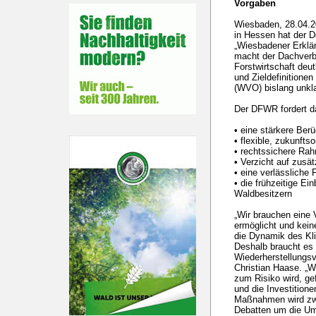
Vorgaben
Wiesbaden, 28.04.20
in Hessen hat der D
„Wiesbadener Erklär
macht der Dachverb
Forstwirtschaft deu
und Zieldefinitione
(WVO) bislang unkla
Der DFWR fordert d
• eine stärkere Ber
• flexible, zukunftso
• rechtssichere R
• Verzicht auf zusä
• eine verlässliche
• die frühzeitige Ei
Waldbesitzern
„Wir brauchen eine 
ermöglicht und keine
die Dynamik des Kl
Deshalb braucht es 
Wiederherstellungs
Christian Haase. „
zum Risiko wird, gef
und die Investition
Maßnahmen wird zwar
Debatten um die Um