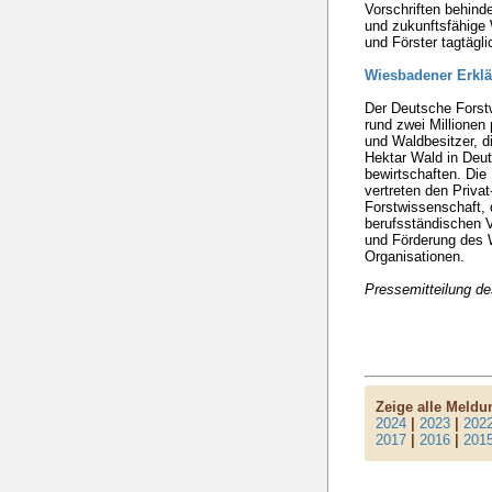
Vorschriften behinde
und zukunftsfähige 
und Förster tagtägli
Wiesbadener Erkl
Der Deutsche Forstw
rund zwei Millionen 
und Waldbesitzer, d
Hektar Wald in Deut
bewirtschaften. Di
vertreten den Privat
Forstwissenschaft, 
berufsständischen V
und Förderung des W
Organisationen.
Pressemitteilung 
Zeige alle Meld
2024
|
2023
|
202
2017
|
2016
|
201