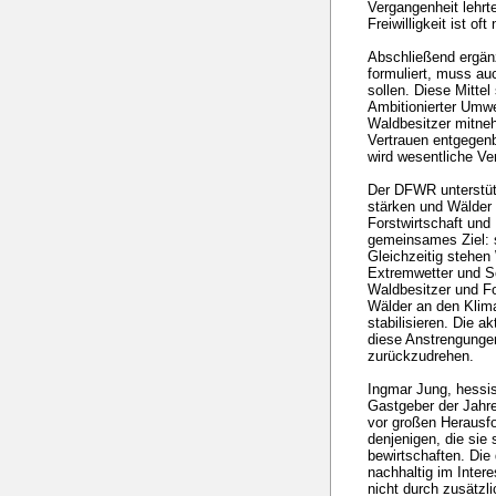
Vergangenheit lehrt
Freiwilligkeit ist of
Abschließend ergän
formuliert, muss au
sollen. Diese Mittel 
Ambitionierter Umwe
Waldbesitzer mitne
Vertrauen entgegenb
wird wesentliche Ve
Der DFWR unterstütz
stärken und Wälder
Forstwirtschaft und
gemeinsames Ziel: s
Gleichzeitig stehen
Extremwetter und S
Waldbesitzer und For
Wälder an den Klim
stabilisieren. Die 
diese Anstrengungen
zurückzudrehen.
Ingmar Jung, hessis
Gastgeber der Jahre
vor großen Herausfo
denjenigen, die sie
bewirtschaften. Die
nachhaltig im Inter
nicht durch zusätzl