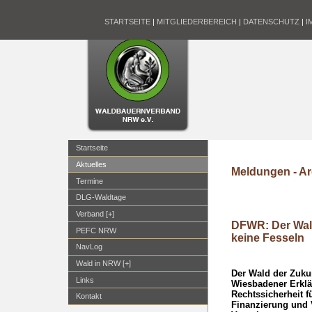
STARTSEITE
|
MITGLIEDERBEREICH
|
DATENSCHUTZ
|
I
Startseite
Aktuelles
Meldungen - Ar
Termine
DLG-Waldtage
Verband [+]
DFWR: Der Wald
PEFC NRW
keine Fesseln
NavLog
Wald in NRW [+]
Der Wald der Zukun
Links
Wiesbadener Erkl
Rechtssicherheit 
Kontakt
Finanzierung und V