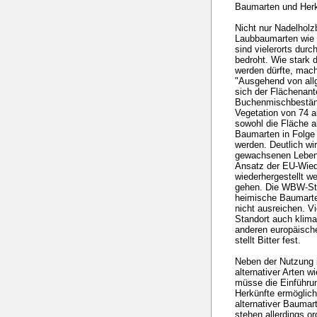
Baumarten und Herk
Nicht nur Nadelhol
Laubbaumarten wie
sind vielerorts durc
bedroht. Wie stark 
werden dürfte, mach
"Ausgehend von all
sich der Flächenant
Buchenmischbestände
Vegetation von 74 a
sowohl die Fläche 
Baumarten in Folge
werden. Deutlich wi
gewachsenen Leben
Ansatz der EU-Wiede
wiederhergestellt we
gehen. Die WBW-Ste
heimische Baumarte
nicht ausreichen. V
Standort auch klima
anderen europäisch
stellt Bitter fest.
Neben der Nutzung i
alternativer Arten 
müsse die Einführu
Herkünfte ermöglich
alternativer Baumar
stehen allerdings o