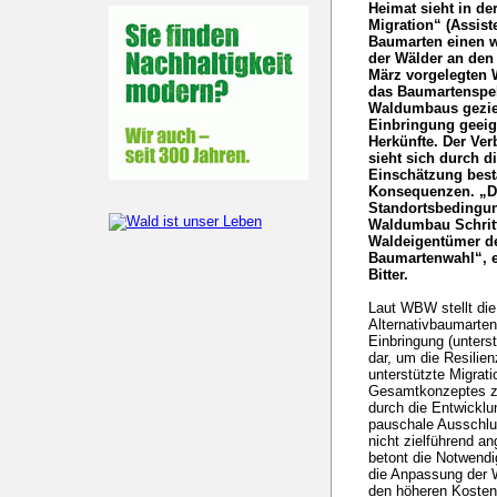
Heimat sieht in de
Migration“ (Assist
Baumarten einen w
der Wälder an den
März vorgelegten 
das Baumartenspek
Waldumbaus geziel
Einbringung geeig
Herkünfte. Der V
sieht sich durch d
Einschätzung bestä
Konsequenzen. „De
Standortsbedingun
Waldumbau Schritt
Waldeigentümer de
Baumartenwahl“, e
Bitter.
Laut WBW stellt di
Alternativbaumarten
Einbringung (unterst
dar, um die Resilie
unterstützte Migratio
Gesamtkonzeptes zu
durch die Entwickl
pauschale Ausschlu
nicht zielführend a
betont die Notwendi
die Anpassung der W
den höheren Kosten 