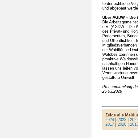
förderrechtliche Vo
und abgebaut werd
Über AGDW – Die 
Die Arbeitsgemeins
e.V. (AGDW – Die Wa
des Privat- und Kö
Parlamenten, Bunde
und Öffentlichkeit. 
Mitgliedsverbänden 
der Waldfläche Deut
Waldbesitzerinnen u
proaktive Waldbewir
nachhaltigen Handel
lassen uns leiten v
Verantwortungsbewuss
gestaltete Umwelt.
Pressemitteilung d
25.03.2026
Zeige alle Meld
2024
|
2023
|
202
2017
|
2016
|
201