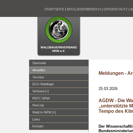
STARTSEITE
|
MITGLIEDERBEREICH
|
DATENSCHUTZ
|
I
Startseite
Aktuelles
Meldungen - Ar
Termine
DLG-Waldtage
25.03.2026
Verband [+]
PEFC NRW
AGDW - Die Wa
„unterstützte M
NavLog
Tempo des Kli
Wald in NRW [+]
Links
Der Wissenschaftli
Kontakt
Bundesministerium