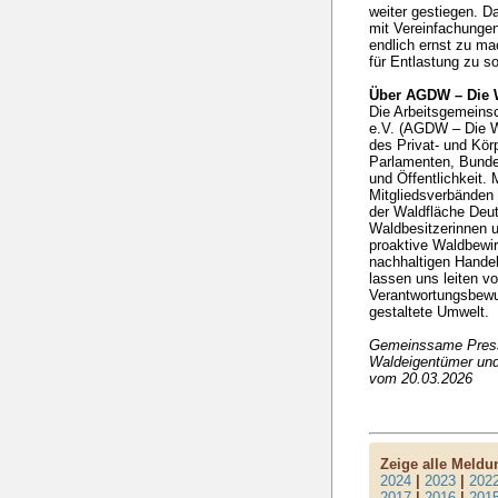
weiter gestiegen. Da
mit Vereinfachunge
endlich ernst zu m
für Entlastung zu s
Über AGDW – Die 
Die Arbeitsgemeins
e.V. (AGDW – Die Wa
des Privat- und Kö
Parlamenten, Bunde
und Öffentlichkeit. 
Mitgliedsverbänden 
der Waldfläche Deut
Waldbesitzerinnen u
proaktive Waldbewir
nachhaltigen Handel
lassen uns leiten v
Verantwortungsbewuss
gestaltete Umwelt.
Gemeinssame Press
Waldeigentümer und
vom 20.03.2026
Zeige alle Meld
2024
|
2023
|
202
2017
|
2016
|
201