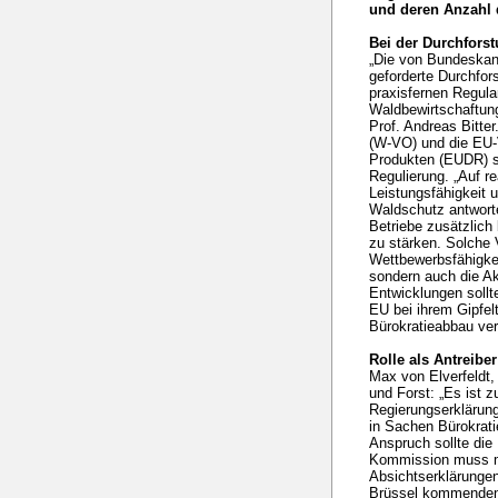
und deren Anzahl
Bei der Durchfor
„Die von Bundeskanz
geforderte Durchfor
praxisfernen Regula
Waldbewirtschaftung
Prof. Andreas Bitte
(W-VO) und die EU-
Produkten (EUDR) s
Regulierung. „Auf r
Leistungsfähigkeit 
Waldschutz antwort
Betriebe zusätzlich
zu stärken. Solche 
Wettbewerbsfähigkei
sondern auch die A
Entwicklungen sollt
EU bei ihrem Gipfel
Bürokratieabbau ve
Rolle als Antreibe
Max von Elverfeldt,
und Forst: „Es ist 
Regierungserklärung
in Sachen Bürokrat
Anspruch sollte die
Kommission muss me
Absichtserklärungen
Brüssel kommenden 