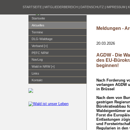
STARTSEITE
|
MITGLIEDERBEREICH
|
DATENSCHUTZ
|
IMPRESSUM
|
Startseite
Aktuelles
Meldungen - Ar
Termine
DLG-Waldtage
20.03.2026
Verband [+]
PEFC NRW
AGDW - Die Wa
des EU-Bürokra
NavLog
beginnen!
Wald in NRW [+]
Links
Nach Forderung vo
Kontakt
verlangen AGDW u
in Brüssel
Nach dem von Bund
gestrigen Regier
Bürokratieabbau f
Waldeigentümer un
Forst die Europäi
Entlastungen zügi
und Forstwirtschaf
Regularien in den