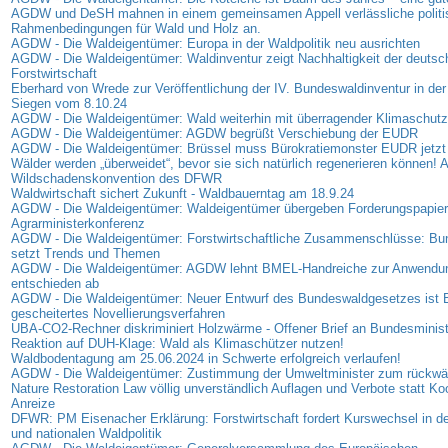
AGDW und DeSH mahnen in einem gemeinsamen Appell verlässliche politi
Rahmenbedingungen für Wald und Holz an.
AGDW - Die Waldeigentümer: Europa in der Waldpolitik neu ausrichten
AGDW - Die Waldeigentümer: Waldinventur zeigt Nachhaltigkeit der deutsc
Forstwirtschaft
Eberhard von Wrede zur Veröffentlichung der IV. Bundeswaldinventur in der
Siegen vom 8.10.24
AGDW - Die Waldeigentümer: Wald weiterhin mit überragender Klimaschutz
AGDW - Die Waldeigentümer: AGDW begrüßt Verschiebung der EUDR
AGDW - Die Waldeigentümer: Brüssel muss Bürokratiemonster EUDR jetzt
Wälder werden „überweidet“, bevor sie sich natürlich regenerieren können! A
Wildschadenskonvention des DFWR
Waldwirtschaft sichert Zukunft - Waldbauerntag am 18.9.24
AGDW - Die Waldeigentümer: Waldeigentümer übergeben Forderungspapier
Agrarministerkonferenz
AGDW - Die Waldeigentümer: Forstwirtschaftliche Zusammenschlüsse: B
setzt Trends und Themen
AGDW - Die Waldeigentümer: AGDW lehnt BMEL-Handreiche zur Anwendu
entschieden ab
AGDW - Die Waldeigentümer: Neuer Entwurf des Bundeswaldgesetzes ist B
gescheitertes Novellierungsverfahren
UBA-CO2-Rechner diskriminiert Holzwärme - Offener Brief an Bundesminis
Reaktion auf DUH-Klage: Wald als Klimaschützer nutzen!
Waldbodentagung am 25.06.2024 in Schwerte erfolgreich verlaufen!
AGDW - Die Waldeigentümer: Zustimmung der Umweltminister zum rückwä
Nature Restoration Law völlig unverständlich Auflagen und Verbote statt Ko
Anreize
DFWR: PM Eisenacher Erklärung: Forstwirtschaft fordert Kurswechsel in d
und nationalen Waldpolitik