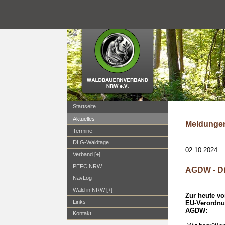
Startseite
Aktuelles
Meldungen
Termine
DLG-Waldtage
02.10.2024
Verband [+]
PEFC NRW
AGDW - Di
NavLog
Wald in NRW [+]
Zur heute v
Links
EU-Verordnun
AGDW:
Kontakt