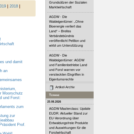
Grundsätzen der Sozialen
019
|
2018
|
Marktwirtschaft
AGDW - Die
Waldeigentümer: „Ohne
Bioenergie verliert das
Land“ – Breites
Verbändebündnis
!
veröffentlicht Petition und
rtschaft
wirbt um Unterstützung
AGDW - Die
Waldeigentümer: AGDW
es und damit
und Familienbetriebe Land
und Forst warnen vor
h an
versteckten Eingriffen in
Eigentumsrechte
 gemeinsames
Artikel-Archiv
nisterium,
hr Moorschutz
Termine
 und Forst:
25.08.2026
arlaments zum
AGDW Masterclass: Update
EUDR: Aktueller Stand zur
stung zur
EU-Verordnung über
tieabbau
Entwaldungsfreie Produkte
räsident Prof.
und Auswirkungen für die
Forstwirtschaft
e Wahl!