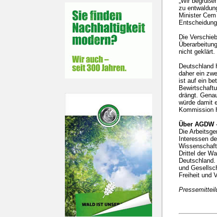
„Wir begrüße
zu entwaldung
Minister Cem 
Entscheidung
Die Verschieb
Überarbeitung
nicht geklärt.
Deutschland 
daher ein zwe
ist auf ein be
Bewirtschaftu
drängt. Gena
würde damit e
Kommission hö
Über AGDW –
Die Arbeitsge
Interessen de
Wissenschaft 
Drittel der W
Deutschland. 
und Gesellsch
Freiheit und V
Pressemittei