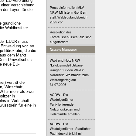
 der EU-Verordnung
 einer Verschiebung
Presseinformation MLV
 der Leyen für die
NRW: Ministerin Gorißen
stellt Waldzustandsbericht
2025 vor
e gründliche
die Waldbesitzer
Resolution des
Forstausschusses: alle sind
aufgefordert!
n der EUDR muss
 Entwaldung vor, so
Neueste Meldungen
ge Bürokratie, die die
e aus dem Markt
. Dem Umweltschutz
Wald und Holz NRW:
ie neue EU-
"Erfolgsmodell Urbane
Ranger: für den Wald in
Nordrhein-Westfalen" zum
Weltrangertag am
) vertritt die
31.07.2026
, Wirtschaft,
DW für mehr als zwei
AGDW - Die
sitzer in
Waldeigentümer:
lns in Wirtschaft
Funktionierende
usstsein für eine in
Nutzungsketten und
Holzmärkte erhalten
AGDW - Die
Waldeigentümer: Staatlicher
Pachtdeckel bricht mit