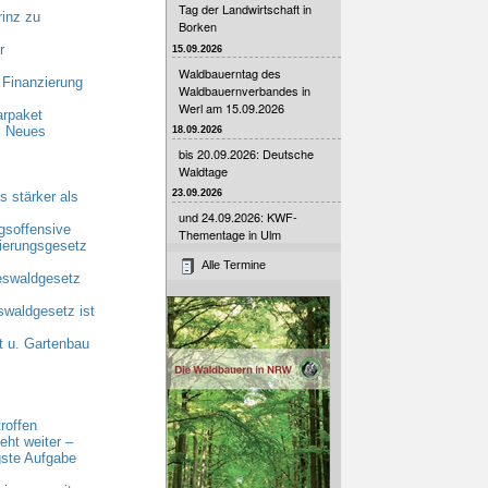
Tag der Landwirtschaft in
inz zu
Borken
r
15.09.2026
Waldbauerntag des
 Finanzierung
Waldbauernverbandes in
Werl am 15.09.2026
arpaket
: Neues
18.09.2026
bis 20.09.2026: Deutsche
Waldtage
23.09.2026
 stärker als
und 24.09.2026: KWF-
gsoffensive
Thementage in Ulm
rierungsgesetz
Alle Termine
eswaldgesetz
waldgesetz ist
t u. Gartenbau
roffen
eht weiter –
gste Aufgabe