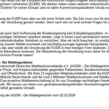
n die heute von der Europäischen Kommission vorgeschlagene Verschiebung
sfreien Lieferketten (EUDR). Wir danken neben vielen weiteren Unterstützern
Özdemir für seinen Einsatz und vor allem Kommissionspräsidentin Ursula von
.
ung der EUDR kann aber nur der erste Schritt sein. Die Zeit muss nun für ein
 der Verordnung genutzt werden. Denn nach wie vor sind zentrale Fragen für 
hat auch nach Auffassung der Bundesregierung kein Entwaldungsproblem. I
istufiges Verfahren verankert werden. Liegt in einem Land nachweislich keine
triebsindividuelles Verfahren zu verzichten. Was wir nicht brauchen, ist unnöti
ng unserer Wälder erschwert und nachhaltig erzeugte regionale Holzprodukt
u das aber würde die Umsetzung der EUDR in ihrer heutigen Form bedeuten
in Bärendienst erwiesen. Die Überarbeitung der Verordnung muss daher für d
chste Priorität haben!“
 Die Waldeigentümer
meinschaft Deutscher Waldbesitzerverbände e.V. (AGDW – Die Waldeigentümer
s Privat- und Körperschaftswaldes gegenüber Parlamenten, Bundesministerien
und Öffentlichkeit. Mit ihren 13 regionalen Mitgliedsverbänden steht die AG
aldfläche Deutschlands und die rund 2 Millionen Waldbesitzerinnen und Waldbe
Eine proaktive Waldbewirtschaftung ist für uns Grundlage nachhaltigen Hande
aft. Wir lassen uns leiten vom generationenübergreifenden Verantwortungsbew
ielfalt gestaltete Umwelt.
lung der AGDW - Die Waldeigentümer vom 02.10.2024