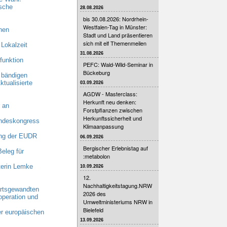
sche
28.08.2026
bis 30.08.2026: Nordrhein-
Westfalen-Tag in Münster:
hen
Stadt und Land präsentieren
sich mit elf Themenmeilen
 Lokalzeit
31.08.2026
funktion
PEFC: Wald-Wild-Seminar in
Bückeburg
 bändigen
ktualisierte
03.09.2026
AGDW - Masterclass:
Herkunft neu denken:
 an
Forstpflanzen zwischen
Herkunftssicherheit und
undeskongress
Klimaanpassung
ng der EUDR
06.09.2026
Bergischer Erlebnistag auf
eleg für
:metabolon
terin Lemke
10.09.2026
12.
Nachhaltigkeitstagung.NRW
rtsgewandten
2026 des
operation und
Umweltministeriums NRW in
Bielefeld
er europäischen
13.09.2026