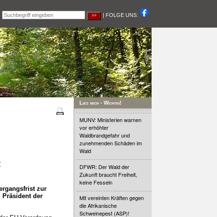
|
| FOLGE UNS:
Lies mich - Wichtig!
MUNV: Ministerien warnen
vor erhöhter
Waldbrandgefahr und
zunehmenden Schäden im
Wald
R
DFWR: Der Wald der
Zukunft braucht Freiheit,
keine Fesseln
rgangsfrist zur
 Präsident der
Mit vereinten Kräften gegen
die Afrikanische
Schweinepest (ASP)!