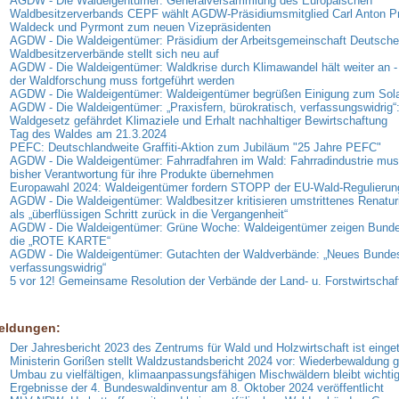
AGDW - Die Waldeigentümer: Generalversammlung des Europäischen
Waldbesitzerverbands CEPF wählt AGDW-Präsidiumsmitglied Carl Anton Pr
Waldeck und Pyrmont zum neuen Vizepräsidenten
AGDW - Die Waldeigentümer: Präsidium der Arbeitsgemeinschaft Deutsche
Waldbesitzerverbände stellt sich neu auf
AGDW - Die Waldeigentümer: Waldkrise durch Klimawandel hält weiter an -
der Waldforschung muss fortgeführt werden
AGDW - Die Waldeigentümer: Waldeigentümer begrüßen Einigung zum Sol
AGDW - Die Waldeigentümer: „Praxisfern, bürokratisch, verfassungswidrig“
Waldgesetz gefährdet Klimaziele und Erhalt nachhaltiger Bewirtschaftung
Tag des Waldes am 21.3.2024
PEFC: Deutschlandweite Graffiti-Aktion zum Jubiläum "25 Jahre PEFC"
AGDW - Die Waldeigentümer: Fahrradfahren im Wald: Fahrradindustrie muss
bisher Verantwortung für ihre Produkte übernehmen
Europawahl 2024: Waldeigentümer fordern STOPP der EU-Wald-Regulierun
AGDW - Die Waldeigentümer: Waldbesitzer kritisieren umstrittenes Renatu
als „überflüssigen Schritt zurück in die Vergangenheit“
AGDW - Die Waldeigentümer: Grüne Woche: Waldeigentümer zeigen Bund
die „ROTE KARTE“
AGDW - Die Waldeigentümer: Gutachten der Waldverbände: „Neues Bundes
verfassungswidrig“
5 vor 12! Gemeinsame Resolution der Verbände der Land- u. Forstwirtschaf
eldungen:
Der Jahresbericht 2023 des Zentrums für Wald und Holzwirtschaft ist einget
Ministerin Gorißen stellt Waldzustandsbericht 2024 vor: Wiederbewaldung g
Umbau zu vielfältigen, klimaanpassungsfähigen Mischwäldern bleibt wichti
Ergebnisse der 4. Bundeswaldinventur am 8. Oktober 2024 veröffentlicht