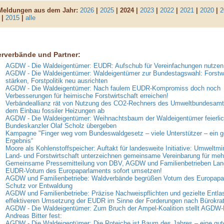
 Meldungen aus dem Jahr:
2026
|
2025
| 2024 |
2023
|
2022
|
2021
|
2020
|
2
|
2015
|
alle
erverbände und Partner:
AGDW - Die Waldeigentümer: EUDR: Aufschub für Vereinfachungen nutzen
AGDW - Die Waldeigentümer: Waldeigentümer zur Bundestagswahl: Forstwi
stärken, Forstpolitik neu ausrichten
AGDW - Die Waldeigentümer: Nach faulem EUDR-Kompromiss doch noch
Verbesserungen für heimische Forstwirtschaft erreichen!
Verbändeallianz rät von Nutzung des CO2-Rechners des Umweltbundesamt
dem Einbau fossiler Heizungen ab
AGDW - Die Waldeigentümer: Weihnachtsbaum der Waldeigentümer feierlic
Bundeskanzler Olaf Scholz übergeben
Kampagne "Finger weg vom Bundeswaldgesetz – viele Unterstützer – ein
Ergebnis“
Moore als Kohlenstoffspeicher: Auftakt für landesweite Initiative: Umweltmi
Land- und Forstwirtschaft unterzeichnen gemeinsame Vereinbarung für me
Gemeinsame Pressemitteilung von DBV, AGDW und Familienbetrieben Land
EUDR-Votum des Europaparlaments sofort umsetzen!
AGDW und Familienbetriebe: Waldverbände begrüßen Votum des Europap
Schutz vor Entwaldung
AGDW und Familienbetriebe: Präzise Nachweispflichten und gezielte Entla
effektiveren Umsetzung der EUDR im Sinne der Forderungen nach Bürokra
AGDW - Die Waldeigentümer: Zum Bruch der Ampel-Koalition stellt AGDW-P
Andreas Bitter fest:
AGDW - Die Waldeigentümer: Die Roteiche ist Baum des Jahres – eine gut