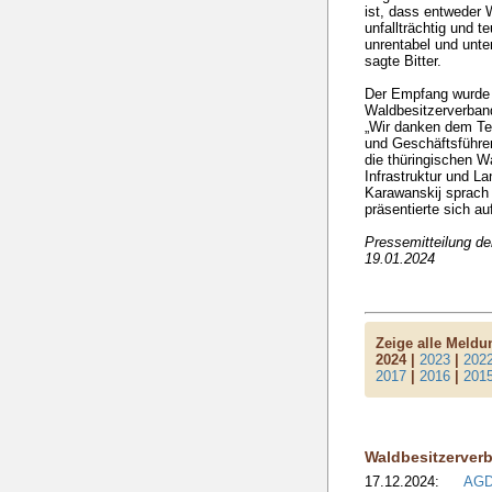
ist, dass entweder
unfallträchtig und t
unrentabel und unt
sagte Bitter.
Der Empfang wurde
Waldbesitzerverband
„Wir danken dem Te
und Geschäftsführer
die thüringischen W
Infrastruktur und L
Karawanskij sprach 
präsentierte sich au
Pressemitteilung d
19.01.2024
Zeige alle Meld
2024 |
2023
|
202
2017
|
2016
|
201
Waldbesitzerver
17.12.2024:
AGD