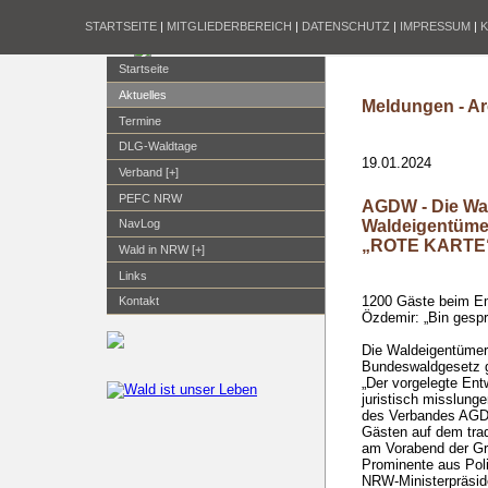
STARTSEITE
|
MITGLIEDERBEREICH
|
DATENSCHUTZ
|
IMPRESSUM
|
Startseite
Aktuelles
Meldungen - Ar
Termine
DLG-Waldtage
19.01.2024
Verband [+]
PEFC NRW
AGDW - Die Wa
Waldeigentüme
NavLog
„ROTE KARTE
Wald in NRW [+]
Links
1200 Gäste beim Em
Kontakt
Özdemir: „Bin gespr
Die Waldeigentümer
Bundeswaldgesetz ge
„Der vorgelegte Entw
juristisch misslunge
des Verbandes AGD
Gästen auf dem tra
am Vorabend der Gr
Prominente aus Poli
NRW-Ministerpräsid