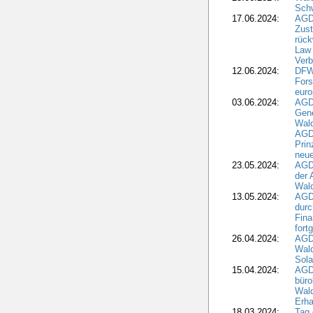
Schw
17.06.2024:
AGD
Zus
rück
Law 
Verb
12.06.2024:
DFW
Fors
euro
03.06.2024:
AGD
Gen
Wal
AGDW
Pri
neue
23.05.2024:
AGD
der 
Wald
13.05.2024:
AGD
durc
Fina
fort
26.04.2024:
AGD
Wal
Sola
15.04.2024:
AGDW
büro
Wald
Erha
18.03.2024:
Tag