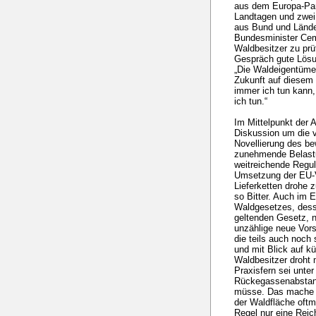
aus dem Europa-Pa
Landtagen und zwei
aus Bund und Lände
Bundesminister Cem
Waldbesitzer zu prü
Gespräch gute Lösu
„Die Waldeigentümer
Zukunft auf diesem
immer ich tun kann
ich tun.“
Im Mittelpunkt der 
Diskussion um die 
Novellierung des b
zunehmende Belast
weitreichende Regul
Umsetzung der EU-V
Lieferketten drohe 
so Bitter. Auch im 
Waldgesetzes, des
geltenden Gesetz, n
unzählige neue Vors
die teils auch noch 
und mit Blick auf k
Waldbesitzer droht ma
Praxisfern sei unte
Rückegassenabstand
müsse. Das mache ei
der Waldfläche oftm
Regel nur eine Reic