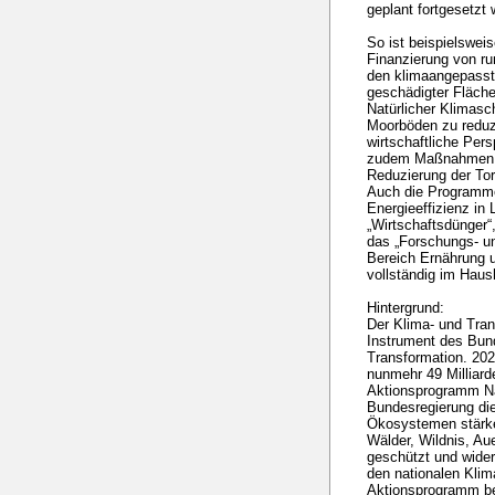
geplant fortgesetzt
So ist beispielswei
Finanzierung von ru
den klimaangepass
geschädigter Fläc
Natürlicher Klimas
Moorböden zu reduz
wirtschaftliche Per
zudem Maßnahmen 
Reduzierung der Tor
Auch die Programm
Energieeffizienz in
„Wirtschaftsdünge
das „Forschungs- u
Bereich Ernährung u
vollständig im Haus
Hintergrund:
Der Klima- und Tran
Instrument des Bun
Transformation. 20
nunmehr 49 Milliard
Aktionsprogramm Nat
Bundesregierung die
Ökosystemen stärke
Wälder, Wildnis, Au
geschützt und wide
den nationalen Klim
Aktionsprogramm be