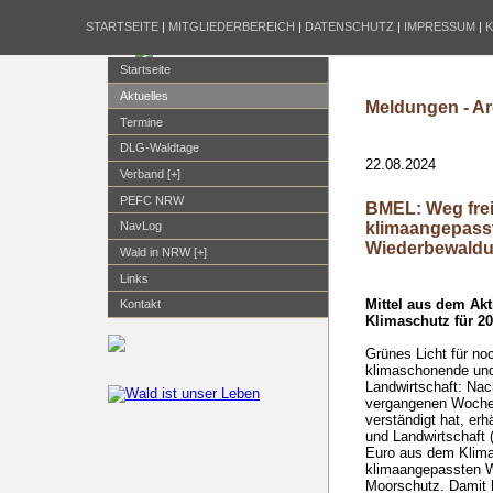
STARTSEITE
|
MITGLIEDERBEREICH
|
DATENSCHUTZ
|
IMPRESSUM
|
Startseite
Aktuelles
Meldungen - Ar
Termine
DLG-Waldtage
22.08.2024
Verband [+]
PEFC NRW
BMEL: Weg frei 
klimaangepass
NavLog
Wiederbewaldu
Wald in NRW [+]
Links
Mittel aus dem Ak
Kontakt
Klimaschutz für 2
Grünes Licht für no
klimaschonende und
Landwirtschaft: Nac
vergangenen Woche 
verständigt hat, er
und Landwirtschaft 
Euro aus dem Klima
klimaangepassten 
Moorschutz. Damit