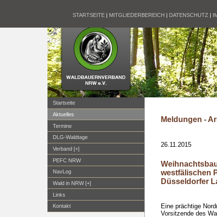
STARTSEITE
|
MITGLIEDERBEREICH
|
DATENSCHUTZ
|
I
Startseite
Aktuelles
Meldungen - Ar
Termine
DLG-Waldtage
26.11.2015
Verband [+]
PEFC NRW
Weihnachtsbau
westfälischen P
NavLog
Düsseldorfer 
Wald in NRW [+]
Links
Eine prächtige Nord
Kontakt
Vorsitzende des W