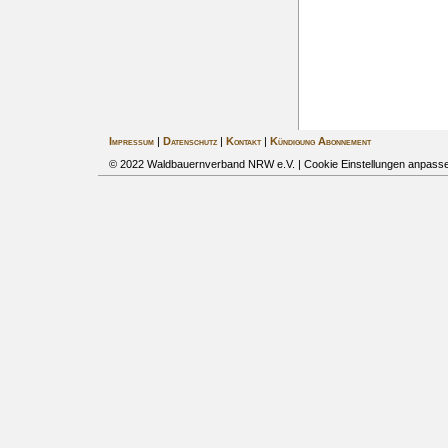
Impressum
|
Datenschutz
|
Kontakt
|
Kündigung Abonnement
© 2022 Waldbauernverband NRW e.V. |
Cookie Einstellungen anpass