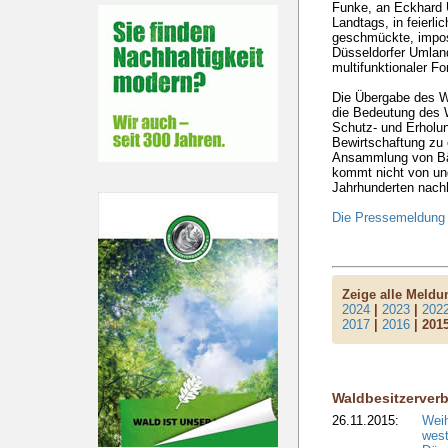
Funke, an Eckhard 
Landtags, in feierli
geschmückte, impo
Düsseldorfer Umlan
multifunktionaler Fo
Die Übergabe des 
die Bedeutung des W
Schutz- und Erholun
Bewirtschaftung zu 
Ansammlung von Bäu
kommt nicht von ung
Jahrhunderten nachh
Die Pressemeldung 
Zeige alle Meld
2024
|
2023
|
202
2017
|
2016
| 201
Waldbesitzerver
26.11.2015:
Wei
west