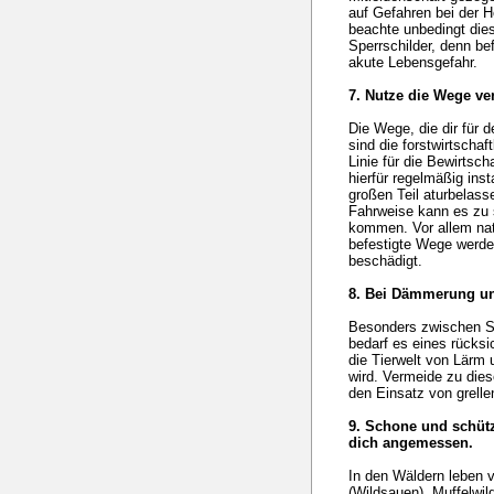
auf Gefahren bei der H
beachte unbedingt dies
Sperrschilder, denn bef
akute Lebensgefahr.
7. Nutze die Wege ve
Die Wege, die dir für 
sind die forstwirtschaf
Linie für die Bewirts
hierfür regelmäßig ins
großen Teil aturbelas
Fahrweise kann es zu
kommen. Vor allem na
befestigte Wege werd
beschädigt.
8. Bei Dämmerung un
Besonders zwischen 
bedarf es eines rücksi
die Tierwelt von Lärm 
wird. Vermeide zu die
den Einsatz von grell
9. Schone und schütz
dich angemessen.
In den Wäldern leben v
(Wildsauen), Muffelwi