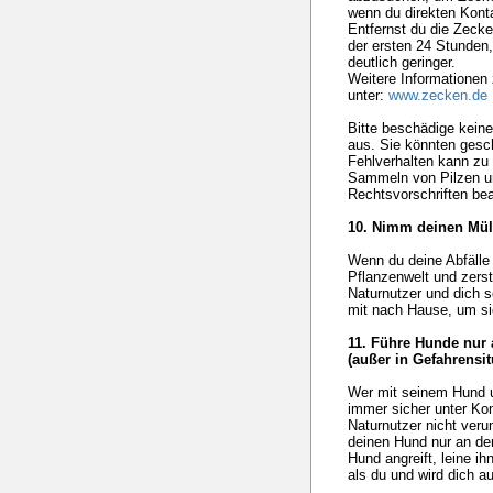
wenn du direkten Kont
Entfernst du die Zecke
der ersten 24 Stunden,
deutlich geringer.
Weitere Informationen
unter:
www.zecken.de
Bitte beschädige keine
aus. Sie könnten gesch
Fehlverhalten kann zu 
Sammeln von Pilzen u
Rechtsvorschriften be
10. Nimm deinen Müll
Wenn du deine Abfälle 
Pflanzenwelt und zerst
Naturnutzer und dich s
mit nach Hause, um si
11. Führe Hunde nur 
(außer in Gefahrensit
Wer mit seinem Hund un
immer sicher unter Kon
Naturnutzer nicht veru
deinen Hund nur an der
Hund angreift, leine i
als du und wird dich au