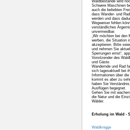
Waldbestände wird noc
Schwere Maschinen be
auch die beliebten Fr
dass Wander- und Rad
werden und dass dadu
Wegweiser fehlen könne
verständliches Ärgerni
unvermeidbar.
„Wir möchten bei den 
werben, die Situation 
akzeptieren. Bitte se
und nehmen Sie aktuel
Sperrungen ernst“, appe
Vorsitzender des Wal
und Gäste.
Wandernde und Rad fa
sich tagesaktuell bei 
Informationen über die
kommt es aber zu sehr
haben Sie Verständnis,
Ausflügen begegnet.
Gehen Sie mit wachen
die Natur und die Einzi
Wälder.
Erholung im Wald - S
Waldknigge