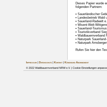
Dieses Papier wurde e
folgenden Partnern:
• Sauerländischer Gebi
• Landesbetrieb Wald
• Sauerland-Radwelt e.
• Wisent-Welt-Wittgens
• Sauerland-Tourismus
• Touristikverband Sie
• Waldbauernverband 
• Naturpark Sauerland
• Naturpark Arnsberge
Rufen Sie hier den Te
Impressum
|
Datenschutz
|
Kontakt
|
Kündigung Abonnement
© 2022 Waldbauernverband NRW e.V. |
Cookie Einstellungen anpass