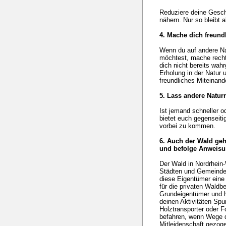
Reduziere deine Gesch
nähern. Nur so bleibt 
4. Mache dich freund
Wenn du auf andere Nat
möchtest, mache rechtz
dich nicht bereits wah
Erholung in der Natur
freundliches Miteinand
5. Lass andere Naturn
Ist jemand schneller o
bietet euch gegenseiti
vorbei zu kommen.
6. Auch der Wald ge
und befolge Anweisu
Der Wald in Nordrhein-
Städten und Gemeinden
diese Eigentümer eine 
für die privaten Waldb
Grundeigentümer und h
deinen Aktivitäten Spu
Holztransporter oder F
befahren, wenn Wege du
Mitleidenschaft gezoge