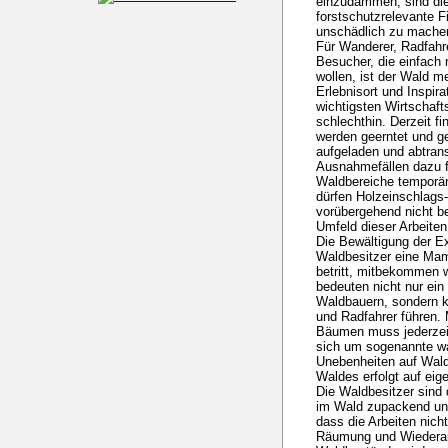
einzudämmen, sind die 
forstschutzrelevante F
unschädlich zu mache
Für Wanderer, Radfahre
Besucher, die einfach 
wollen, ist der Wald me
Erlebnisort und Inspira
wichtigsten Wirtschaft
schlechthin. Derzeit f
werden geerntet und g
aufgeladen und abtrans
Ausnahmefällen dazu 
Waldbereiche temporär
dürfen Holzeinschlags-
vorübergehend nicht be
Umfeld dieser Arbeiten
Die Bewältigung der Ext
Waldbesitzer eine Mam
betritt, mitbekommen 
bedeuten nicht nur ein 
Waldbauern, sondern k
und Radfahrer führen.
Bäumen muss jederzeit
sich um sogenannte w
Unebenheiten auf Wald
Waldes erfolgt auf eig
Die Waldbesitzer sind
im Wald zupackend und
dass die Arbeiten nicht
Räumung und Wiederau