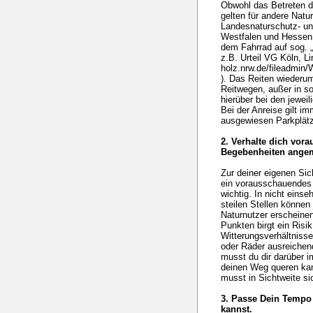
Obwohl das Betreten d
gelten für andere Natu
Landesnaturschutz- un
Westfalen und Hessen.
dem Fahrrad auf sog. „
z.B. Urteil VG Köln, L
holz.nrw.de/fileadmin
). Das Reiten wiederu
Reitwegen, außer in so
hierüber bei den jeweil
Bei der Anreise gilt i
ausgewiesen Parkplät
2. Verhalte dich vor
Begebenheiten ange
Zur deiner eigenen Sic
ein vorausschauendes
wichtig. In nicht ein
steilen Stellen können
Naturnutzer erscheine
Punkten birgt ein Ris
Witterungsverhältniss
oder Räder ausreichend
musst du dir darüber i
deinen Weg queren kann
musst in Sichtweite si
3. Passe Dein Tempo 
kannst.