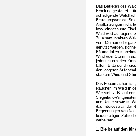
Das Betreten des Wal
Erholung gestattet. Für
schädigende Waldfläche
Betretungsverbot. So 
Anpflanzungen nicht be
bzw. eingezäunte Fläc
Wald wird auf eigene G
Zu einem intakten Wald
von Bäumen oder ganze
genutzt werden, könne
Bäume fallen manchma
Wind oder Sturm in s
jederzeit aus den Kro
fallen. Bitte sei dir 
den längeren Aufentha
starkem Wind und Stur
Das Feuermachen ist g
Rauchen im Wald in de
Wer sich z. B. auf de
Siegerland-Wittgenstei
und Reiter sowie im Win
das Interesse an der N
Begegnungen von Natur
beiderseitigen Zufried
verhalten:
1. Bleibe auf den fü