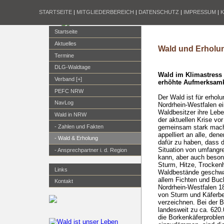
STARTSEITE
|
MITGLIEDERBEREICH
|
DATENSCHUTZ
|
IMPRESSUM
|
Startseite
Aktuelles
Wald und Erholu
Termine
DLG-Waldtage
Wald im Klimastress
Verband [+]
erhöhte Aufmerksamk
PEFC NRW
Der Wald ist für erho
NavLog
Nordrhein-Westfalen ei
Waldbesitzer ihre Lebe
Wald in NRW
der aktuellen Krise vor
gemeinsam stark mac
- Zahlen und Fakten
appelliert an alle, de
- Wald & Erholung
dafür zu haben, dass d
Situation von umfangr
- Ansprechpartner i. d. Region
kann, aber auch beson
Sturm, Hitze, Trocken
Links
Waldbestände geschwäc
allem Fichten und Buch
Kontakt
Nordrhein-Westfalen 1
von Sturm und Käferbe
verzeichnen. Bei der 
landesweit zu ca. 620
die Borkenkäferproble