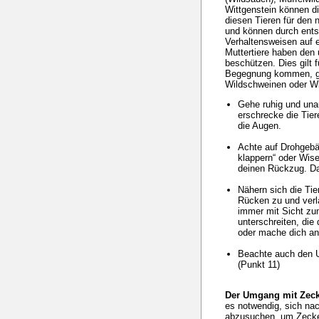
Wittgenstein können di
diesen Tieren für den
und können durch ents
Verhaltensweisen auf 
Muttertiere haben den 
beschützen. Dies gilt f
Begegnung kommen, gi
Wildschweinen oder W
Gehe ruhig und unau
erschrecke die Tier
die Augen.
Achte auf Drohgeb
klappern“ oder Wis
deinen Rückzug. D
Nähern sich die Tier
Rücken zu und verl
immer mit Sicht zum
unterschreiten, die 
oder mache dich an
Beachte auch den 
(Punkt 11)
Der Umgang mit Zec
es notwendig, sich na
abzusuchen, um Zecken