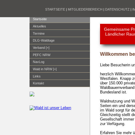
STARTSEITE
|
MITGLIEDERBEREICH
|
DATENSCHUTZ
|
I
Startseite
Aktuelles
Gemeinsame Pre
Termine
Ländlicher Ra
DLG-Waldtage
Verband [+]
Willkommen be
PEFC NRW
NavLog
Liebe Besucherin u
Wald in NRW [+]
herzlich Willkommen
Links
Westfalen. Knapp z
über 150.000 privat
Kontakt
Waldbauernverband 
Bundesland ist.
Waldnutzung und Wa
Seiten ein und ders
im Wald sorgt für de
Gleichzeitig stellt 
Gesellschaft immer 
zur Verfügung.
Erfahren Sie mehr 