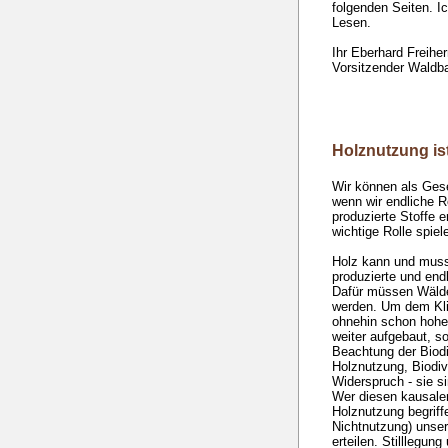
folgenden Seiten. I
Lesen.
Ihr Eberhard Freihe
Vorsitzender Waldb
Holznutzung is
Wir können als Ges
wenn wir endliche 
produzierte Stoffe e
wichtige Rolle spie
Holz kann und muss
produzierte und end
Dafür müssen Wälder
werden. Um dem Kl
ohnehin schon hohen
weiter aufgebaut, so
Beachtung der Biodi
Holznutzung, Biodiv
Widerspruch - sie si
Wer diesen kausal
Holznutzung begriff
Nichtnutzung) unse
erteilen. Stilllegu