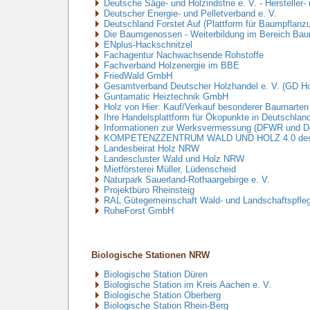
Deutsche Säge- und Holzindstrie e. V. - Hersteller-
Deutscher Energie- und Pelletverband e. V.
Deutschland Forstet Auf (Plattform für Baumpflanz
Die Baumgenossen - Weiterbildung im Bereich Baum
ENplus-Hackschnitzel
Fachagentur Nachwachsende Rohstoffe
Fachverband Holzenergie im BBE
FriedWald GmbH
Gesamtverband Deutscher Holzhandel e. V. (GD Ho
Guntamatic Heiztechnik GmbH
Holz von Hier: Kauf/Verkauf besonderer Baumarten
Ihre Handelsplattform für Ökopunkte in Deutschlan
Informationen zur Werksvermessung (DFWR und 
KOMPETENZZENTRUM WALD UND HOLZ 4.0 des RIF I
Landesbeirat Holz NRW
Landescluster Wald und Holz NRW
Mietförsterei Müller, Lüdenscheid
Naturpark Sauerland-Rothaargebirge e. V.
Projektbüro Rheinsteig
RAL Gütegemeinschaft Wald- und Landschaftspfleg
RuheForst GmbH
Biologische Stationen NRW
Biologische Station Düren
Biologische Station im Kreis Aachen e. V.
Biologische Station Oberberg
Biologische Station Rhein-Berg