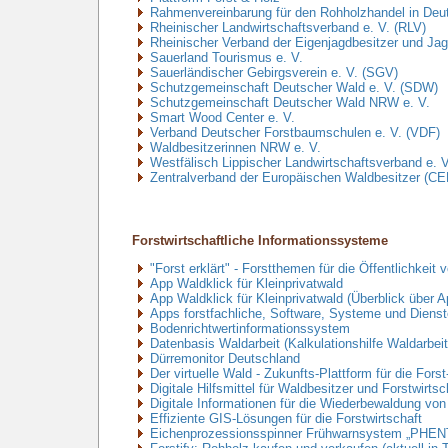
Rahmenvereinbarung für den Rohholzhandel in Deu
Rheinischer Landwirtschaftsverband e. V. (RLV)
Rheinischer Verband der Eigenjagdbesitzer und Ja
Sauerland Tourismus e. V.
Sauerländischer Gebirgsverein e. V. (SGV)
Schutzgemeinschaft Deutscher Wald e. V. (SDW)
Schutzgemeinschaft Deutscher Wald NRW e. V.
Smart Wood Center e. V.
Verband Deutscher Forstbaumschulen e. V. (VDF)
Waldbesitzerinnen NRW e. V.
Westfälisch Lippischer Landwirtschaftsverband e. 
Zentralverband der Europäischen Waldbesitzer (C
Forstwirtschaftliche Informationssysteme
"Forst erklärt" - Forstthemen für die Öffentlichkeit 
App Waldklick für Kleinprivatwald
App Waldklick für Kleinprivatwald (Überblick über A
Apps forstfachliche, Software, Systeme und Diens
Bodenrichtwertinformationssystem
Datenbasis Waldarbeit (Kalkulationshilfe Waldarbei
Dürremonitor Deutschland
Der virtuelle Wald - Zukunfts-Plattform für die Fors
Digitale Hilfsmittel für Waldbesitzer und Forstwi
Digitale Informationen für die Wiederbewaldung vo
Effiziente GIS-Lösungen für die Forstwirtschaft
Eichenprozessionsspinner Frühwarnsystem „PHE