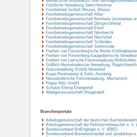
Behlau'sche Grundbesitz- und Vermögensverwaltu
Fürstliche Verwaltung Salm-Horstmar
Forstbetrieb Schloß Wissen, Weeze
Forstbetriebsgemeinschaft Alfter
Forstbetriebsgemeinschaft Bornheim (momentan onli
Forstbetriebsgemeinschaft Dörspe-Othetal
Forstbetriebsgemeinschaft Eitorf
Forstbetriebsgemeinschaft Nümbrecht
Forstbetriebsgemeinschaft Reichshof
Forstbetriebsgemeinschaft Schleiden
Forstbetriebsgemeinschaft Serkenrode
Freiherr von Fürstenberg'sche Rentei Körtlinghause
Freiherr von Fürstenberg-Gaugreben'sche Verwaltu
Freiherr von Loe'sche Forstverwaltung Wolfskuhlen
Gräflich Nesselrodesche Verwaltung, Ruppichteroth 
Gutsverwaltung Schloß Neuenhof
Kraas-Rentmeister & Sohn, Arnsberg
Nesselrode'sche Forstverwaltung, Mechernich
Pieper Holz GmbH
Schulze Ehring Energiehof
Waldgenossenschaft Würgendorf
Branchenportale
Arbeitsgemeinschaft der deutschen Kachelofenwirts
Arbeitsgemeinschaft der Rohholzverbraucher e. V. (
Bundesverband BioEngergie e. V. (BBE)
Bundesverband Brennholzhandel und -produktion e.