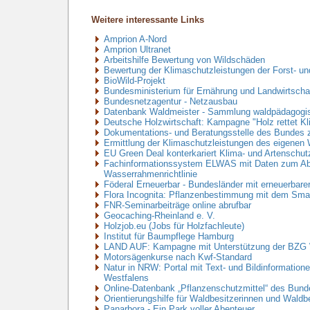
Weitere interessante Links
Amprion A-Nord
Amprion Ultranet
Arbeitshilfe Bewertung von Wildschäden
Bewertung der Klimaschutzleistungen der Forst- un
BioWild-Projekt
Bundesministerium für Ernährung und Landwirtschaf
Bundesnetzagentur - Netzausbau
Datenbank Waldmeister - Sammlung waldpädagogisch
Deutsche Holzwirtschaft: Kampagne "Holz rettet Kl
Dokumentations- und Beratungsstelle des Bundes
Ermittlung der Klimaschutzleistungen des eigene
EU Green Deal konterkariert Klima- und Artenschut
Fachinformationssystem ELWAS mit Daten zum Abw
Wasserrahmenrichtlinie
Föderal Erneuerbar - Bundesländer mit erneuerbare
Flora Incognita: Pflanzenbestimmung mit dem Sma
FNR-Seminarbeiträge online abrufbar
Geocaching-Rheinland e. V.
Holzjob.eu (Jobs für Holzfachleute)
Institut für Baumpflege Hamburg
LAND AUF: Kampagne mit Unterstützung der BZG 
Motorsägenkurse nach Kwf-Standard
Natur in NRW: Portal mit Text- und Bildinformatione
Westfalens
Online-Datenbank „Pflanzenschutzmittel“ des Bund
Orientierungshilfe für Waldbesitzerinnen und Waldb
Panarbora - Ein Park voller Abenteuer