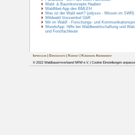
Wald- & Baumkonzepte Haaben
Waldfibel-App des BMLEH
Was ist der Wald wert? (odysso - Wissen im SWR)
Wildwald Vosswinkel GbR
Wir im Wald! - Forschungs- und Kommunikationspr
WoodsApp: Hilfe bei Waldbewirtschaftung und Wald
und Forstfachleute
Impressum
|
Datenschutz
|
Kontakt
|
Kündigung Abonnement
© 2022 Waldbauernverband NRW e.V. |
Cookie Einstellungen anpass