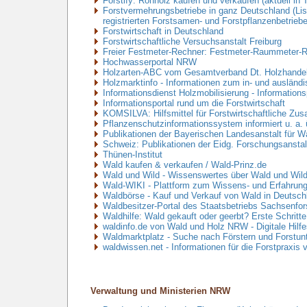
Forstify: Rohholz kaufen und verkaufen (aktuell in 
Forstvermehrungsbetriebe in ganz Deutschland (Li
registrierten Forstsamen- und Forstpflanzenbetriebe
Forstwirtschaft in Deutschland
Forstwirtschaftliche Versuchsanstalt Freiburg
Freier Festmeter-Rechner: Festmeter-Raummeter-
Hochwasserportal NRW
Holzarten-ABC vom Gesamtverband Dt. Holzhandel
Holzmarktinfo - Informationen zum in- und ausländ
Informationsdienst Holzmobilisierung - Informations
Informationsportal rund um die Forstwirtschaft
KOMSILVA: Hilfsmittel für Forstwirtschaftliche Zus
Pflanzenschutzinformationssystem informiert u. a.
Publikationen der Bayerischen Landesanstalt für W
Schweiz: Publikationen der Eidg. Forschungsansta
Thünen-Institut
Wald kaufen & verkaufen / Wald-Prinz.de
Wald und Wild - Wissenswertes über Wald und Wild
Wald-WIKI - Plattform zum Wissens- und Erfahrung
Waldbörse - Kauf und Verkauf von Wald in Deutsch
Waldbesitzer-Portal des Staatsbetriebs Sachsenfor
Waldhilfe: Wald gekauft oder geerbt? Erste Schritt
waldinfo.de von Wald und Holz NRW - Digitale Hilfe
Waldmarktplatz - Suche nach Förstern und Forstun
waldwissen.net - Informationen für die Forstpraxis v
Verwaltung und Ministerien NRW