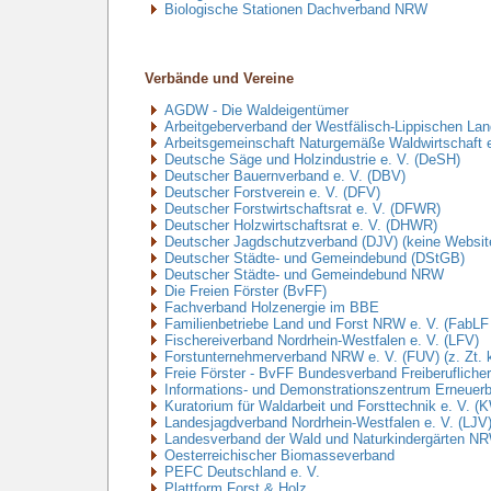
Biologische Stationen Dachverband NRW
Verbände und Vereine
AGDW - Die Waldeigentümer
Arbeitgeberverband der Westfälisch-Lippischen Lan
Arbeitsgemeinschaft Naturgemäße Waldwirtschaft 
Deutsche Säge und Holzindustrie e. V. (DeSH)
Deutscher Bauernverband e. V. (DBV)
Deutscher Forstverein e. V. (DFV)
Deutscher Forstwirtschaftsrat e. V. (DFWR)
Deutscher Holzwirtschaftsrat e. V. (DHWR)
Deutscher Jagdschutzverband (DJV) (keine Website
Deutscher Städte- und Gemeindebund (DStGB)
Deutscher Städte- und Gemeindebund NRW
Die Freien Förster (BvFF)
Fachverband Holzenergie im BBE
Familienbetriebe Land und Forst NRW e. V. (FabL
Fischereiverband Nordrhein-Westfalen e. V. (LFV)
Forstunternehmerverband NRW e. V. (FUV) (z. Zt. 
Freie Förster - BvFF Bundesverband Freiberuflicher
Informations- und Demonstrationszentrum Erneuerba
Kuratorium für Waldarbeit und Forsttechnik e. V. (
Landesjagdverband Nordrhein-Westfalen e. V. (LJV
Landesverband der Wald und Naturkindergärten NR
Oesterreichischer Biomasseverband
PEFC Deutschland e. V.
Plattform Forst & Holz