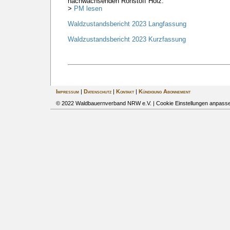
nachwachsenden Rohstoff Holz.
>
PM lesen
Waldzustandsbericht 2023 Langfassung
Waldzustandsbericht 2023 Kurzfassung
Impressum
|
Datenschutz
|
Kontakt
|
Kündigung Abonnement
© 2022 Waldbauernverband NRW e.V. |
Cookie Einstellungen anpass