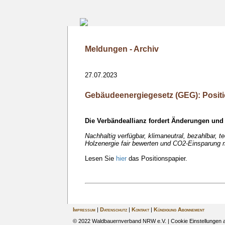
Meldungen - Archiv
27.07.2023
Gebäudeenergiegesetz (GEG): Positi
Die Verbändeallianz fordert Änderungen und
Nachhaltig verfügbar, klimaneutral, bezahlbar, t
Holzenergie fair bewerten und CO2-Einsparung
Lesen Sie
hier
das Positionspapier.
Impressum
|
Datenschutz
|
Kontakt
|
Kündigung Abonnement
© 2022 Waldbauernverband NRW e.V. |
Cookie Einstellungen