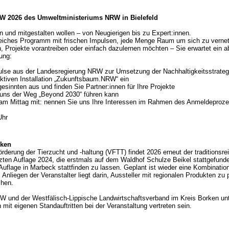
RW 2026 des Umweltministeriums NRW in Bielefeld
ben und mitgestalten wollen – von Neugierigen bis zu Expert:innen.
reiches Programm mit frischen Impulsen, jede Menge Raum um sich zu vernet
 Projekte vorantreiben oder einfach dazulernen möchten – Sie erwartet ei
ung:
pulse aus der Landesregierung NRW zur Umsetzung der Nachhaltigkeitsstrat
raktiven Installation „Zukunftsbaum.NRW“ ein
esinnten aus und finden Sie Partner:innen für Ihre Projekte
n uns der Weg „Beyond 2030“ führen kann
am Mittag mit: nennen Sie uns Ihre Interessen im Rahmen des Anmeldeproz
Uhr
rken
rderung der Tierzucht und -haltung (VFTT) findet 2026 erneut der traditionsrei
zten Auflage 2024, die erstmals auf dem Waldhof Schulze Beikel stattgefunde
Auflage in Marbeck stattfinden zu lassen. Geplant ist wieder eine Kombinatio
nliegen der Veranstalter liegt darin, Aussteller mit regionalen Produkten zu p
chen.
und der Westfälisch-Lippische Landwirtschaftsverband im Kreis Borken unters
 mit eigenen Standauftritten bei der Veranstaltung vertreten sein.