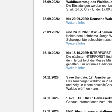
15.09.2026:
Waldbauerntag des Waldbauer
Die Einladungen werden rechtzei
Start: 14.00 Uhr - Ende: 17.00 
18.09.2026:
bis 20.09.2026: Deutsche Wal
Weitere Infos
23.09.2026:
und 24.09.2026: KWF-Themen
Neben dem Leitthema ‚Junge Wäl
Schwerpunkte beleuchten prax
Weitere Infos
15.10.2026:
bis 18.10.2025: INTERFORST
Die nächste INTERFORST findet 
den Herbst folgt die Messe Mün
gehalten, um optimale Bedingun
Weitere Infos
04.11.2026:
Save the date: 17. Arnsberge
Das Arnsberger Waldforum 2026
und zeigt in einem abschließen
Waldes eröffnen kann.
04.11.2026:
SAVE THE DATE: Gewässerkon
Genaue Informationen zum Inhal
12.11.2026:
FNR: Abschlussveranstaltung