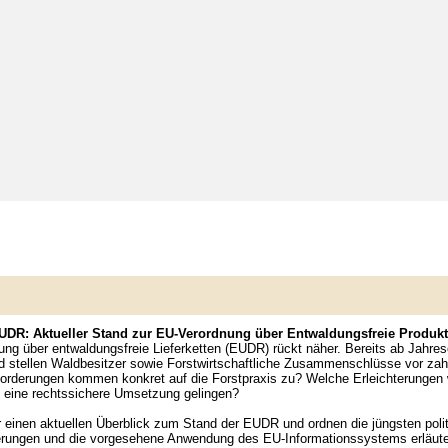
DR: Aktueller Stand zur EU-Verordnung über Entwaldungsfreie Produkte
g über entwaldungsfreie Lieferketten (EUDR) rückt näher. Bereits ab Jahre
nd stellen Waldbesitzer sowie Forstwirtschaftliche Zusammenschlüsse vor zahl
rderungen kommen konkret auf die Forstpraxis zu? Welche Erleichterungen w
n eine rechtssichere Umsetzung gelingen?
r einen aktuellen Überblick zum Stand der EUDR und ordnen die jüngsten poli
erungen und die vorgesehene Anwendung des EU-Informationssystems erläutert