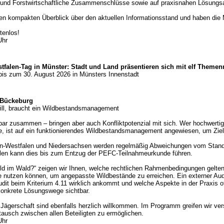
 und Forstwirtschaftliche Zusammenschlüsse sowie auf praxisnahen Lösungs
en kompakten Überblick über den aktuellen Informationsstand und haben die Mö
tenlos!
Uhr
stfalen-Tag in Münster: Stadt und Land präsentieren sich mit elf Theme
bis zum 30. August 2026 in Münsters Innenstadt
 Bückeburg
will, braucht ein Wildbestandsmanagement
ar zusammen – bringen aber auch Konfliktpotenzial mit sich. Wer hochwertige
, ist auf ein funktionierendes Wildbestandsmanagement angewiesen, um Zielko
in-Westfalen und Niedersachsen werden regelmäßig Abweichungen vom Stand
Fällen kann dies bis zum Entzug der PEFC-Teilnahmeurkunde führen.
ld im Wald?“ zeigen wir Ihnen, welche rechtlichen Rahmenbedingungen gelten
nutzen können, um angepasste Wildbestände zu erreichen. Ein externer Audi
dit beim Kriterium 4.11 wirklich ankommt und welche Aspekte in der Praxis o
konkrete Lösungswege sichtbar.
r Jägerschaft sind ebenfalls herzlich willkommen. Im Programm greifen wir ve
tausch zwischen allen Beteiligten zu ermöglichen.
Uhr