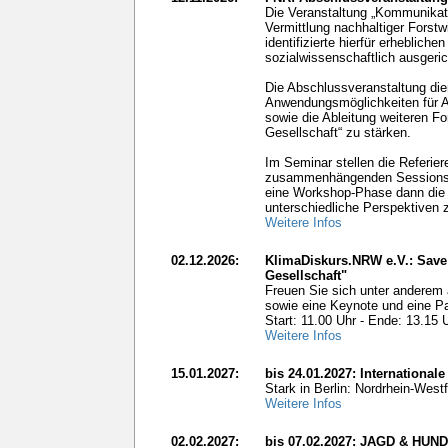
Die Veranstaltung „Kommunikati
Vermittlung nachhaltiger Forst
identifizierte hierfür erheblic
sozialwissenschaftlich ausgeri
Die Abschlussveranstaltung die
Anwendungsmöglichkeiten für Ak
sowie die Ableitung weiteren F
Gesellschaft“ zu stärken.
Im Seminar stellen die Referier
zusammenhängenden Sessions. Im
eine Workshop-Phase dann die M
unterschiedliche Perspektiven z
Weitere Infos
02.12.2026:
KlimaDiskurs.NRW e.V.: Save
Gesellschaft"
Freuen Sie sich unter anderem 
sowie eine Keynote und eine Pan
Start: 11.00 Uhr - Ende: 13.15 
Weitere Infos
15.01.2027:
bis 24.01.2027: International
Stark in Berlin: Nordrhein-West
Weitere Infos
02.02.2027:
bis 07.02.2027: JAGD & H