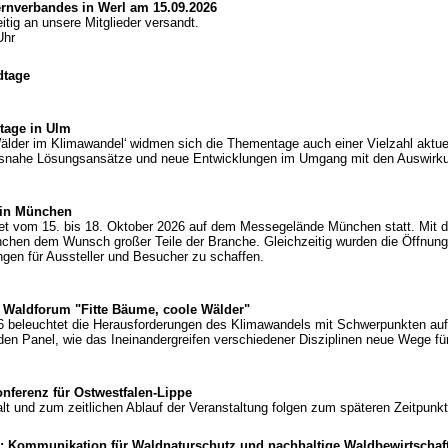
nverbandes in Werl am 15.09.2026
tig an unsere Mitglieder versandt.
Uhr
dtage
tage in Ulm
der im Klimawandel‘ widmen sich die Thementage auch einer Vielzahl aktuel
isnahe Lösungsansätze und neue Entwicklungen im Umgang mit den Auswirk
 in München
vom 15. bis 18. Oktober 2026 auf dem Messegelände München statt. Mit der 
chen dem Wunsch großer Teile der Branche. Gleichzeitig wurden die Öffnungs
gen für Aussteller und Besucher zu schaffen.
r Waldforum "Fitte Bäume, coole Wälder"
 beleuchtet die Herausforderungen des Klimawandels mit Schwerpunkten au
den Panel, wie das Ineinandergreifen verschiedener Disziplinen neue Wege fü
ferenz für Ostwestfalen-Lippe
t und zum zeitlichen Ablauf der Veranstaltung folgen zum späteren Zeitpunkt
: Kommunikation für Waldnaturschutz und nachhaltige Waldbewirtschaft