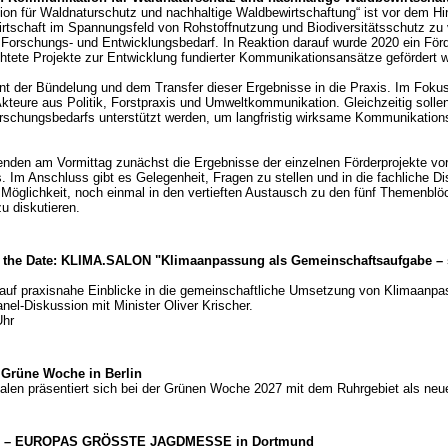
on für Waldnaturschutz und nachhaltige Waldbewirtschaftung“ ist vor dem Hin
wirtschaft im Spannungsfeld von Rohstoffnutzung und Biodiversitätsschutz zu
hen Forschungs- und Entwicklungsbedarf. In Reaktion darauf wurde 2020 ein Förd
chtete Projekte zur Entwicklung fundierter Kommunikationsansätze gefördert 
nt der Bündelung und dem Transfer dieser Ergebnisse in die Praxis. Im Fokus 
teure aus Politik, Forstpraxis und Umweltkommunikation. Gleichzeitig sollen 
orschungsbedarfs unterstützt werden, um langfristig wirksame Kommunikatio
enden am Vormittag zunächst die Ergebnisse der einzelnen Förderprojekte vor,
 Anschluss gibt es Gelegenheit, Fragen zu stellen und in die fachliche Di
öglichkeit, noch einmal in den vertieften Austausch zu den fünf Themenblö
u diskutieren.
 the Date: KLIMA.SALON "Klimaanpassung als Gemeinschaftsaufgabe – sta
auf praxisnahe Einblicke in die gemeinschaftliche Umsetzung von Klimaanpa
el-Diskussion mit Minister Oliver Krischer.
Uhr
e Grüne Woche in Berlin
falen präsentiert sich bei der Grünen Woche 2027 mit dem Ruhrgebiet als neu
UND – EUROPAS GRÖSSTE JAGDMESSE in Dortmund