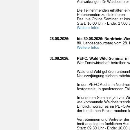
Auswirkungen für Waldbesitzer
Die Teilnehmenden erhalten ein
Referierenden zu diskutieren.
Das live Online Seminar ist kos
Start: 16.00 Uhr - Ende: 17.00 
Weitere Infos
28.08.2026:
bis 30.08.2026: Nordrhein-We
80. Landesgeburtstag vom 28. 
Weitere Infos
31.08.2026:
PEFC: Wald-Wild-Seminar in
Wer Forstwirtschaft betreiben 
Wald und Wild gehören untrennb
Naturverjüngung sichern möchte
In den PEFC-Audits in Nordrhe
festgestellt; in gravierenden 
In unserem Seminar „Zu viel Wi
wie kommunale Waldbesitzende 
Einblick, worauf es im PEFC‑Au
der forstlichen Praxis machen 
Vertreterinnen und Vertreter de
breit angelegten fachlichen Aus
Start: 09.30 Uhr - Ende: 16.00 