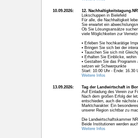
10.09.2026:
12. Nachhaltigkeitstagung.N
Lokschuppen in Bielefeld
Für alle, die Nachhaltigkeit le
Sie erwartet ein abwechslungs
Ob Sie Lösungsansätze suchen,
viele Möglichkeiten zur Vernetz
• Erleben Sie hochkarätige Im
• Bringen Sie sich bei der inte
• Tauschen Sie sich mit Gleichg
• Erhalten Sie Einblicke, wohi
• Gestalten Sie das Programm 
setzen wir Schwerpunkte
Start: 10.00 Uhr - Ende: 16.30 
Weitere Infos
13.09.2026:
Tag der Landwirtschaft in Bo
Auf Einladung des Verein zur Fö
Nach dem großen Erfolg der let
entschieden, auch die nächste 
Marktcharakter. Ein besonderes A
unserer Region sichtbar zu ma
Die Landwirtschaftskammer NRW 
Beide Institutionen werden auch
Weitere Infos