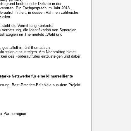
tergrund bestehender Defizite in der
 verorten. Ein Fachgespräch im Jahr 2018
eraufruf initiiert, in dessen Rahmen zahlreiche
wurden.
steht die Vermittlung konkreter
Vernetzung, die Identifikation von Synergien
nsstrategien im Themenfeld „Wald und
 gestaffelt in fünf thematisch
skussion einzusteigen. Am Nachmittag bietet
cken des Förderaufrufes einzusteigen und dabei
rke Netzwerke für eine klimaresiliente
ssung, Best-Practice-Beispiele aus dem Projekt
er Partnerregion