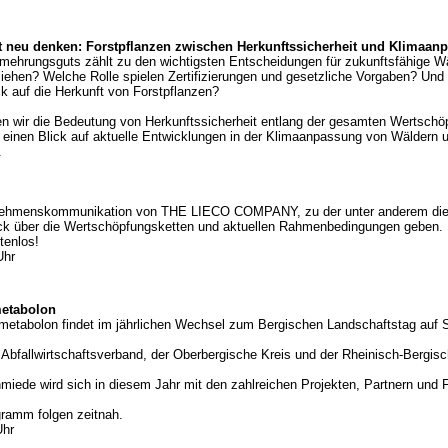
t neu denken: Forstpflanzen zwischen Herkunftssicherheit und Klimaan
rmehrungsguts zählt zu den wichtigsten Entscheidungen für zukunftsfähige Wä
iehen? Welche Rolle spielen Zertifizierungen und gesetzliche Vorgaben? Und
k auf die Herkunft von Forstpflanzen?
en wir die Bedeutung von Herkunftssicherheit entlang der gesamten Wertschöp
r einen Blick auf aktuelle Entwicklungen in der Klimaanpassung von Wäldern u
.
ternehmenskommunikation von THE LIECO COMPANY, zu der unter anderem di
lick über die Wertschöpfungsketten und aktuellen Rahmenbedingungen geben.
tenlos!
Uhr
metabolon
:metabolon findet im jährlichen Wechsel zum Bergischen Landschaftstag auf 
 Abfallwirtschaftsverband, der Oberbergische Kreis und der Rheinisch-Bergisc
hmiede wird sich in diesem Jahr mit den zahlreichen Projekten, Partnern und
ramm folgen zeitnah.
Uhr