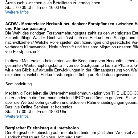
Austausch zwischen allen Beteiligten zu ermöglichen.
Start: 09.30 Uhr - Ende: 16.00 Uhr
Weitere Infos
AGDW - Masterclass: Herkunft neu denken: Forstpflanzen zwischen He
und Klimaanpassung
Die Wahl des richtigen Forstvermehrungsguts zählt zu den wichtigsten En
zukunftsfähige Wälder. Doch wie lässt sich die Herkunft von Saatgut und 
nachvollziehen? Welche Rolle spielen Zertifizierungen und gesetzliche Vo
verändern Klimawandel, Herkunftsshift und Assisted Migration unseren Bli
von Forstpflanzen?
In dieser Masterclass beleuchten wir die Bedeutung von Herkunftssicherhei
gesamten Wertschöpfungskette – von der Saatguternte bis zur Pflanze. Gl
wir einen Blick auf aktuelle Entwicklungen in der Klimaanpassung von Wä
diskutieren, welche Herkunftsstrategien künftig an Bedeutung gewinnen.
Seminarleitung
Mechthild Foet leitet die Unternehmenskommunikation von THE LIECO 
unter anderem die Forstbaumschulen LIECO und Lürssen gehören. Sie wir
über die Wertschöpfungsketten und aktuellen Rahmenbedingungen geben.
Das live Online Seminar ist kostenlos!
Start: 17.00 Uhr - Ende: 18.00 Uhr
Weitere Infos
Bergischer Erlebnistag auf :metabolon
Der Bergische Erlebnistag auf :metabolon findet im jährlichen Wechsel z
Landschaftstag auf Schloss Homburg statt.