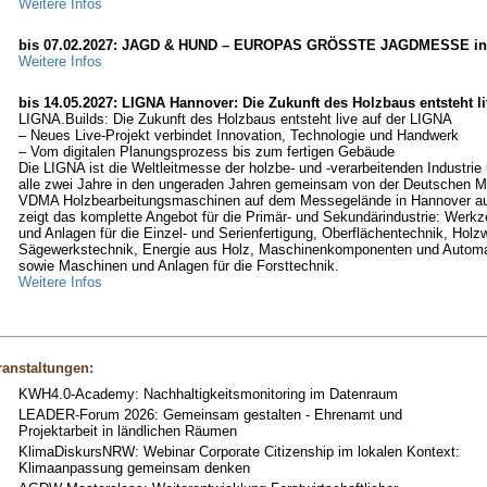
Weitere Infos
bis 07.02.2027: JAGD & HUND – EUROPAS GRÖSSTE JAGDMESSE in
Weitere Infos
bis 14.05.2027: LIGNA Hannover: Die Zukunft des Holzbaus entsteht l
LIGNA.Builds: Die Zukunft des Holzbaus entsteht live auf der LIGNA
– Neues Live-Projekt verbindet Innovation, Technologie und Handwerk
– Vom digitalen Planungsprozess bis zum fertigen Gebäude
Die LIGNA ist die Weltleitmesse der holzbe- und -verarbeitenden Industrie 
alle zwei Jahre in den ungeraden Jahren gemeinsam von der Deutschen 
VDMA Holzbearbeitungsmaschinen auf dem Messegelände in Hannover aus
zeigt das komplette Angebot für die Primär- und Sekundärindustrie: Werk
und Anlagen für die Einzel- und Serienfertigung, Oberflächentechnik, Holzw
Sägewerkstechnik, Energie aus Holz, Maschinenkomponenten und Automa
sowie Maschinen und Anlagen für die Forsttechnik.
Weitere Infos
anstaltungen:
KWH4.0-Academy: Nachhaltigkeitsmonitoring im Datenraum
LEADER-Forum 2026: Gemeinsam gestalten - Ehrenamt und
Projektarbeit in ländlichen Räumen
KlimaDiskursNRW: Webinar Corporate Citizenship im lokalen Kontext:
Klimaanpassung gemeinsam denken