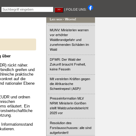
|
| FOLGE UNS:
Lies mich - Wichtig!
MUNV: Ministerien warnen
vor erhöhter
Waldbrandgefahr und
zunehmenden Schäden im
Wald
g über
DFWR: Der Wald der
Zukunft braucht Freiheit,
DR) rückt näher.
keine Fesseln
indlich greifen und
hlreiche praktische
Mit vereinten Kräften gegen
onkret auf die
nd nationaler Ebene
die Afrikanische
Schweinepest (ASP)!
r EUDR und ordnen
Presseinformation MLV
chnischen
NRW: Ministerin Gorißen
s erläutert. Ein
stellt Waldzustandsbericht
orstwirtschaftliche
2025 vor
etzung.
Resolution des
 Informationsstand
Forstausschusses: alle sind
kutieren.
aufgefordert!