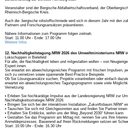
Veranstalter sind der Bergische Abfallwirtschaftsverband, der Oberbergisc
Rheinisch-Bergische Kreis.
Auch die :bergische rohstoffschmiede wird sich in diesem Jahr mit den zah
Partnern und Forschungsansätzen präsentieren.
Nähere Informationen zum Programm folgen zeitnah.
Start: 11.00 Uhr - Ende: 17.00 Uhr
Weitere Infos
12. Nachhaltigkeitstagung.NRW 2026 des Umweltministeriums NRW in
Lokschuppen in Bielefeld
Für alle, die Nachhaltigkeit leben und mitgestalten wollen – von Neugierige
Expert:innen.
Sie erwartet ein abwechslungsreiches Programm mit frischen Impulsen,
sich zu vernetzen sowie spannende Best-Practice Beispiele.
Ob Sie Lösungsansätze suchen, Projekte vorantreiben oder einfach dazul
erwartet ein abwechslungsreiches Tagungsprogramm sowie viele Möglichke
Vernetzung:
• Erleben Sie hochkarätige Impulse aus der Landesregierung NRW zur Um
Nachhaltigkeitsstrategie.NRW 2026
• Bringen Sie sich bei der interaktiven Installation „Zukunftsbaum.NRW“ ei
• Tauschen Sie sich mit Gleichgesinnten aus und finden Sie Partner:innen 
• Erhalten Sie Einblicke, wohin uns der Weg „Beyond 2030“ führen kann
• Gestalten Sie das Programm am Mittag mit: nennen Sie uns Ihre Inter
Anmeldeprozesses. Basierend auf Ihren Rückmeldungen setzen wir Schw
Start: 10.00 Uhr - Ende: 16.30 Uhr