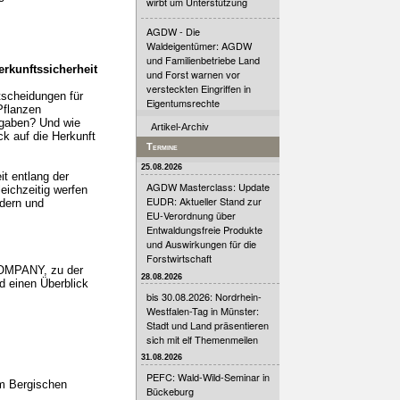
wirbt um Unterstützung
AGDW - Die
Waldeigentümer: AGDW
und Familienbetriebe Land
rkunftssicherheit
und Forst warnen vor
versteckten Eingriffen in
tscheidungen für
Eigentumsrechte
Pflanzen
rgaben? Und wie
Artikel-Archiv
ck auf die Herkunft
Termine
25.08.2026
t entlang der
AGDW Masterclass: Update
eichzeitig werfen
EUDR: Aktueller Stand zur
ldern und
EU-Verordnung über
Entwaldungsfreie Produkte
und Auswirkungen für die
Forstwirtschaft
COMPANY, zu der
28.08.2026
d einen Überblick
bis 30.08.2026: Nordrhein-
Westfalen-Tag in Münster:
Stadt und Land präsentieren
sich mit elf Themenmeilen
31.08.2026
PEFC: Wald-Wild-Seminar in
um Bergischen
Bückeburg