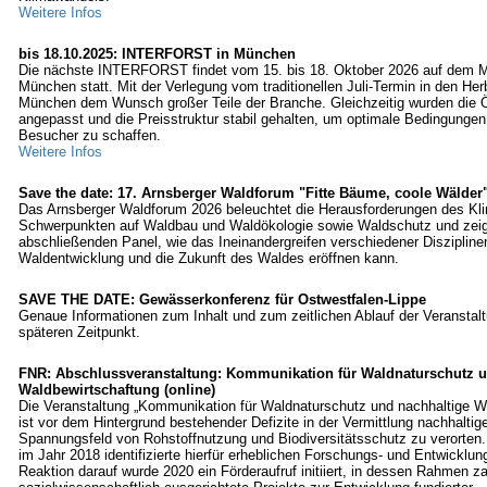
Weitere Infos
bis 18.10.2025: INTERFORST in München
Die nächste INTERFORST findet vom 15. bis 18. Oktober 2026 auf dem 
München statt. Mit der Verlegung vom traditionellen Juli-Termin in den Her
München dem Wunsch großer Teile der Branche. Gleichzeitig wurden die 
angepasst und die Preisstruktur stabil gehalten, um optimale Bedingungen 
Besucher zu schaffen.
Weitere Infos
Save the date: 17. Arnsberger Waldforum "Fitte Bäume, coole Wälder
Das Arnsberger Waldforum 2026 beleuchtet die Herausforderungen des Kl
Schwerpunkten auf Waldbau und Waldökologie sowie Waldschutz und zeig
abschließenden Panel, wie das Ineinandergreifen verschiedener Diszipline
Waldentwicklung und die Zukunft des Waldes eröffnen kann.
SAVE THE DATE: Gewässerkonferenz für Ostwestfalen-Lippe
Genaue Informationen zum Inhalt und zum zeitlichen Ablauf der Veranstal
späteren Zeitpunkt.
FNR: Abschlussveranstaltung: Kommunikation für Waldnaturschutz u
Waldbewirtschaftung (online)
Die Veranstaltung „Kommunikation für Waldnaturschutz und nachhaltige W
ist vor dem Hintergrund bestehender Defizite in der Vermittlung nachhaltige
Spannungsfeld von Rohstoffnutzung und Biodiversitätsschutz zu verorten
im Jahr 2018 identifizierte hierfür erheblichen Forschungs- und Entwicklun
Reaktion darauf wurde 2020 ein Förderaufruf initiiert, in dessen Rahmen za