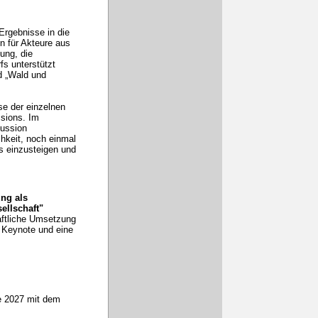
Ergebnisse in die
n für Akteure aus
ung, die
fs unterstützt
d „Wald und
se der einzelnen
ssions. Im
kussion
hkeit, noch einmal
s einzusteigen und
ng als
sellschaft"
aftliche Umsetzung
 Keynote und eine
he 2027 mit dem