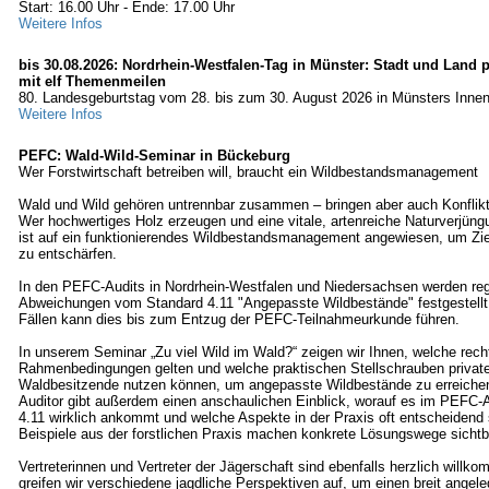
Start: 16.00 Uhr - Ende: 17.00 Uhr
Weitere Infos
bis 30.08.2026: Nordrhein-Westfalen-Tag in Münster: Stadt und Land p
mit elf Themenmeilen
80. Landesgeburtstag vom 28. bis zum 30. August 2026 in Münsters Innen
Weitere Infos
PEFC: Wald-Wild-Seminar in Bückeburg
Wer Forstwirtschaft betreiben will, braucht ein Wildbestandsmanagement
Wald und Wild gehören untrennbar zusammen – bringen aber auch Konfliktp
Wer hochwertiges Holz erzeugen und eine vitale, artenreiche Naturverjüng
ist auf ein funktionierendes Wildbestandsmanagement angewiesen, um Zielk
zu entschärfen.
In den PEFC-Audits in Nordrhein-Westfalen und Niedersachsen werden re
Abweichungen vom Standard 4.11 "Angepasste Wildbestände" festgestellt;
Fällen kann dies bis zum Entzug der PEFC-Teilnahmeurkunde führen.
In unserem Seminar „Zu viel Wild im Wald?“ zeigen wir Ihnen, welche rech
Rahmenbedingungen gelten und welche praktischen Stellschrauben priva
Waldbesitzende nutzen können, um angepasste Wildbestände zu erreichen
Auditor gibt außerdem einen anschaulichen Einblick, worauf es im PEFC‑A
4.11 wirklich ankommt und welche Aspekte in der Praxis oft entscheidend
Beispiele aus der forstlichen Praxis machen konkrete Lösungswege sichtb
Vertreterinnen und Vertreter der Jägerschaft sind ebenfalls herzlich wil
greifen wir verschiedene jagdliche Perspektiven auf, um einen breit angele