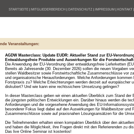
STARTSEITE
|
MITGLIEDERBEREICH
|
DATENSCHUTZ
|
IMPRESSUM
|
KONTAKT
nde Veranstaltungen:
AGDW Masterclass: Update EUDR: Aktueller Stand zur EU-Verordnun
Entwaldungsfreie Produkte und Auswirkungen für die Forstwirtschaft
Die Anwendung der EU-Verordnung über entwaldungsfreie Lieferketten (EU
Bereits ab Jahresende (30. Dezember 2026) sollen die neuen Vorgaben verb
stellen Waldbesitzer sowie Forstwirtschaftliche Zusammenschlüsse vor za
und organisatorische Herausforderungen. Welche Anforderungen kommen k
Forstpraxis zu? Welche Erleichterungen werden derzeit auf europäischer u
diskutiert? Und wie kann eine rechtssichere Umsetzung gelingen?
In dieser Masterclass geben wir einen aktuellen Überblick zum Stand de
die jüngsten politischen Entwicklungen ein. Darüber hinaus werden die te
Anforderungen und die vorgesehene Anwendung des EU-Informationssystem
besonderer Fokus liegt dabei auf den Auswirkungen für Waldbesitzer und F
Zusammenschlüsse sowie auf praxisnahen Lösungsansätzen für die Ums
Die Teilnehmenden erhalten einen kompakten Überblick über den aktuellen
und haben die Möglichkeit, ihre Fragen direkt mit den Referierenden zu dis
Das live Online Seminar ist kostenlos!