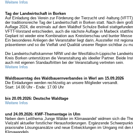
Weitere Infos
Tag der Landwirtschaft in Borken
Auf Einladung des Verein zur Förderung der Tierzucht und -haltung (VFTT)
der traditionsreiche Tag der Landwirtschaft in Borken statt. Nach dem groß
Auflage 2024, die erstmals auf dem Waldhof Schulze Beikel stattgefunden 
VFTT-Vorstand entschieden, auch die nächste Auflage in Marbeck stattfin
Geplant ist wieder eine Kombination aus Kreistierschau und bunter Messe 
Ein besonderes Anliegen der Veranstalter liegt darin, Aussteller mit region
präsentieren und so die Vielfalt und Qualität unserer Region sichtbar zu m
Die Landwirtschaftskammer NRW und der Westfälisch-Lippische Landwirt
Kreis Borken unterstützen die Veranstaltung als ideeller Partner. Beide Ins
auch mit eigenen Standauftritten bei der Veranstaltung vertreten sein.
Weitere Infos
Waldbauerntag des Waldbauernverbandes in Werl am 15.09.2026
Die Einladungen werden rechtzeitig an unsere Mitglieder versandt.
Start: 14.00 Uhr - Ende: 17.00 Uhr
bis 20.09.2026: Deutsche Waldtage
Weitere Infos
und 24.09.2026: KWF-Thementage in Ulm
Neben dem Leitthema ‚Junge Wälder im Klimawandel‘ widmen sich die Th
Vielzahl aktueller forstlicher Herausforderungen. Ergänzende Schwerpunkt
praxisnahe Lösungsansätze und neue Entwicklungen im Umgang mit den 
Klimawandels.