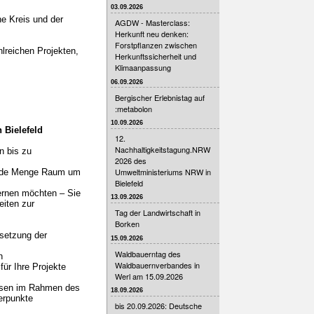
03.09.2026
he Kreis und der
AGDW - Masterclass:
Herkunft neu denken:
Forstpflanzen zwischen
lreichen Projekten,
Herkunftssicherheit und
Klimaanpassung
06.09.2026
Bergischer Erlebnistag auf
:metabolon
10.09.2026
 Bielefeld
12.
Nachhaltigkeitstagung.NRW
n bis zu
2026 des
Umweltministeriums NRW in
 jede Menge Raum um
Bielefeld
ernen möchten – Sie
13.09.2026
iten zur
Tag der Landwirtschaft in
Borken
setzung der
15.09.2026
Waldbauerntag des
n
Waldbauernverbandes in
für Ihre Projekte
Werl am 15.09.2026
essen im Rahmen des
18.09.2026
erpunkte
bis 20.09.2026: Deutsche