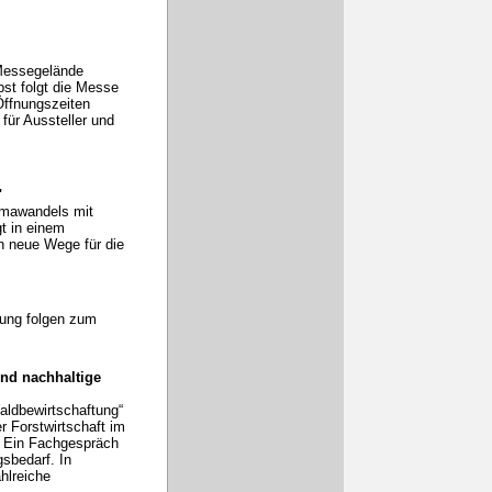
Messegelände
bst folgt die Messe
Öffnungszeiten
für Aussteller und
"
imawandels mit
t in einem
n neue Wege für die
tung folgen zum
nd nachhaltige
aldbewirtschaftung“
r Forstwirtschaft im
. Ein Fachgespräch
gsbedarf. In
hlreiche