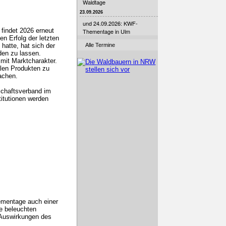
Waldtage
23.09.2026
und 24.09.2026: KWF-
 findet 2026 erneut
Thementage in Ulm
en Erfolg der letzten
hatte, hat sich der
Alle Termine
den zu lassen.
mit Marktcharakter.
alen Produkten zu
achen.
schaftsverband im
titutionen werden
ementage auch einer
e beleuchten
Auswirkungen des