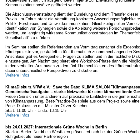
sozialwissenschaftlich ausgerichtete Projekte zur Entwicklung fundierter
Kommunikationsansätze gefördert wurden.
Die Abschlussveranstaltung dient der Bündelung und dem Transfer dieser 
Praxis. Im Fokus steht die Vermittlung konkreter Anwendungsmöglichkeite
Politik, Forstpraxis und Umweltkommunikation. Gleichzeitig sollen Vernetz
Identifikation von Synergien sowie die Ableitung weiteren Forschungsbedar
werden, um langfristig wirksame Kommunikationsstrategien im Themenfel
Gesellschaft“ zu stärken.
Im Seminar stellen die Referierenden am Vormittag zunächst die Ergebnis
Förderprojekte vor, gestaffelt in fünf thematisch zusammenhängenden Se
Anschluss gibt es Gelegenheit, Fragen zu stellen und in die fachliche Dis
einzusteigen. Am Nachmittag bietet eine Workshop-Phase dann die Möglic
in den vertieften Austausch zu den fünf Themenblöcken des Förderaufrufe
dabei unterschiedliche Perspektiven zu diskutieren.
Weitere Infos
KlimaDiskurs.NRW e.V.: Save the Date: KLIMA.SALON "Klimaanpassu
Gemeinschaftsaufgabe – starke Netzwerke für eine klimaresiliente Ge
Freuen Sie sich unter anderem auf praxisnahe Einblicke in die gemeinsch
von Klimaanpassung, Best-Practice-Beispiele aus dem Projekt sowie eine
Panel-Diskussion mit Minister Oliver Krischer.
Start: 11.00 Uhr - Ende: 13.15 Uhr
Weitere Infos
bis 24.01.2027: Internationale Grüne Woche in Berlin
Stark in Berlin: Nordrhein-Westfalen präsentiert sich bei der Grünen Woc
Ruhrgebiet als neuer Partnerregion