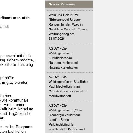
Neueste Meldungen
Wald und Holz NRW:
räsentieren sich
"Erfolgsmodell Urbane
Ranger: für den Wald in
stadt
Nordrhein-Westfalen" zum
Weltrangertag am
31.07.2026
AGDW - Die
Waldeigentümer:
otenzial mit sich.
Funktionierende
ung sichern möchte,
Nutzungsketten und
onflikte frühzeitig
Holzmärkte erhalten
AGDW - Die
gelmäßig
Waldeigentümer: Staatlicher
 in gravierenden
Pachtdeckel bricht mit
Grundsätzen der Sozialen
Marktwirtschaft
tlichen
te wie kommunale
. Ein externer
AGDW - Die
udit beim Kriterium
Waldeigentümer: „Ohne
 sind. Ergänzende
Bioenergie verliert das
ar.
Land“ – Breites
Verbändebündnis
lkommen. Im Programm
veröffentlicht Petition und
gten fachlichen