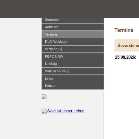
Startseite
Aktuelles
Termine
Termine
DLG-Waldtage
Bevorstehe
Verband [+]
PEFC NRW
25.08.2026:
NavLog
Wald in NRW [+]
Links
Kontakt