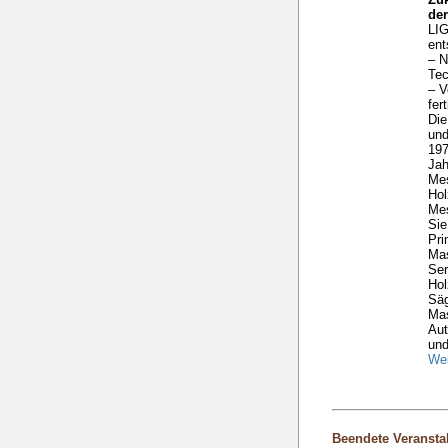
de
LIG
ent
– N
Tec
– V
fer
Die
und
197
Ja
Me
Hol
Mes
Sie
Pri
Mas
Ser
Hol
Säg
Ma
Aut
und
Wei
Beendete Veransta