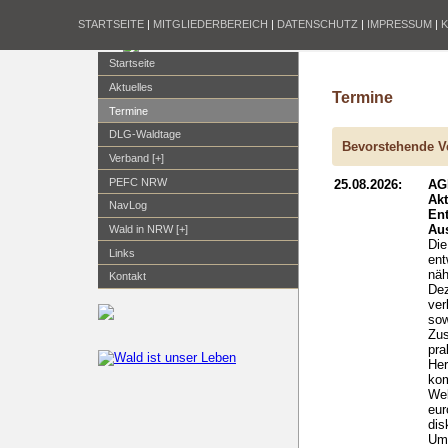
STARTSEITE
|
MITGLIEDERBEREICH
|
DATENSCHUTZ
|
IMPRESSUM
|
Startseite
Aktuelles
Termine
Termine
DLG-Waldtage
Bevorstehende V
Verband [+]
PEFC NRW
25.08.2026:
AG
Ak
NavLog
En
Aus
Wald in NRW [+]
Die
Links
ent
näh
Kontakt
Dez
ver
sow
Zus
pra
Her
kom
Wel
eur
dis
Um