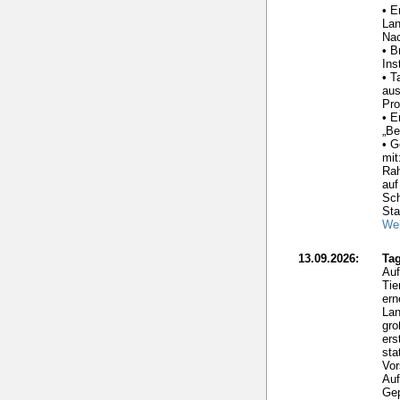
• E
La
Nac
• B
Ins
• T
aus
Pro
• E
„Be
• G
mit
Ra
auf
Sc
Sta
Wei
13.09.2026:
Tag
Auf
Tie
ern
Lan
gro
ers
sta
Vor
Auf
Gep