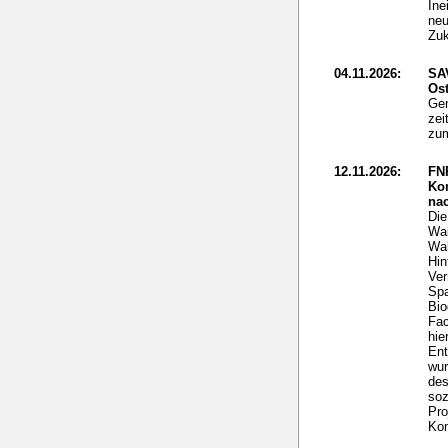
Ine
neu
Zuk
04.11.2026:
SA
Ost
Gen
zei
zum
12.11.2026:
FN
Ko
nac
Die
Wal
Wal
Hin
Ver
Spa
Bio
Fac
hie
Ent
wur
des
soz
Pro
Kom