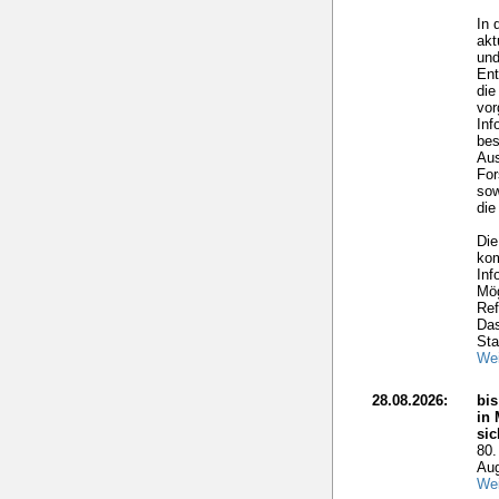
In 
akt
und
Ent
die
vo
Inf
bes
Aus
For
sow
die
Die
kom
Inf
Mög
Ref
Das
Sta
Wei
28.08.2026:
bis
in 
si
80.
Aug
Wei