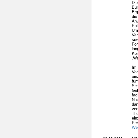
Die
Bün
Erg
die
Anw
Pol
Umw
Ver
sow
For
lan
Kom
„Wa
Im 
Vor
ein
fü
Ses
Gel
fac
Nac
dan
ver
The
ein
Per
Wei