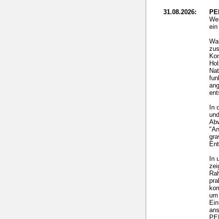
31.08.2026:
PE
Wer
ei
Wal
zus
Kon
Hol
Nat
fun
ang
ent
In 
und
Ab
"An
gra
Ent
In 
zei
Rah
pra
ko
um 
Ein
ans
PEF