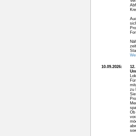
Ver
Abf
Kre
Auc
sic
Pro
For
Näh
zei
Sta
Wei
10.09.2026:
12
Um
Lok
Für
mit
zu 
Sie
Pro
Me
spa
Ob 
vor
möc
ab
sow