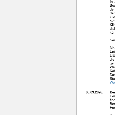
In 
Bed
der
der
Gle
akt
Kl
dis
kün
Sem
Mec
Un
LI
die
geh
Wer
Ra
Das
Sta
Wei
06.09.2026:
Ber
Der
fin
Ber
Hom