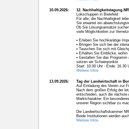
10.09.2026:
12. Nachhaltigkeitstagung.N
Lokschuppen in Bielefeld
Für alle, die Nachhaltigkeit le
Sie erwartet ein abwechslungs
Ob Sie Lösungsansätze suchen,
viele Möglichkeiten zur Vernetz
• Erleben Sie hochkarätige Im
• Bringen Sie sich bei der inte
• Tauschen Sie sich mit Gleichg
• Erhalten Sie Einblicke, wohi
• Gestalten Sie das Programm 
setzen wir Schwerpunkte
Start: 10.00 Uhr - Ende: 16.30 
Weitere Infos
13.09.2026:
Tag der Landwirtschaft in Bo
Auf Einladung des Verein zur Fö
Nach dem großen Erfolg der let
entschieden, auch die nächste 
Marktcharakter. Ein besonderes A
unserer Region sichtbar zu ma
Die Landwirtschaftskammer NRW 
Beide Institutionen werden auch
Weitere Infos