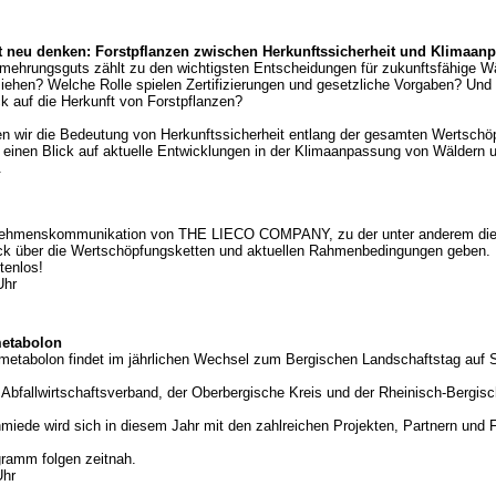
t neu denken: Forstpflanzen zwischen Herkunftssicherheit und Klimaan
rmehrungsguts zählt zu den wichtigsten Entscheidungen für zukunftsfähige Wä
iehen? Welche Rolle spielen Zertifizierungen und gesetzliche Vorgaben? Und
k auf die Herkunft von Forstpflanzen?
en wir die Bedeutung von Herkunftssicherheit entlang der gesamten Wertschöp
r einen Blick auf aktuelle Entwicklungen in der Klimaanpassung von Wäldern u
.
ternehmenskommunikation von THE LIECO COMPANY, zu der unter anderem di
lick über die Wertschöpfungsketten und aktuellen Rahmenbedingungen geben.
tenlos!
Uhr
metabolon
:metabolon findet im jährlichen Wechsel zum Bergischen Landschaftstag auf 
 Abfallwirtschaftsverband, der Oberbergische Kreis und der Rheinisch-Bergisc
hmiede wird sich in diesem Jahr mit den zahlreichen Projekten, Partnern und
ramm folgen zeitnah.
Uhr