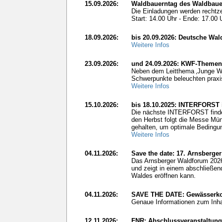
15.09.2026:
Waldbauerntag des Waldbauer
Die Einladungen werden rechtzei
Start: 14.00 Uhr - Ende: 17.00 
18.09.2026:
bis 20.09.2026: Deutsche Wal
Weitere Infos
23.09.2026:
und 24.09.2026: KWF-Themen
Neben dem Leitthema ‚Junge Wäl
Schwerpunkte beleuchten prax
Weitere Infos
15.10.2026:
bis 18.10.2025: INTERFORST
Die nächste INTERFORST findet 
den Herbst folgt die Messe Mün
gehalten, um optimale Bedingun
Weitere Infos
04.11.2026:
Save the date: 17. Arnsberge
Das Arnsberger Waldforum 2026
und zeigt in einem abschließen
Waldes eröffnen kann.
04.11.2026:
SAVE THE DATE: Gewässerkon
Genaue Informationen zum Inhal
12.11.2026:
FNR: Abschlussveranstaltung