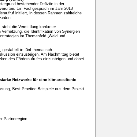
tergrund bestehender Defizite in der
 verorten. Ein Fachgespräch im Jahr 2018
eraufruf initiiert, in dessen Rahmen zahlreiche
wurden.
steht die Vermittlung konkreter
Vernetzung, die Identifikation von Synergien
nsstrategien im Themenfeld „Wald und
 gestaffelt in fünf thematisch
skussion einzusteigen. Am Nachmittag bietet
cken des Förderaufrufes einzusteigen und dabei
rke Netzwerke für eine klimaresiliente
ssung, Best-Practice-Beispiele aus dem Projekt
er Partnerregion