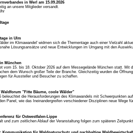
nverbandes in Werl am 15.09.2026
tig an unsere Mitglieder versandt.
Uhr
dtage
tage in Ulm
der im Klimawandel‘ widmen sich die Thementage auch einer Vielzahl aktuel
isnahe Lösungsansätze und neue Entwicklungen im Umgang mit den Auswirk
 in München
vom 15. bis 18. Oktober 2026 auf dem Messegelände München statt. Mit der 
chen dem Wunsch großer Teile der Branche. Gleichzeitig wurden die Öffnungs
gen für Aussteller und Besucher zu schaffen.
r Waldforum "Fitte Bäume, coole Wälder"
 beleuchtet die Herausforderungen des Klimawandels mit Schwerpunkten au
den Panel, wie das Ineinandergreifen verschiedener Disziplinen neue Wege fü
ferenz für Ostwestfalen-Lippe
t und zum zeitlichen Ablauf der Veranstaltung folgen zum späteren Zeitpunkt
: Kommunikation für Waldnaturschutz und nachhaltige Waldbewirtschaft