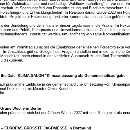
on für Waldnaturschutz und nachhaltige Waldbewirtschaftung“ ist vor dem Hin
wirtschaft im Spannungsfeld von Rohstoffnutzung und Biodiversitätsschutz zu
hen Forschungs- und Entwicklungsbedarf. In Reaktion darauf wurde 2020 ein Förd
chtete Projekte zur Entwicklung fundierter Kommunikationsansätze gefördert 
nt der Bündelung und dem Transfer dieser Ergebnisse in die Praxis. Im Fokus 
teure aus Politik, Forstpraxis und Umweltkommunikation. Gleichzeitig sollen 
orschungsbedarfs unterstützt werden, um langfristig wirksame Kommunikatio
enden am Vormittag zunächst die Ergebnisse der einzelnen Förderprojekte vor,
 Anschluss gibt es Gelegenheit, Fragen zu stellen und in die fachliche Di
öglichkeit, noch einmal in den vertieften Austausch zu den fünf Themenblö
u diskutieren.
 the Date: KLIMA.SALON "Klimaanpassung als Gemeinschaftsaufgabe – sta
auf praxisnahe Einblicke in die gemeinschaftliche Umsetzung von Klimaanpa
el-Diskussion mit Minister Oliver Krischer.
Uhr
e Grüne Woche in Berlin
falen präsentiert sich bei der Grünen Woche 2027 mit dem Ruhrgebiet als neu
UND – EUROPAS GRÖSSTE JAGDMESSE in Dortmund