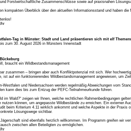
 und Forstwirtschaftliche Zusammenschlüsse sowie auf praxisnahen Lösungs
en kompakten Überblick über den aktuellen Informationsstand und haben die Mö
tenlos!
Uhr
stfalen-Tag in Münster: Stadt und Land präsentieren sich mit elf Theme
bis zum 30. August 2026 in Münsters Innenstadt
 Bückeburg
will, braucht ein Wildbestandsmanagement
ar zusammen – bringen aber auch Konfliktpotenzial mit sich. Wer hochwertige
, ist auf ein funktionierendes Wildbestandsmanagement angewiesen, um Zielko
in-Westfalen und Niedersachsen werden regelmäßig Abweichungen vom Stand
Fällen kann dies bis zum Entzug der PEFC-Teilnahmeurkunde führen.
ld im Wald?“ zeigen wir Ihnen, welche rechtlichen Rahmenbedingungen gelten
nutzen können, um angepasste Wildbestände zu erreichen. Ein externer Audi
dit beim Kriterium 4.11 wirklich ankommt und welche Aspekte in der Praxis o
konkrete Lösungswege sichtbar.
r Jägerschaft sind ebenfalls herzlich willkommen. Im Programm greifen wir ve
tausch zwischen allen Beteiligten zu ermöglichen.
Uhr