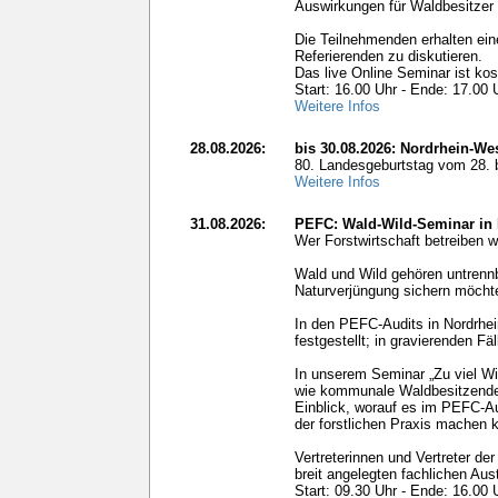
Auswirkungen für Waldbesitzer
Die Teilnehmenden erhalten ein
Referierenden zu diskutieren.
Das live Online Seminar ist kos
Start: 16.00 Uhr - Ende: 17.00 
Weitere Infos
28.08.2026:
bis 30.08.2026: Nordrhein-We
80. Landesgeburtstag vom 28. 
Weitere Infos
31.08.2026:
PEFC: Wald-Wild-Seminar in
Wer Forstwirtschaft betreiben 
Wald und Wild gehören untrennb
Naturverjüngung sichern möchte
In den PEFC-Audits in Nordrhe
festgestellt; in gravierenden 
In unserem Seminar „Zu viel Wi
wie kommunale Waldbesitzende 
Einblick, worauf es im PEFC‑Au
der forstlichen Praxis machen 
Vertreterinnen und Vertreter de
breit angelegten fachlichen Aus
Start: 09.30 Uhr - Ende: 16.00 