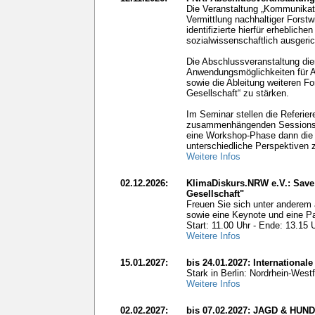
Die Veranstaltung „Kommunikati
Vermittlung nachhaltiger Forst
identifizierte hierfür erheblic
sozialwissenschaftlich ausgeri
Die Abschlussveranstaltung die
Anwendungsmöglichkeiten für Ak
sowie die Ableitung weiteren F
Gesellschaft“ zu stärken.
Im Seminar stellen die Referier
zusammenhängenden Sessions. Im
eine Workshop-Phase dann die M
unterschiedliche Perspektiven z
Weitere Infos
02.12.2026:
KlimaDiskurs.NRW e.V.: Save
Gesellschaft"
Freuen Sie sich unter anderem 
sowie eine Keynote und eine Pan
Start: 11.00 Uhr - Ende: 13.15 
Weitere Infos
15.01.2027:
bis 24.01.2027: International
Stark in Berlin: Nordrhein-West
Weitere Infos
02.02.2027:
bis 07.02.2027: JAGD & H