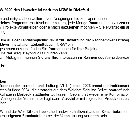
RW 2026 des Umweltministeriums NRW in Bielefeld
ben und mitgestalten wollen – von Neugierigen bis zu Expert:innen.
reiches Programm mit frischen Impulsen, jede Menge Raum um sich zu vernet
 Projekte vorantreiben oder einfach dazulernen möchten – Sie erwartet ei
ung:
pulse aus der Landesregierung NRW zur Umsetzung der Nachhaltigkeitsstrat
raktiven Installation „Zukunftsbaum.NRW“ ein
esinnten aus und finden Sie Partner:innen für Ihre Projekte
n uns der Weg „Beyond 2030“ führen kann
am Mittag mit: nennen Sie uns Ihre Interessen im Rahmen des Anmeldeproz
Uhr
rken
rderung der Tierzucht und -haltung (VFTT) findet 2026 erneut der traditionsrei
zten Auflage 2024, die erstmals auf dem Waldhof Schulze Beikel stattgefunde
Auflage in Marbeck stattfinden zu lassen. Geplant ist wieder eine Kombinatio
nliegen der Veranstalter liegt darin, Aussteller mit regionalen Produkten zu p
chen.
und der Westfälisch-Lippische Landwirtschaftsverband im Kreis Borken unters
 mit eigenen Standauftritten bei der Veranstaltung vertreten sein.