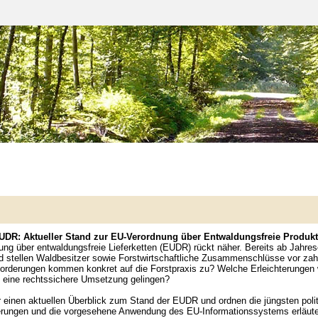
DR: Aktueller Stand zur EU-Verordnung über Entwaldungsfreie Produkte
g über entwaldungsfreie Lieferketten (EUDR) rückt näher. Bereits ab Jahre
nd stellen Waldbesitzer sowie Forstwirtschaftliche Zusammenschlüsse vor zahl
rderungen kommen konkret auf die Forstpraxis zu? Welche Erleichterungen w
n eine rechtssichere Umsetzung gelingen?
r einen aktuellen Überblick zum Stand der EUDR und ordnen die jüngsten poli
erungen und die vorgesehene Anwendung des EU-Informationssystems erläutert