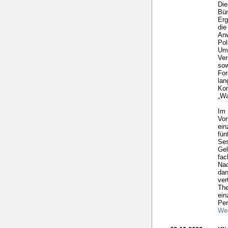
Die
Bün
Erg
die
Anw
Pol
Umw
Ver
sow
For
lan
Kom
„Wa
Im 
Vor
ein
fü
Ses
Gel
fac
Nac
dan
ver
The
ein
Per
Wei