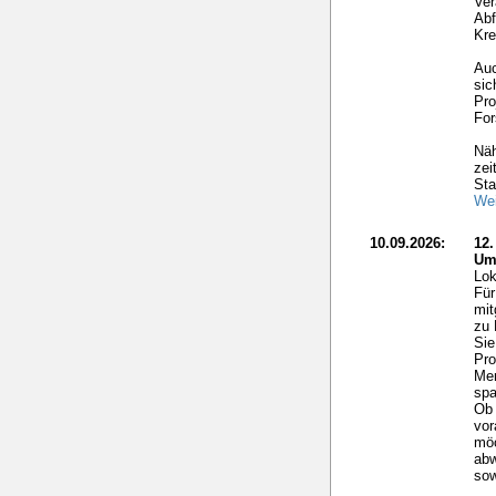
Ver
Abf
Kre
Auc
sic
Pro
For
Näh
zei
Sta
Wei
10.09.2026:
12
Um
Lok
Für
mit
zu 
Sie
Pro
Me
spa
Ob 
vor
möc
ab
sow