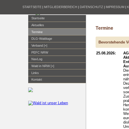
STARTSEITE
|
MITGLIEDERBEREICH
|
DATENSCHUTZ
|
IMPRESSUM
|
Startseite
Aktuelles
Termine
Termine
DLG-Waldtage
Bevorstehende V
Verband [+]
PEFC NRW
25.08.2026:
AG
Ak
NavLog
En
Aus
Wald in NRW [+]
Die
Links
ent
näh
Kontakt
Dez
ver
sow
Zus
pra
Her
kom
Wel
eur
dis
Um