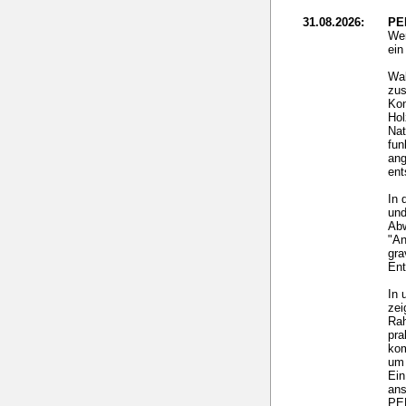
31.08.2026:
PE
Wer
ei
Wal
zus
Kon
Hol
Nat
fun
ang
ent
In 
und
Ab
"An
gra
Ent
In 
zei
Rah
pra
ko
um 
Ein
ans
PEF