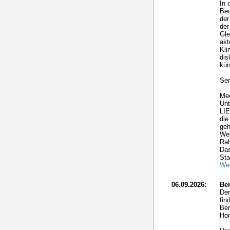
In 
Bed
der
der
Gle
akt
Kl
dis
kün
Sem
Mec
Un
LI
die
geh
Wer
Ra
Das
Sta
Wei
06.09.2026:
Ber
Der
fin
Ber
Hom