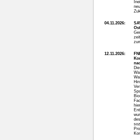
Ine
neu
Zuk
04.11.2026:
SA
Ost
Gen
zei
zum
12.11.2026:
FN
Ko
nac
Die
Wal
Wal
Hin
Ver
Spa
Bio
Fac
hie
Ent
wur
des
soz
Pro
Kom