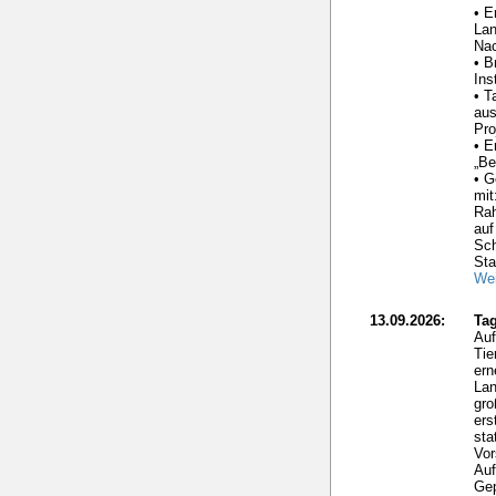
• E
La
Nac
• B
Ins
• T
aus
Pro
• E
„Be
• G
mit
Ra
auf
Sc
Sta
Wei
13.09.2026:
Tag
Auf
Tie
ern
Lan
gro
ers
sta
Vor
Auf
Gep