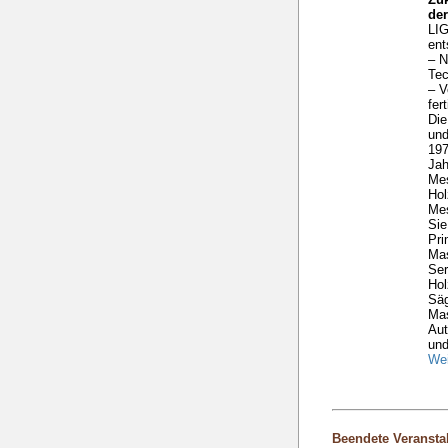
de
LIG
ent
– N
Tec
– V
fer
Die
und
197
Ja
Me
Hol
Mes
Sie
Pri
Mas
Ser
Hol
Säg
Ma
Aut
und
Wei
Beendete Veransta