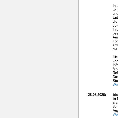
In 
akt
und
Ent
die
vo
Inf
bes
Aus
For
sow
die
Die
kom
Inf
Mög
Ref
Das
Sta
Wei
28.08.2026:
bis
in 
si
80.
Aug
Wei