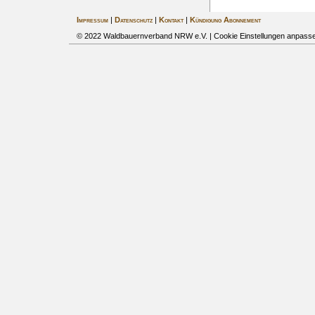
Impressum
|
Datenschutz
|
Kontakt
|
Kündigung Abonnement
© 2022 Waldbauernverband NRW e.V. |
Cookie Einstellungen anpass