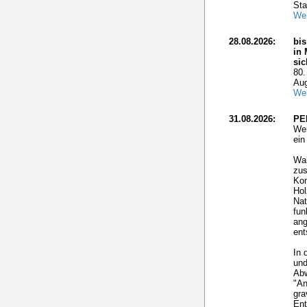
Sta
Wei
28.08.2026:
bis
in 
si
80.
Aug
Wei
31.08.2026:
PE
Wer
ei
Wal
zus
Kon
Hol
Nat
fun
ang
ent
In 
und
Ab
"An
gra
Ent