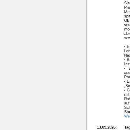
Sie
Pro
Me
spa
Ob 
vor
möc
ab
sow
• E
La
Nac
• B
Ins
• T
aus
Pro
• E
„Be
• G
mit
Ra
auf
Sc
Sta
Wei
13.09.2026:
Tag