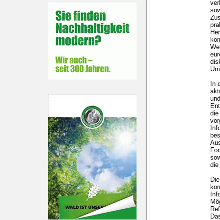
ver
sow
Zus
pra
Her
kom
Wel
eur
dis
Um
In 
akt
und
Ent
die
vo
Inf
bes
Aus
For
sow
die
Die
kom
Inf
Mög
Ref
Das