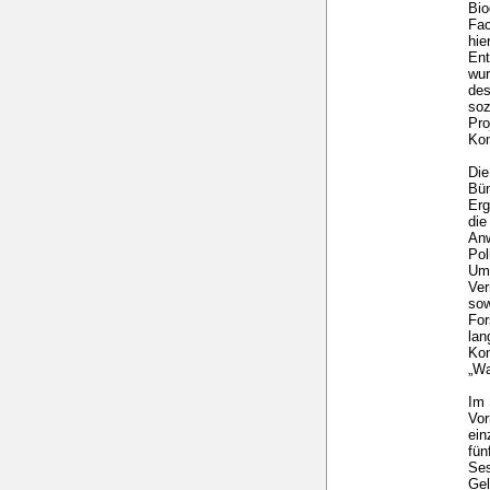
Bio
Fac
hie
Ent
wur
des
soz
Pro
Kom
Die
Bün
Erg
die
Anw
Pol
Umw
Ver
sow
For
lan
Kom
„Wa
Im 
Vor
ein
fü
Ses
Gel