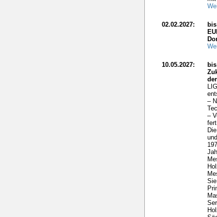
Wei
02.02.2027:
bi
EU
Do
Wei
10.05.2027:
bis
Zuk
de
LIG
ent
– N
Tec
– V
fer
Die
und
197
Ja
Me
Hol
Mes
Sie
Pri
Mas
Ser
Hol