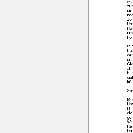
wic
zuk
die
nac
Zer
Und
Her
uns
For
In 
Bed
der
der
Gle
akt
Kl
dis
kün
Sem
Mec
Un
LI
die
geh
Wer
Ra
Das