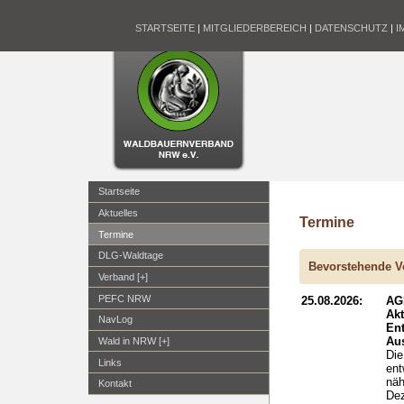
STARTSEITE
|
MITGLIEDERBEREICH
|
DATENSCHUTZ
|
I
Startseite
Aktuelles
Termine
Termine
DLG-Waldtage
Bevorstehende V
Verband [+]
PEFC NRW
25.08.2026:
AG
Ak
NavLog
En
Aus
Wald in NRW [+]
Die
Links
ent
näh
Kontakt
Dez