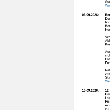
Sta
Wei
06.09.2026:
Ber
Der
fin
Ber
Hom
Ver
Abf
Kre
Auc
sic
Pro
For
Näh
zei
Sta
Wei
10.09.2026:
12
Um
Lok
Für
mit
zu 