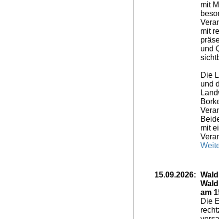
mit M
beso
Veran
mit r
präse
und Q
sicht
Die 
und d
Landw
Borke
Veran
Beide
mit e
Veran
Weite
15.09.2026:
Wald
Wald
am 1
Die 
recht
versa