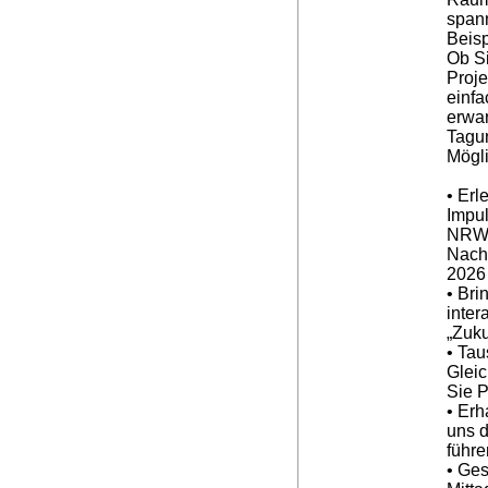
span
Beisp
Ob S
Proje
einfa
erwar
Tagu
Mögli
• Erl
Impu
NRW 
Nach
2026
• Bri
inter
„Zuk
• Tau
Gleic
Sie P
• Erh
uns 
führ
• Ge