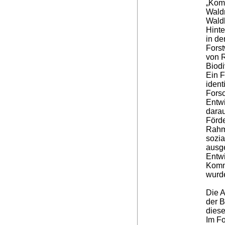
„Kom
Wald
Waldb
Hinte
in de
Forst
von 
Biodi
Ein 
ident
Fors
Entwi
darau
Förde
Rahm
sozia
ausge
Entwi
Komm
wurd
Die A
der 
diese
Im Fo