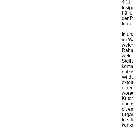
4.11
festg
Fälle
der 
führe
In un
im Wa
welch
Rahm
welc
Stell
komm
nutz
Wildb
exter
einen
wora
Krite
und w
oft e
Ergä
forst
konkr