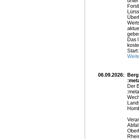
unter
Fors
Lürss
Überb
Wert
aktu
gebe
Das l
koste
Start
Weite
06.09.2026:
Berg
:met
Der B
:meta
Wech
Lands
Hombu
Veran
Abfal
Oberb
Rhein