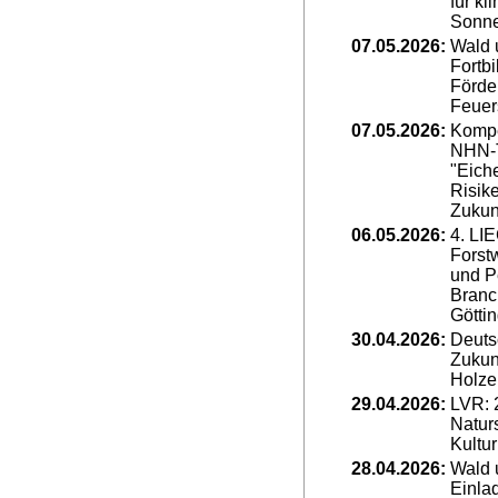
für kl
Sonne
07.05.2026:
Wald 
Fortb
Förde
Feuer
07.05.2026:
Kompe
NHN-
"Eiche
Risik
Zukun
06.05.2026:
4. LI
Forst
und P
Branc
Götti
30.04.2026:
Deutsc
Zukun
Holze
29.04.2026:
LVR: 
Natur
Kultu
28.04.2026:
Wald 
Einla