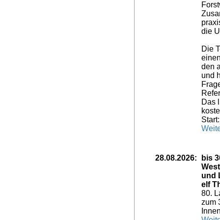
Forst
Zusa
prax
die 
Die 
eine
den a
und h
Frage
Refer
Das l
koste
Start
Weite
28.08.2026:
bis 
West
und 
elf 
80. L
zum 3
Innen
Weite