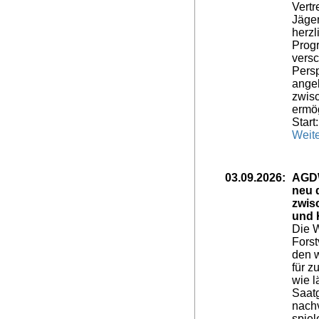
Vertr
Jäger
herzl
Progr
versc
Persp
angel
zwisc
ermö
Start
Weite
03.09.2026:
AGDW
neu 
zwis
und 
Die W
Forst
den 
für z
wie l
Saat
nach
spiel