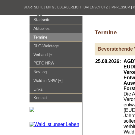
STARTSEITE
|
MITGLIEDERBEREICH
|
DATENSCHUTZ
|
IMPRESSUM
|
Startseite
Aktuelles
Termine
Termine
DLG-Waldtage
Bevorstehende 
Verband [+]
25.08.2026:
AGDW
PEFC NRW
EUDR
Vero
NavLog
Entw
Wald in NRW [+]
Ausw
Forst
Links
Die 
Kontakt
Vero
entwa
(EUDR
Jahr
soll
verbi
Wald