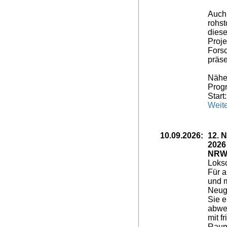
Auch 
rohst
diese
Proje
Fors
präse
Nähe
Progr
Start
Weite
10.09.2026:
12. 
2026
NRW 
Loksc
Für a
und m
Neugi
Sie e
abwe
mit f
Raum