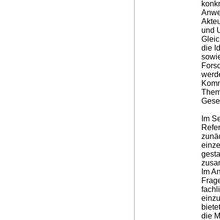
konkr
Anwe
Akteu
und 
Gleic
die I
sowie
Forsc
werde
Komm
Them
Gesel
Im Se
Refe
zunäc
einze
gesta
zusa
Im An
Frage
fachl
einz
biet
die M