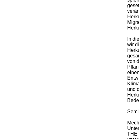
gese
verä
Herku
Migra
Herku
In di
wir d
Herku
gesa
von d
Pflan
einen
Entwi
Klim
und d
Herku
Bede
Semi
Mecht
Unte
THE 