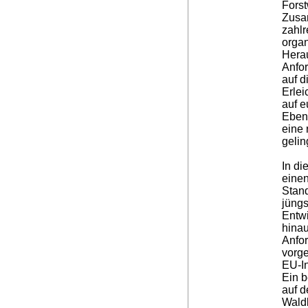
Forst
Zusa
zahlr
organ
Hera
Anfo
auf d
Erlei
auf e
Ebene
eine
geli
In di
einen
Stan
jüngs
Entwi
hina
Anfo
vorg
EU-In
Ein b
auf d
Wald