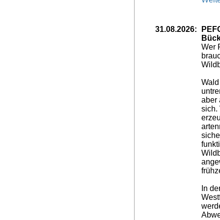
31.08.2026:
PEFC
Bück
Wer F
brauc
Wild
Wald
untr
aber 
sich.
erzeu
arten
siche
funkt
Wild
angew
frühz
In de
West
werd
Abwe