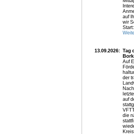
Mitta
Inte
Anme
auf 
wir 
Start
Weite
13.09.2026:
Tag 
Bork
Auf E
Förde
haltu
der t
Landw
Nach
letzt
auf 
statt
VFTT
die n
statt
wied
Kreis