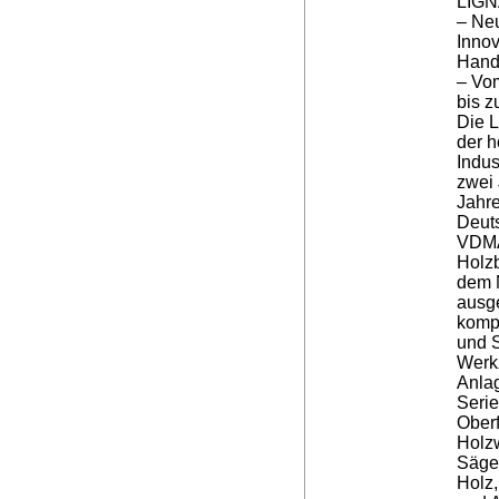
LIG
– Neu
Innov
Hand
– Vo
bis z
Die L
der h
Indus
zwei
Jahr
Deut
VDM
Holz
dem 
ausge
kompl
und S
Werk
Anlag
Serie
Oberf
Holzw
Säge
Holz