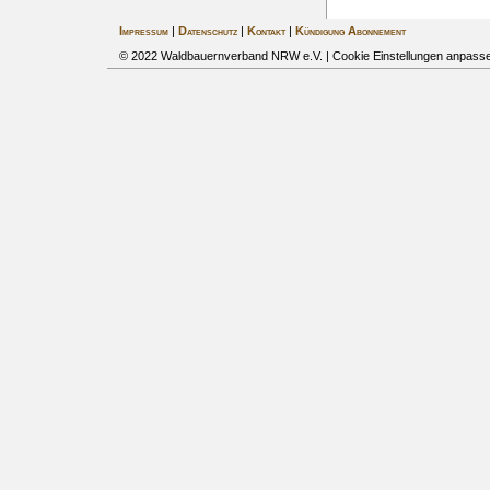
Impressum
|
Datenschutz
|
Kontakt
|
Kündigung Abonnement
© 2022 Waldbauernverband NRW e.V. |
Cookie Einstellungen anpass