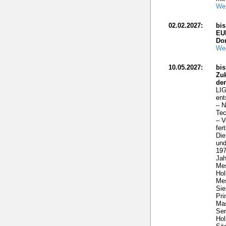
Wei
02.02.2027:
bi
EU
Do
Wei
10.05.2027:
bis
Zuk
de
LIG
ent
– N
Tec
– V
fer
Die
und
197
Ja
Me
Hol
Mes
Sie
Pri
Mas
Ser
Hol