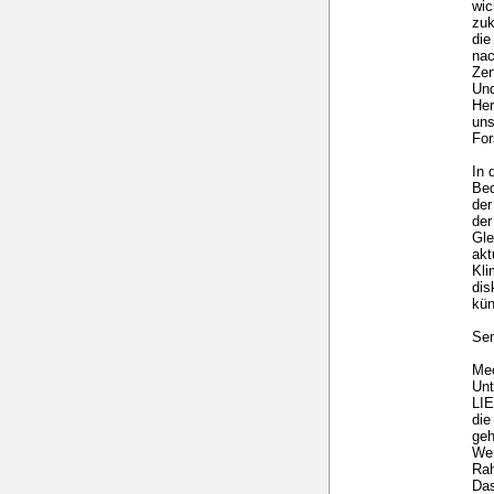
wic
zuk
die
nac
Zer
Und
Her
uns
For
In 
Bed
der
der
Gle
akt
Kl
dis
kün
Sem
Mec
Un
LI
die
geh
Wer
Ra
Das