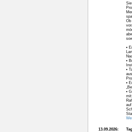
Sie
Pro
Me
spa
Ob 
vor
möc
ab
sow
• E
La
Nac
• B
Ins
• T
aus
Pro
• E
„Be
• G
mit
Ra
auf
Sc
Sta
Wei
13.09.2026:
Tag