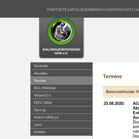
STARTSEITE
|
MITGLIEDERBEREICH
|
DATENSCHUTZ
|
I
Startseite
Aktuelles
Termine
Termine
DLG-Waldtage
Bevorstehende V
Verband [+]
PEFC NRW
25.08.2026:
AG
Ak
NavLog
En
Aus
Wald in NRW [+]
Die
Links
ent
näh
Kontakt
Dez