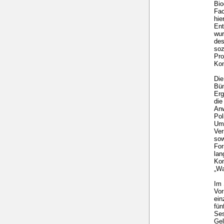
Bio
Fac
hie
Ent
wur
des
soz
Pro
Kom
Die
Bün
Erg
die
Anw
Pol
Umw
Ver
sow
For
lan
Kom
„Wa
Im 
Vor
ein
fü
Ses
Gel