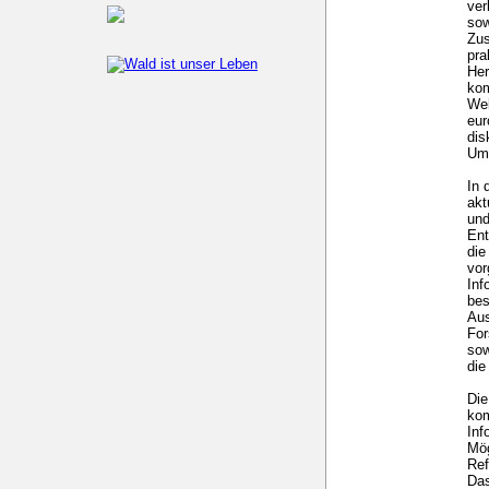
ver
sow
Zus
pra
Her
kom
Wel
eur
dis
Um
In 
akt
und
Ent
die
vo
Inf
bes
Aus
For
sow
die
Die
kom
Inf
Mög
Ref
Das