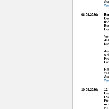
Sta
Wei
06.09.2026:
Ber
Der
fin
Ber
Hom
Ver
Abf
Kre
Auc
sic
Pro
For
Näh
zei
Sta
Wei
10.09.2026:
12
Um
Lok
Für
mit
zu 