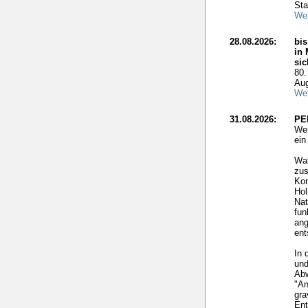
Sta
Wei
28.08.2026:
bis
in 
si
80.
Aug
Wei
31.08.2026:
PE
Wer
ei
Wal
zus
Kon
Hol
Nat
fun
ang
ent
In 
und
Ab
"An
gra
Ent