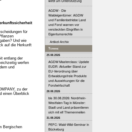
wirbt um Unterstützung
AGDW - Die
Waldeigentümer: AGDW
und Familienbetriebe Land
rkunftssicherheit
und Forst warnen vor
versteckten Eingriffen in
tscheidungen für
Eigentumsrechte
Pflanzen
rgaben? Und wie
Artikel-Archiv
ck auf die Herkunft
Termine
25.08.2026
t entlang der
AGDW Masterclass: Update
eichzeitig werfen
EUDR: Aktueller Stand zur
ldern und
EU-Verordnung über
Entwaldungsfreie Produkte
und Auswirkungen für die
Forstwirtschaft
COMPANY, zu der
28.08.2026
d einen Überblick
bis 30.08.2026: Nordrhein-
Westfalen-Tag in Münster:
Stadt und Land präsentieren
sich mit elf Themenmeilen
31.08.2026
PEFC: Wald-Wild-Seminar in
um Bergischen
Bückeburg