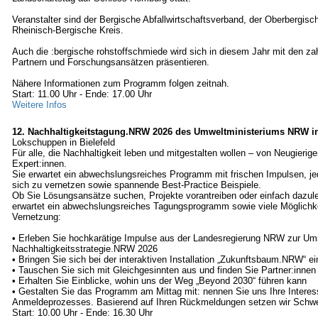
Veranstalter sind der Bergische Abfallwirtschaftsverband, der Oberbergisc
Rheinisch-Bergische Kreis.
Auch die :bergische rohstoffschmiede wird sich in diesem Jahr mit den zah
Partnern und Forschungsansätzen präsentieren.
Nähere Informationen zum Programm folgen zeitnah.
Start: 11.00 Uhr - Ende: 17.00 Uhr
Weitere Infos
12. Nachhaltigkeitstagung.NRW 2026 des Umweltministeriums NRW in
Lokschuppen in Bielefeld
Für alle, die Nachhaltigkeit leben und mitgestalten wollen – von Neugierige
Expert:innen.
Sie erwartet ein abwechslungsreiches Programm mit frischen Impulsen,
sich zu vernetzen sowie spannende Best-Practice Beispiele.
Ob Sie Lösungsansätze suchen, Projekte vorantreiben oder einfach dazul
erwartet ein abwechslungsreiches Tagungsprogramm sowie viele Möglichke
Vernetzung:
• Erleben Sie hochkarätige Impulse aus der Landesregierung NRW zur Um
Nachhaltigkeitsstrategie.NRW 2026
• Bringen Sie sich bei der interaktiven Installation „Zukunftsbaum.NRW“ ei
• Tauschen Sie sich mit Gleichgesinnten aus und finden Sie Partner:innen 
• Erhalten Sie Einblicke, wohin uns der Weg „Beyond 2030“ führen kann
• Gestalten Sie das Programm am Mittag mit: nennen Sie uns Ihre Inter
Anmeldeprozesses. Basierend auf Ihren Rückmeldungen setzen wir Schw
Start: 10.00 Uhr - Ende: 16.30 Uhr