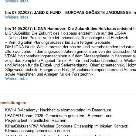
Weitere Infos
bis 07.02.2027: JAGD & HUND – EUROPAS GRÖSSTE JAGDMESSE in
Weitere Infos
bis 14.05.2027: LIGNA Hannover: Die Zukunft des Holzbaus entsteht l
LIGNA.Builds: Die Zukunft des Holzbaus entsteht live auf der LIGNA
– Neues Live-Projekt verbindet Innovation, Technologie und Handwerk
– Vom digitalen Planungsprozess bis zum fertigen Gebäude
Die LIGNA ist die Weltleitmesse der holzbe- und -verarbeitenden Industrie 
alle zwei Jahre in den ungeraden Jahren gemeinsam von der Deutschen 
VDMA Holzbearbeitungsmaschinen auf dem Messegelände in Hannover aus
zeigt das komplette Angebot für die Primär- und Sekundärindustrie: Werk
und Anlagen für die Einzel- und Serienfertigung, Oberflächentechnik, Holzw
Sägewerkstechnik, Energie aus Holz, Maschinenkomponenten und Automa
sowie Maschinen und Anlagen für die Forsttechnik.
Weitere Infos
anstaltungen:
KWH4.0-Academy: Nachhaltigkeitsmonitoring im Datenraum
LEADER-Forum 2026: Gemeinsam gestalten - Ehrenamt und
Projektarbeit in ländlichen Räumen
KlimaDiskursNRW: Webinar Corporate Citizenship im lokalen Kontext:
Klimaanpassung gemeinsam denken