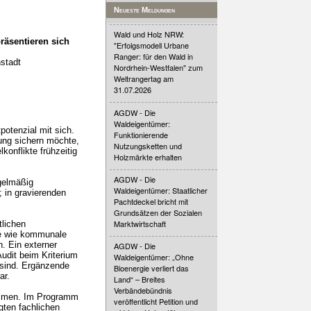
Neueste Meldungen
Wald und Holz NRW:
räsentieren sich
"Erfolgsmodell Urbane
Ranger: für den Wald in
stadt
Nordrhein-Westfalen" zum
Weltrangertag am
31.07.2026
AGDW - Die
Waldeigentümer:
otenzial mit sich.
Funktionierende
ung sichern möchte,
Nutzungsketten und
onflikte frühzeitig
Holzmärkte erhalten
AGDW - Die
gelmäßig
Waldeigentümer: Staatlicher
 in gravierenden
Pachtdeckel bricht mit
Grundsätzen der Sozialen
Marktwirtschaft
tlichen
te wie kommunale
. Ein externer
AGDW - Die
udit beim Kriterium
Waldeigentümer: „Ohne
 sind. Ergänzende
Bioenergie verliert das
ar.
Land“ – Breites
Verbändebündnis
lkommen. Im Programm
veröffentlicht Petition und
gten fachlichen