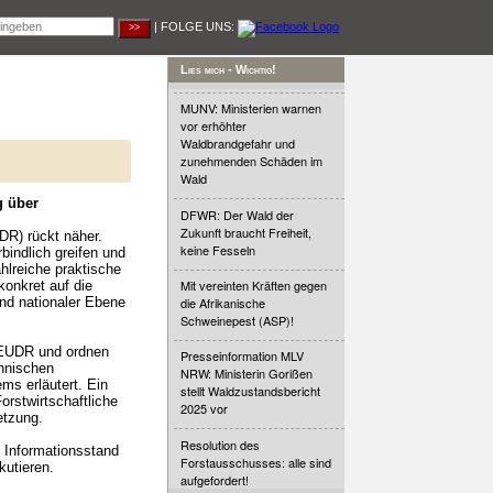
| FOLGE UNS:
Lies mich - Wichtig!
MUNV: Ministerien warnen
vor erhöhter
Waldbrandgefahr und
zunehmenden Schäden im
Wald
g über
DFWR: Der Wald der
Zukunft braucht Freiheit,
DR) rückt näher.
keine Fesseln
indlich greifen und
hlreiche praktische
Mit vereinten Kräften gegen
onkret auf die
nd nationaler Ebene
die Afrikanische
Schweinepest (ASP)!
r EUDR und ordnen
Presseinformation MLV
chnischen
NRW: Ministerin Gorißen
s erläutert. Ein
stellt Waldzustandsbericht
orstwirtschaftliche
2025 vor
etzung.
Resolution des
 Informationsstand
Forstausschusses: alle sind
kutieren.
aufgefordert!