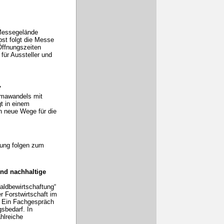
Messegelände
bst folgt die Messe
Öffnungszeiten
für Aussteller und
"
imawandels mit
t in einem
n neue Wege für die
tung folgen zum
nd nachhaltige
aldbewirtschaftung“
r Forstwirtschaft im
. Ein Fachgespräch
gsbedarf. In
hlreiche