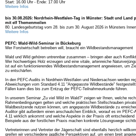
Start: 16.00 Uhr - Ende: 17.00 Uhr
Weitere Infos
bis 30.08.2026: Nordrhein-Westfalen-Tag in Münster: Stadt und Land p
mit elf Themenmeilen
80. Landesgeburtstag vom 28. bis zum 30. August 2026 in Münsters Innen
Weitere Infos
PEFC: Wald-Wild-Seminar in Bückeburg
Wer Forstwirtschaft betreiben will, braucht ein Wildbestandsmanagement
Wald und Wild gehören untrennbar zusammen – bringen aber auch Konfliktp
Wer hochwertiges Holz erzeugen und eine vitale, artenreiche Naturverjüng
ist auf ein funktionierendes Wildbestandsmanagement angewiesen, um Zielk
zu entschärfen.
In den PEFC-Audits in Nordrhein-Westfalen und Niedersachsen werden re
Abweichungen vom Standard 4.11 "Angepasste Wildbestände" festgestellt;
Fällen kann dies bis zum Entzug der PEFC-Teilnahmeurkunde führen.
In unserem Seminar „Zu viel Wild im Wald?“ zeigen wir Ihnen, welche rech
Rahmenbedingungen gelten und welche praktischen Stellschrauben priva
Waldbesitzende nutzen können, um angepasste Wildbestände zu erreichen
Auditor gibt außerdem einen anschaulichen Einblick, worauf es im PEFC‑A
4.11 wirklich ankommt und welche Aspekte in der Praxis oft entscheidend
Beispiele aus der forstlichen Praxis machen konkrete Lösungswege sichtb
Vertreterinnen und Vertreter der Jägerschaft sind ebenfalls herzlich wil
greifen wir verschiedene jagdliche Perspektiven auf, um einen breit angele