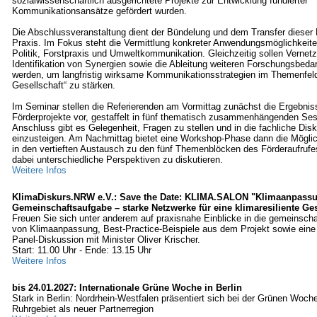
sozialwissenschaftlich ausgerichtete Projekte zur Entwicklung fundierter
Kommunikationsansätze gefördert wurden.
Die Abschlussveranstaltung dient der Bündelung und dem Transfer dieser 
Praxis. Im Fokus steht die Vermittlung konkreter Anwendungsmöglichkeite
Politik, Forstpraxis und Umweltkommunikation. Gleichzeitig sollen Vernetz
Identifikation von Synergien sowie die Ableitung weiteren Forschungsbedar
werden, um langfristig wirksame Kommunikationsstrategien im Themenfel
Gesellschaft“ zu stärken.
Im Seminar stellen die Referierenden am Vormittag zunächst die Ergebnis
Förderprojekte vor, gestaffelt in fünf thematisch zusammenhängenden Se
Anschluss gibt es Gelegenheit, Fragen zu stellen und in die fachliche Dis
einzusteigen. Am Nachmittag bietet eine Workshop-Phase dann die Möglic
in den vertieften Austausch zu den fünf Themenblöcken des Förderaufrufe
dabei unterschiedliche Perspektiven zu diskutieren.
Weitere Infos
KlimaDiskurs.NRW e.V.: Save the Date: KLIMA.SALON "Klimaanpassu
Gemeinschaftsaufgabe – starke Netzwerke für eine klimaresiliente Ge
Freuen Sie sich unter anderem auf praxisnahe Einblicke in die gemeinsch
von Klimaanpassung, Best-Practice-Beispiele aus dem Projekt sowie eine
Panel-Diskussion mit Minister Oliver Krischer.
Start: 11.00 Uhr - Ende: 13.15 Uhr
Weitere Infos
bis 24.01.2027: Internationale Grüne Woche in Berlin
Stark in Berlin: Nordrhein-Westfalen präsentiert sich bei der Grünen Woc
Ruhrgebiet als neuer Partnerregion