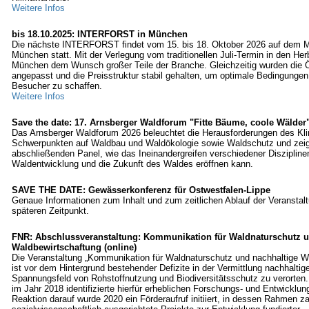
Weitere Infos
bis 18.10.2025: INTERFORST in München
Die nächste INTERFORST findet vom 15. bis 18. Oktober 2026 auf dem 
München statt. Mit der Verlegung vom traditionellen Juli-Termin in den Her
München dem Wunsch großer Teile der Branche. Gleichzeitig wurden die 
angepasst und die Preisstruktur stabil gehalten, um optimale Bedingungen 
Besucher zu schaffen.
Weitere Infos
Save the date: 17. Arnsberger Waldforum "Fitte Bäume, coole Wälder
Das Arnsberger Waldforum 2026 beleuchtet die Herausforderungen des Kl
Schwerpunkten auf Waldbau und Waldökologie sowie Waldschutz und zeig
abschließenden Panel, wie das Ineinandergreifen verschiedener Diszipline
Waldentwicklung und die Zukunft des Waldes eröffnen kann.
SAVE THE DATE: Gewässerkonferenz für Ostwestfalen-Lippe
Genaue Informationen zum Inhalt und zum zeitlichen Ablauf der Veranstal
späteren Zeitpunkt.
FNR: Abschlussveranstaltung: Kommunikation für Waldnaturschutz u
Waldbewirtschaftung (online)
Die Veranstaltung „Kommunikation für Waldnaturschutz und nachhaltige W
ist vor dem Hintergrund bestehender Defizite in der Vermittlung nachhaltige
Spannungsfeld von Rohstoffnutzung und Biodiversitätsschutz zu verorten
im Jahr 2018 identifizierte hierfür erheblichen Forschungs- und Entwicklun
Reaktion darauf wurde 2020 ein Förderaufruf initiiert, in dessen Rahmen za