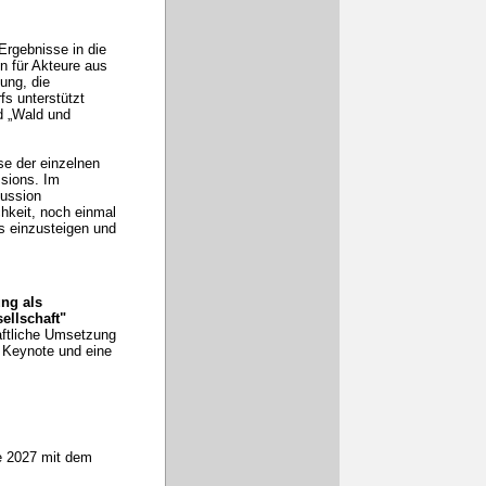
Ergebnisse in die
n für Akteure aus
ung, die
fs unterstützt
d „Wald und
se der einzelnen
ssions. Im
kussion
hkeit, noch einmal
s einzusteigen und
ng als
sellschaft"
aftliche Umsetzung
 Keynote und eine
he 2027 mit dem