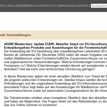
EITE
|
MITGLIEDERBEREICH
|
DATENSCHUTZ
|
IMPRESSUM
|
KONTAKT
|
nde Veranstaltungen:
AGDW Masterclass: Update EUDR: Aktueller Stand zur EU-Verordnun
Entwaldungsfreie Produkte und Auswirkungen für die Forstwirtschaft
Die Anwendung der EU-Verordnung über entwaldungsfreie Lieferketten (EU
Bereits ab Jahresende (30. Dezember 2026) sollen die neuen Vorgaben verb
stellen Waldbesitzer sowie Forstwirtschaftliche Zusammenschlüsse vor za
und organisatorische Herausforderungen. Welche Anforderungen kommen k
Forstpraxis zu? Welche Erleichterungen werden derzeit auf europäischer u
diskutiert? Und wie kann eine rechtssichere Umsetzung gelingen?
In dieser Masterclass geben wir einen aktuellen Überblick zum Stand de
die jüngsten politischen Entwicklungen ein. Darüber hinaus werden die te
Anforderungen und die vorgesehene Anwendung des EU-Informationssystem
besonderer Fokus liegt dabei auf den Auswirkungen für Waldbesitzer und F
Zusammenschlüsse sowie auf praxisnahen Lösungsansätzen für die Ums
Die Teilnehmenden erhalten einen kompakten Überblick über den aktuellen
und haben die Möglichkeit, ihre Fragen direkt mit den Referierenden zu dis
Das live Online Seminar ist kostenlos!