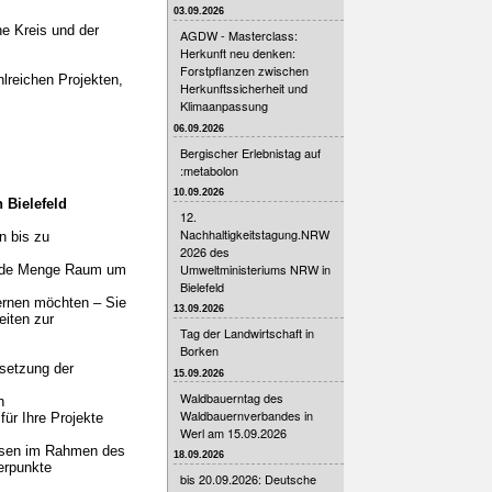
03.09.2026
he Kreis und der
AGDW - Masterclass:
Herkunft neu denken:
Forstpflanzen zwischen
lreichen Projekten,
Herkunftssicherheit und
Klimaanpassung
06.09.2026
Bergischer Erlebnistag auf
:metabolon
10.09.2026
 Bielefeld
12.
Nachhaltigkeitstagung.NRW
n bis zu
2026 des
Umweltministeriums NRW in
 jede Menge Raum um
Bielefeld
ernen möchten – Sie
13.09.2026
iten zur
Tag der Landwirtschaft in
Borken
setzung der
15.09.2026
Waldbauerntag des
n
Waldbauernverbandes in
für Ihre Projekte
Werl am 15.09.2026
essen im Rahmen des
18.09.2026
erpunkte
bis 20.09.2026: Deutsche