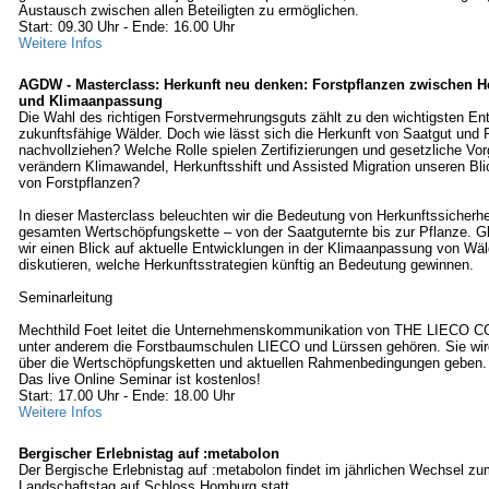
Austausch zwischen allen Beteiligten zu ermöglichen.
Start: 09.30 Uhr - Ende: 16.00 Uhr
Weitere Infos
AGDW - Masterclass: Herkunft neu denken: Forstpflanzen zwischen He
und Klimaanpassung
Die Wahl des richtigen Forstvermehrungsguts zählt zu den wichtigsten En
zukunftsfähige Wälder. Doch wie lässt sich die Herkunft von Saatgut und 
nachvollziehen? Welche Rolle spielen Zertifizierungen und gesetzliche Vo
verändern Klimawandel, Herkunftsshift und Assisted Migration unseren Bli
von Forstpflanzen?
In dieser Masterclass beleuchten wir die Bedeutung von Herkunftssicherhei
gesamten Wertschöpfungskette – von der Saatguternte bis zur Pflanze. Gl
wir einen Blick auf aktuelle Entwicklungen in der Klimaanpassung von Wä
diskutieren, welche Herkunftsstrategien künftig an Bedeutung gewinnen.
Seminarleitung
Mechthild Foet leitet die Unternehmenskommunikation von THE LIECO 
unter anderem die Forstbaumschulen LIECO und Lürssen gehören. Sie wir
über die Wertschöpfungsketten und aktuellen Rahmenbedingungen geben.
Das live Online Seminar ist kostenlos!
Start: 17.00 Uhr - Ende: 18.00 Uhr
Weitere Infos
Bergischer Erlebnistag auf :metabolon
Der Bergische Erlebnistag auf :metabolon findet im jährlichen Wechsel z
Landschaftstag auf Schloss Homburg statt.