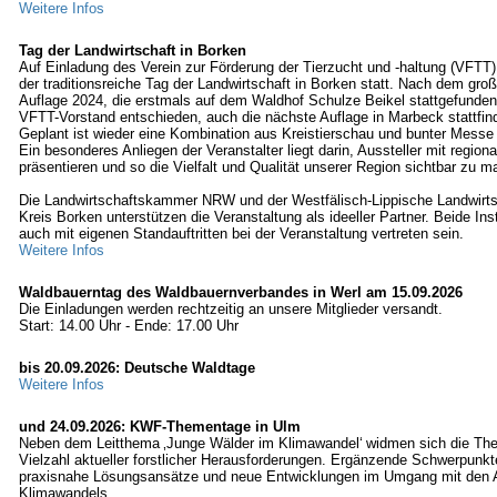
Weitere Infos
Tag der Landwirtschaft in Borken
Auf Einladung des Verein zur Förderung der Tierzucht und -haltung (VFTT)
der traditionsreiche Tag der Landwirtschaft in Borken statt. Nach dem groß
Auflage 2024, die erstmals auf dem Waldhof Schulze Beikel stattgefunden 
VFTT-Vorstand entschieden, auch die nächste Auflage in Marbeck stattfin
Geplant ist wieder eine Kombination aus Kreistierschau und bunter Messe 
Ein besonderes Anliegen der Veranstalter liegt darin, Aussteller mit region
präsentieren und so die Vielfalt und Qualität unserer Region sichtbar zu m
Die Landwirtschaftskammer NRW und der Westfälisch-Lippische Landwirt
Kreis Borken unterstützen die Veranstaltung als ideeller Partner. Beide Ins
auch mit eigenen Standauftritten bei der Veranstaltung vertreten sein.
Weitere Infos
Waldbauerntag des Waldbauernverbandes in Werl am 15.09.2026
Die Einladungen werden rechtzeitig an unsere Mitglieder versandt.
Start: 14.00 Uhr - Ende: 17.00 Uhr
bis 20.09.2026: Deutsche Waldtage
Weitere Infos
und 24.09.2026: KWF-Thementage in Ulm
Neben dem Leitthema ‚Junge Wälder im Klimawandel‘ widmen sich die Th
Vielzahl aktueller forstlicher Herausforderungen. Ergänzende Schwerpunkt
praxisnahe Lösungsansätze und neue Entwicklungen im Umgang mit den 
Klimawandels.