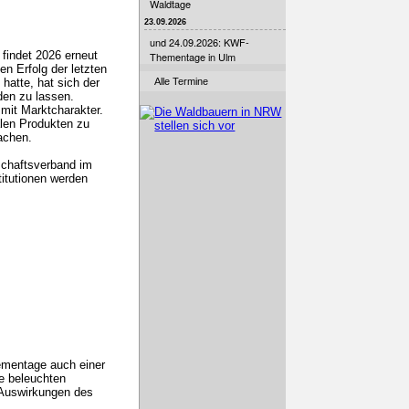
Waldtage
23.09.2026
und 24.09.2026: KWF-
 findet 2026 erneut
Thementage in Ulm
en Erfolg der letzten
hatte, hat sich der
Alle Termine
den zu lassen.
mit Marktcharakter.
alen Produkten zu
achen.
schaftsverband im
titutionen werden
ementage auch einer
e beleuchten
Auswirkungen des