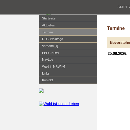
STARTS
Startseite
Aktuelles
Termine
Termine
DLG-Waldtage
Bevorstehe
Verband [+]
PEFC NRW
25.08.2026:
NavLog
Wald in NRW [+]
Links
Kontakt