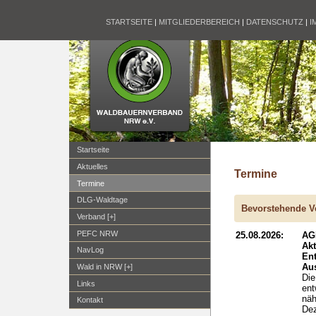
STARTSEITE
|
MITGLIEDERBEREICH
|
DATENSCHUTZ
|
I
Startseite
Aktuelles
Termine
Termine
DLG-Waldtage
Bevorstehende V
Verband [+]
PEFC NRW
25.08.2026:
AG
Ak
NavLog
En
Aus
Wald in NRW [+]
Die
Links
ent
näh
Kontakt
Dez