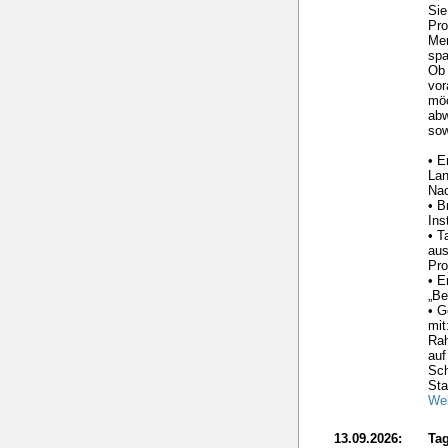
Sie
Pro
Me
spa
Ob 
vor
möc
ab
sow
• E
La
Nac
• B
Ins
• T
aus
Pro
• E
„Be
• G
mit
Ra
auf
Sc
Sta
Wei
13.09.2026:
Tag