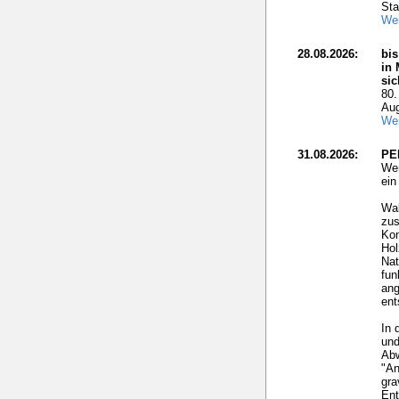
Sta
Wei
28.08.2026:
bis
in 
si
80.
Aug
Wei
31.08.2026:
PE
Wer
ei
Wal
zus
Kon
Hol
Nat
fun
ang
ent
In 
und
Ab
"An
gra
Ent