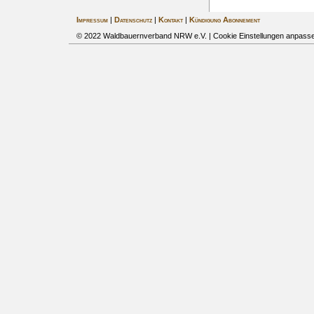
Impressum
|
Datenschutz
|
Kontakt
|
Kündigung Abonnement
© 2022 Waldbauernverband NRW e.V. |
Cookie Einstellungen anpass