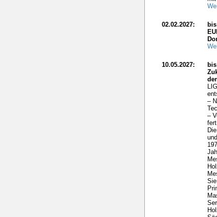
Wei
02.02.2027:
bi
EU
Do
Wei
10.05.2027:
bis
Zuk
de
LIG
ent
– N
Tec
– V
fer
Die
und
197
Ja
Me
Hol
Mes
Sie
Pri
Mas
Ser
Hol