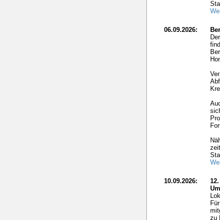
Sta
Wei
06.09.2026:
Ber
Der
fin
Ber
Hom
Ver
Abf
Kre
Auc
sic
Pro
For
Näh
zei
Sta
Wei
10.09.2026:
12
Um
Lok
Für
mit
zu 