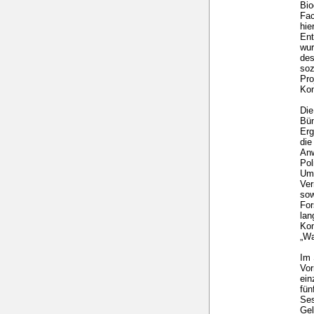
Bio
Fac
hie
Ent
wur
des
soz
Pro
Kom
Die
Bün
Erg
die
Anw
Pol
Umw
Ver
sow
For
lan
Kom
„Wa
Im 
Vor
ein
fü
Ses
Gel