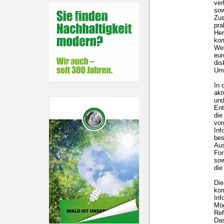
ver
sow
Zus
pra
Her
kom
Wel
eur
dis
Um
In 
akt
und
Ent
die
vo
Inf
bes
Aus
For
sow
die
Die
kom
Inf
Mög
Ref
Das