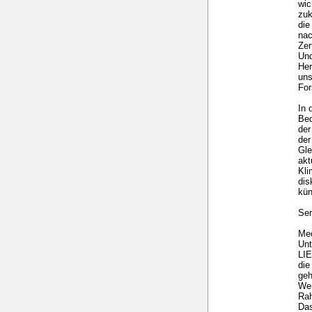
wic
zuk
die
nac
Zer
Und
Her
uns
For
In 
Bed
der
der
Gle
akt
Kl
dis
kün
Sem
Mec
Un
LI
die
geh
Wer
Ra
Das