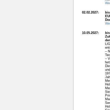
Wei
02.02.2027:
bi
EU
Do
Wei
10.05.2027:
bis
Zuk
de
LIG
ent
– N
Tec
– V
fer
Die
und
197
Ja
Me
Hol
Mes
Sie
Pri
Mas
Ser
Hol