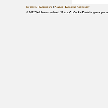
Impressum
|
Datenschutz
|
Kontakt
|
Kündigung Abonnement
© 2022 Waldbauernverband NRW e.V. |
Cookie Einstellungen anpass