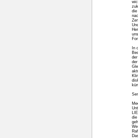
wic
zuk
die
nac
Zer
Und
Her
uns
For
In 
Bed
der
der
Gle
akt
Kl
dis
kün
Sem
Mec
Un
LI
die
geh
Wer
Ra
Das