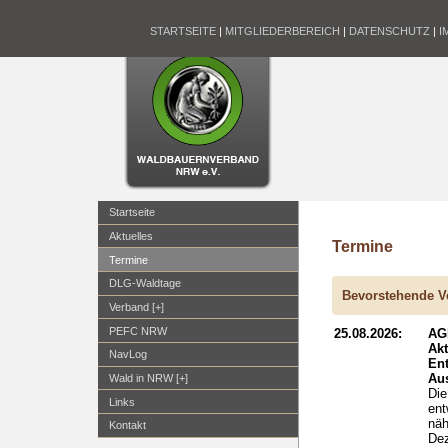
STARTSEITE
|
MITGLIEDERBEREICH
|
DATENSCHUTZ
|
I
Startseite
Aktuelles
Termine
Termine
DLG-Waldtage
Bevorstehende V
Verband [+]
PEFC NRW
25.08.2026:
AG
Ak
NavLog
En
Aus
Wald in NRW [+]
Die
Links
ent
näh
Kontakt
Dez