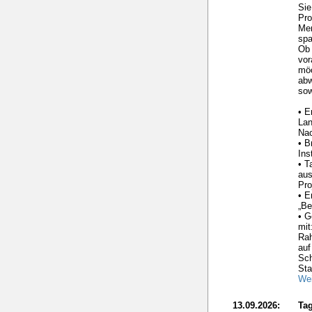
Sie
Pro
Me
spa
Ob 
vor
möc
ab
sow
• E
La
Nac
• B
Ins
• T
aus
Pro
• E
„Be
• G
mit
Ra
auf
Sc
Sta
Wei
13.09.2026:
Tag