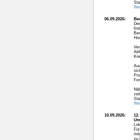
Sta
Wei
06.09.2026:
Ber
Der
fin
Ber
Hom
Ver
Abf
Kre
Auc
sic
Pro
For
Näh
zei
Sta
Wei
10.09.2026:
12
Um
Lok
Für
mit
zu 