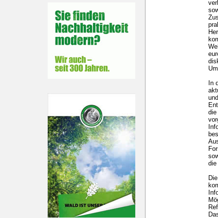
ver
sow
Zus
pra
Her
kom
Wel
eur
dis
Um
In 
akt
und
Ent
die
vo
Inf
bes
Aus
For
sow
die
Die
kom
Inf
Mög
Ref
Das