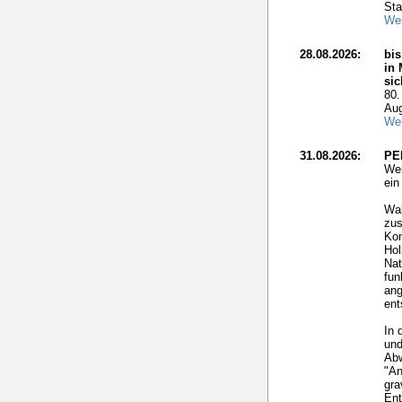
Sta
Wei
28.08.2026:
bis
in 
si
80.
Aug
Wei
31.08.2026:
PE
Wer
ei
Wal
zus
Kon
Hol
Nat
fun
ang
ent
In 
und
Ab
"An
gra
Ent