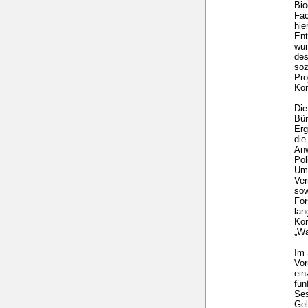
Bio
Fac
hie
Ent
wur
des
soz
Pro
Kom
Die
Bün
Erg
die
Anw
Pol
Umw
Ver
sow
For
lan
Kom
„Wa
Im 
Vor
ein
fü
Ses
Gel