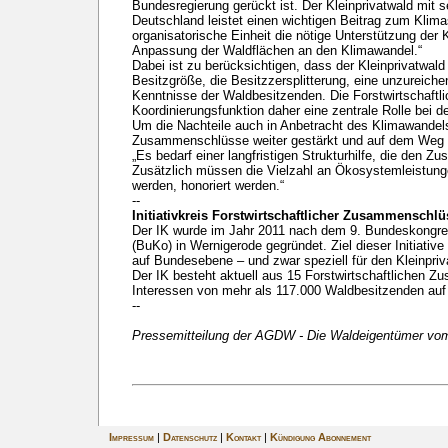
Bundesregierung gerückt ist. Der Kleinprivatwald mit 
Deutschland leistet einen wichtigen Beitrag zum Klim
organisatorische Einheit die nötige Unterstützung der 
Anpassung der Waldflächen an den Klimawandel.“
Dabei ist zu berücksichtigen, dass der Kleinprivatwald
Besitzgröße, die Besitzzersplitterung, eine unzureiche
Kenntnisse der Waldbesitzenden. Die Forstwirtschaft
Koordinierungsfunktion daher eine zentrale Rolle bei
Um die Nachteile auch in Anbetracht des Klimawandel
Zusammenschlüsse weiter gestärkt und auf dem Weg zu 
„Es bedarf einer langfristigen Strukturhilfe, die den
Zusätzlich müssen die Vielzahl an Ökosystemleistunge
werden, honoriert werden.“
--
Initiativkreis Forstwirtschaftlicher Zusammenschlü
Der IK wurde im Jahr 2011 nach dem 9. Bundeskongre
(BuKo) in Wernigerode gegründet. Ziel dieser Initiativ
auf Bundesebene – und zwar speziell für den Kleinp
Der IK besteht aktuell aus 15 Forstwirtschaftlichen Z
Interessen von mehr als 117.000 Waldbesitzenden auf
--
Pressemitteilung der AGDW - Die Waldeigentümer vo
Impressum
|
Datenschutz
|
Kontakt
|
Kündigung Abonnement