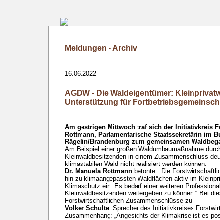
Meldungen - Archiv
16.06.2022
AGDW - Die Waldeigentümer: Kleinprivatw
Unterstützung für Fortbetriebsgemeinsch
Am gestrigen Mittwoch traf sich der Initiativkreis
Rottmann, Parlamentarische Staatssekretärin im B
Rägelin/Brandenburg zum gemeinsamen Waldbegang
Am Beispiel einer großen Waldumbaumaßnahme durch 
Kleinwaldbesitzenden in einem Zusammenschluss deu
klimastabilen Wald nicht realisiert werden können.
Dr. Manuela Rottmann
betonte: „Die Forstwirtschaft
hin zu klimaangepassten Waldflächen aktiv im Kleinpr
Klimaschutz ein. Es bedarf einer weiteren Professiona
Kleinwaldbesitzenden weitergeben zu können.“ Bei di
Forstwirtschaftlichen Zusammenschlüsse zu.
Volker Schulte
, Sprecher des Initiativkreises Forstw
Zusammenhang: „Angesichts der Klimakrise ist es posi