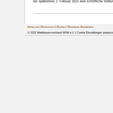
bis spätestens 2. Februar 2021 eine schriftliche Ste
Impressum
|
Datenschutz
|
Kontakt
|
Kündigung Abonnement
© 2022 Waldbauernverband NRW e.V. |
Cookie Einstellungen anpass