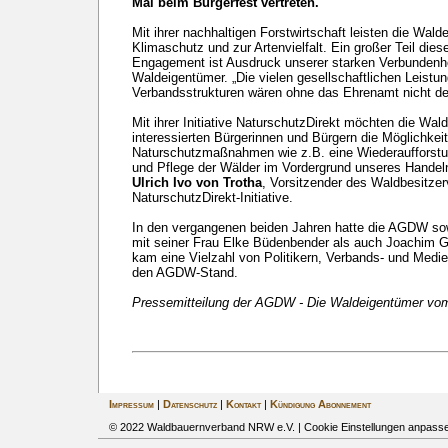
Mal beim Bürgerfest vertreten.
Mit ihrer nachhaltigen Forstwirtschaft leisten die Wal
Klimaschutz und zur Artenvielfalt. Ein großer Teil di
Engagement ist Ausdruck unserer starken Verbundenh
Waldeigentümer. „Die vielen gesellschaftlichen Leistu
Verbandsstrukturen wären ohne das Ehrenamt nicht de
Mit ihrer Initiative NaturschutzDirekt möchten die Wa
interessierten Bürgerinnen und Bürgern die Möglichkei
Naturschutzmaßnahmen wie z.B. eine Wiederaufforstu
und Pflege der Wälder im Vordergrund unseres Handeln
Ulrich Ivo von Trotha
, Vorsitzender des Waldbesitze
NaturschutzDirekt-Initiative.
In den vergangenen beiden Jahren hatte die AGDW s
mit seiner Frau Elke Büdenbender als auch Joachim G
kam eine Vielzahl von Politikern, Verbands- und Medi
den AGDW-Stand.
Pressemitteilung der AGDW - Die Waldeigentümer vo
Impressum
|
Datenschutz
|
Kontakt
|
Kündigung Abonnement
© 2022 Waldbauernverband NRW e.V. |
Cookie Einstellungen anpass